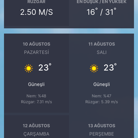
RÜZGAR
EN DÜŞÜK / EN YÜKSEK
°
°
2.50 M/S
16
/ 31
10 AĞUSTOS
11 AĞUSTOS
PAZARTESI
SALI
°
°
23
23
Güneşli
Güneşli
Nem: %48
Nem: %47
Rüzgar: 7.31 m/s
Rüzgar: 5.39 m/s
12 AĞUSTOS
13 AĞUSTOS
ÇARŞAMBA
PERŞEMBE