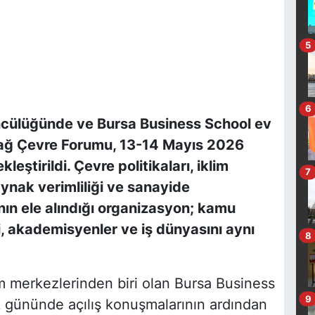
5
6
ncülüğünde ve Bursa Business School ev
udağ Çevre Forumu, 13-14 Mayıs 2026
leştirildi. Çevre politikaları, iklim
7
ynak verimliliği ve sanayide
nın ele alındığı organizasyon; kamu
ri, akademisyenler ve iş dünyasını aynı
8
m merkezlerinden biri olan Bursa Business
9
 gününde açılış konuşmalarının ardından