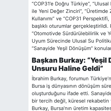
“COP31’e Doğru Türkiye”, “Ulusal 
ile Yeni Değer Zinciri”, “Üretim
Kullanımı” ve “COP31 Perspektifi, 
başlıklı oturumlar gerçekleştirildi
“Otomotivde Sürdürülebilirlik ve Y
Uyum Sürecinde Ulusal Su Politikalar
“Sanayide Yeşil Dönüşüm” konuları
Başkan Burkay: “Yeşil
Unsuru Haline Geldi”
İbrahim Burkay, forumun Türkiye’ni
Bursa iş dünyasının dönüşüm sürec
oluşturduğunu ifade etti. Sanayide
bir tercih değil, küresel rekabet
Burkay, Bursa’nın üretim kapasitesi