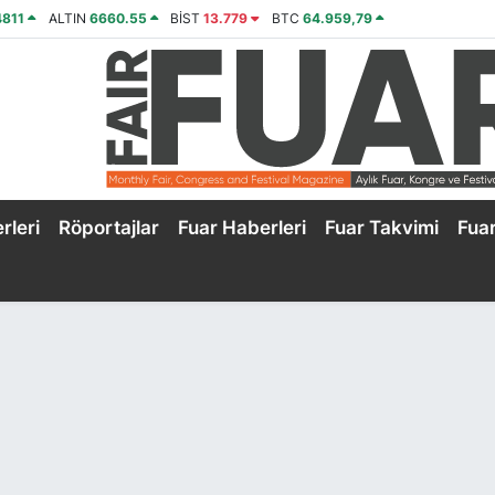
4811
ALTIN
6660.55
BİST
13.779
BTC
64.959,79
rleri
Röportajlar
Fuar Haberleri
Fuar Takvimi
Fua