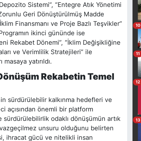
Depozito Sistemi”, “Entegre Atık Yönetimi
de Zorunlu Geri Dönüştürülmüş Madde
İklim Finansmanı ve Proje Bazlı Teşvikler”
10
. Programın ikinci gününde ise
eni Rekabet Dönemi”, “İklim Değişikliğine
ı ve Verimlilik Stratejileri” ile
11
 masaya yatırıldı.
 Dönüşüm Rekabetin Temel
12
n sürdürülebilir kalkınma hedefleri ve
i açısından önemli bir platform
 sürdürülebilirlik odaklı dönüşümün artık
13
in vazgeçilmez unsuru olduğunu belirten
, ihracat gücü ve nitelikli insan