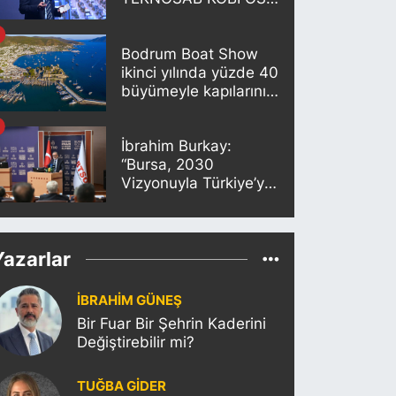
Projesi Tanıtıldı
Bodrum Boat Show
ikinci yılında yüzde 40
büyümeyle kapılarını
açıyor
İbrahim Burkay:
“Bursa, 2030
Vizyonuyla Türkiye’yi
Büyütmeye Devam
Edecek”
Yazarlar
İBRAHİM GÜNEŞ
Bir Fuar Bir Şehrin Kaderini
Değiştirebilir mi?
TUĞBA GİDER