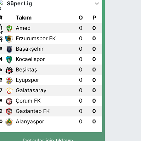
Süper Lig
#
Takım
O
P
Amed
0
0
1
Erzurumspor FK
0
0
2
Başakşehir
0
0
3
Kocaelispor
0
0
4
Beşiktaş
0
0
5
Eyüpspor
0
0
6
Galatasaray
0
0
7
Çorum FK
0
0
8
Gaziantep FK
0
0
9
Alanyaspor
0
0
0
Detaylar için tıklayın