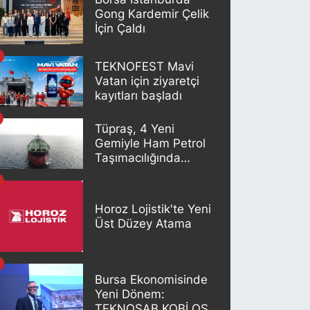
Gong Kardemir Çelik
İçin Çaldı
TEKNOFEST Mavi
Vatan için ziyaretçi
kayıtları başladı
Tüpraş, 4 Yeni
Gemiyle Ham Petrol
Taşımacılığında
Gücünü Artırıyor
Horoz Lojistik'te Yeni
Üst Düzey Atama
Bursa Ekonomisinde
Yeni Dönem:
TEKNOSAB KOBİ OSB