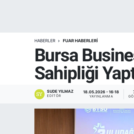
Yurt Dışı Fuarlar
KÜLTÜR SANAT
Teknoloji
ŞİRKET HABERLERİ
HABERLER
FUAR HABERLERİ
Spor
SAVUNMA SANAYİ
Bursa Busine
FUAR HABERLERİ
Sahipliği Yapt
FUAR TAKVİMİ
Amerika Fuarları
SUDE YILMAZ
18.05.2026 - 16:18
EDITÖR
YAYINLANMA
GÖ
FUAR RAPORU
FESTİVAL HABERLERİ
FESTİVAL TAKVİMİ