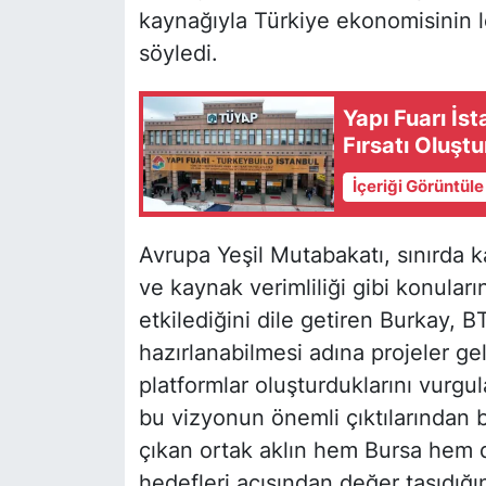
kaynağıyla Türkiye ekonomisinin l
söyledi.
Yapı Fuarı İs
Fırsatı Oluşt
İçeriği Görüntül
Avrupa Yeşil Mutabakatı, sınırda
ve kaynak verimliliği gibi konular
etkilediğini dile getiren Burkay, 
hazırlanabilmesi adına projeler geli
platformlar oluşturduklarını vurg
bu vizyonun önemli çıktılarından b
çıkan ortak aklın hem Bursa hem d
hedefleri açısından değer taşıdığın