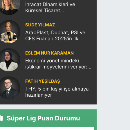
İhracat Dinamikleri ve
Küresel Ticaret
Politikalarının Türkiye’ye
Etkisi
SUDE YILMAZ
ArabPlast, Duphat, PSI ve
CES Fuarları 2025'in ilk
haftasına damgasını
vuracak
ESLEM NUR KARAMAN
Ekonomi yönetimindeki
istikrar meyvelerini veriyor:
Moody’s Türkiye’nin kredi
notunu yükseltti!
FATIH YEŞİLDAŞ
THY, 5 bin kişiyi işe almaya
hazırlanıyor
Süper Lig Puan Durumu