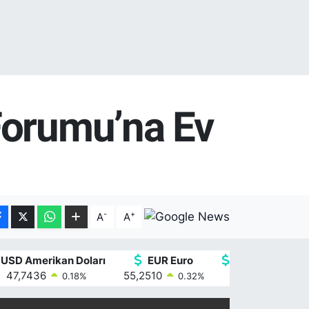
Forumu’na Ev
-
+
A
A
USD Amerikan Doları
EUR Euro
GBP İngiliz Ster
47,7436
55,2510
64,4811
0.18
%
0.32
%
0.38