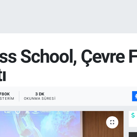
ss School, Çevre 
ı
780K
3 DK
STERIM
OKUNMA SÜRESI