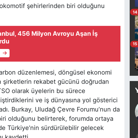
okomotif şehirlerinden biri olduğunu
14
tanbul, 456 Milyon Avroyu Aşan İş
urdu
15
e
 karbon düzenlemesi, döngüsel ekonomi
ın şirketlerin rekabet gücünü doğrudan
BTSO olarak üyelerin bu sürece
ştirdiklerini ve iş dünyasına yol gösterici
uladı. Burkay, Uludağ Çevre Forumu’nun da
iri olduğunu belirterek, forumda ortaya
e Türkiye’nin sürdürülebilir gelecek
ı kaydetti.