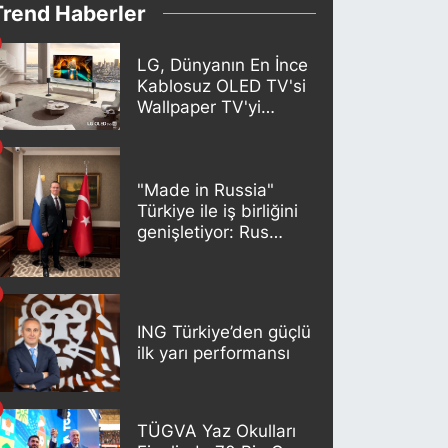
Trend Haberler
LG, Dünyanın En İnce
Kablosuz OLED TV'si
Wallpaper TV'yi
Türkiye Pazarına
Getirdi
"Made in Russia"
Türkiye ile iş birliğini
genişletiyor: Rus
kereste endüstrisi
şirketleri yeni
ortaklıklar geliştiriyor
ING Türkiye’den güçlü
ilk yarı performansı
TÜGVA Yaz Okulları