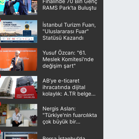
Finalinde 70 Bin Genç
RAMS Park’ta Buluştu
İstanbul Turizm Fuarı,
"Uluslararası Fuar"
Statüsü Kazandı
Yusuf Özcan: "61.
Meslek Komitesi'nde
değişim şart"
AB’ye e-ticaret
ihracatında dijital
kolaylık: A.TR belgesi
artık otomatik
oluşturuluyor
Nergis Aslan:
"Türkiye'nin fuarcılıkta
çok büyük bir
potansiyeli var"
Borsa İstanbul’da