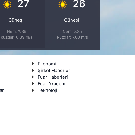
°
°
27
26
Güneşli
Güneşli
Nem: %36
Nem: %35
Rüzgar: 6.39 m/s
Rüzgar: 7.00 m/s
Ekonomi
Şirket Haberleri
Fuar Haberleri
Fuar Akademi
ar
Teknoloji