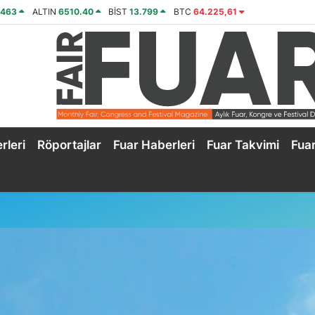
2463
ALTIN
6510.40
BİST
13.799
BTC
64.225,61
rleri
Röportajlar
Fuar Haberleri
Fuar Takvimi
Fua
u