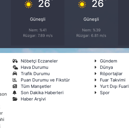
°
°
°
26
26
Güneşli
Güneşli
Nem: %41
Nem: %39
Rüzgar: 7.89 m/s
Rüzgar: 6.81 m/s
Nöbetçi Eczaneler
Gündem
Hava Durumu
Dünya
Trafik Durumu
Röportajlar
Puan Durumu ve Fikstür
Fuar Takvimi
Tüm Manşetler
Yurt Dışı Fuarl
Son Dakika Haberleri
Spor
 son
Haber Arşivi
k
er
ahi
k