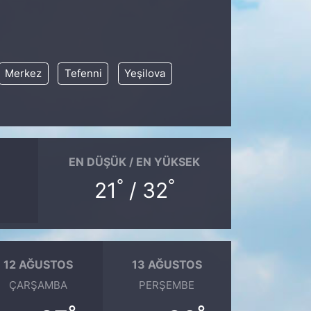
Merkez
Tefenni
Yeşilova
EN DÜŞÜK / EN YÜKSEK
°
°
21
/ 32
12 AĞUSTOS
13 AĞUSTOS
ÇARŞAMBA
PERŞEMBE