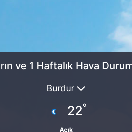
rın ve 1 Haftalık Hava Duru
Burdur
°
22
Açık