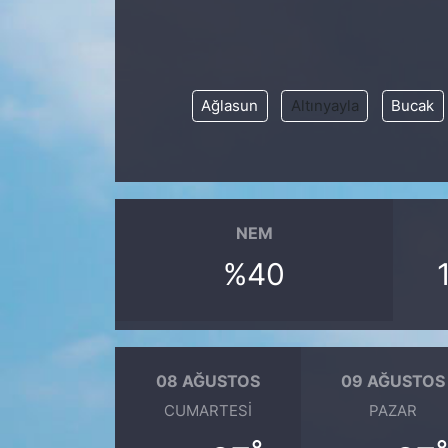
KONGRE HABERLERİ
KONGRE TAKVİMİ
Ağlasun
Altınyayla
Bucak
RÖPORTAJLAR
BİYOGRAFİLER
NEM
%40
08 AĞUSTOS
09 AĞUSTOS
CUMARTESI
PAZAR