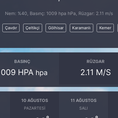
Nem: %40, Basınç: 1009 hpa hPa, Rüzgar: 2.11 m/s
Çavdır
Çeltikçi
Gölhisar
Karamanlı
Kemer
BASINÇ
RÜZGAR
1009 HPA
2.11 M/S
hpa
10 AĞUSTOS
11 AĞUSTOS
PAZARTESI
SALI