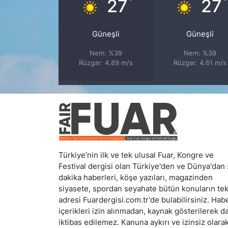
°
27
27
Güneşli
Güneşli
Nem: %39
Nem: %39
Rüzgar: 4.89 m/s
Rüzgar: 4.61 m/s
Türkiye'nin ilk ve tek ulusal Fuar, Kongre ve
Festival dergisi olan Türkiye'den ve Dünya'dan
dakika haberleri, köşe yazıları, magazinden
siyasete, spordan seyahate bütün konuların te
adresi Fuardergisi.com.tr'de bulabilirsiniz. Hab
içerikleri izin alınmadan, kaynak gösterilerek d
iktibas edilemez. Kanuna aykırı ve izinsiz olara