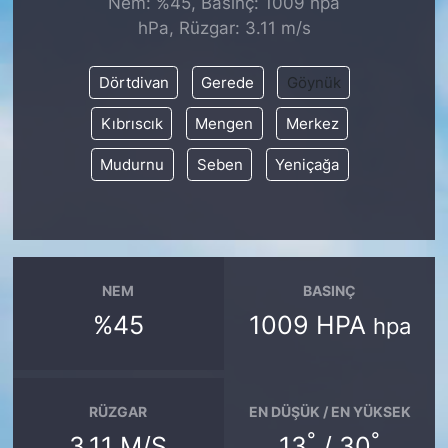
Nem: %45, Basınç: 1009 hpa
hPa, Rüzgar: 3.11 m/s
KONGRE HABERLERİ
Dörtdivan
Gerede
Göynük
KONGRE TAKVİMİ
Kıbrıscık
Mengen
Merkez
RÖPORTAJLAR
Mudurnu
Seben
Yeniçağa
BİYOGRAFİLER
NEM
BASINÇ
%45
1009 HPA
hpa
RÜZGAR
EN DÜŞÜK / EN YÜKSEK
°
°
3.11 M/S
13
/ 30