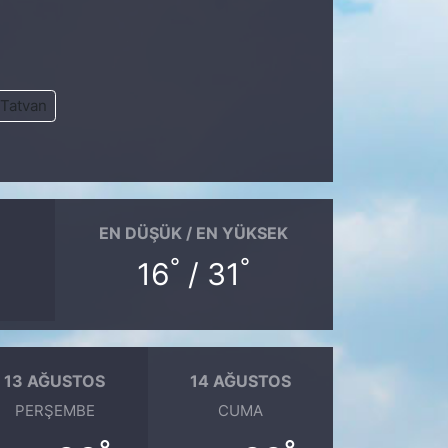
Tatvan
EN DÜŞÜK / EN YÜKSEK
°
°
16
/ 31
13 AĞUSTOS
14 AĞUSTOS
PERŞEMBE
CUMA