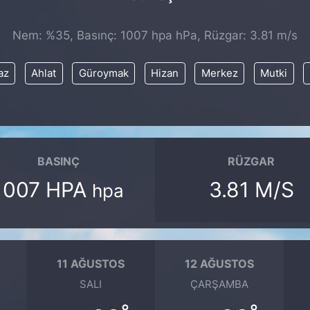
Nem: %35, Basınç: 1007 hpa hPa, Rüzgar: 3.81 m/s
az
Ahlat
Güroymak
Hizan
Merkez
Mutki
BASINÇ
RÜZGAR
1007 HPA
3.81 M/S
hpa
11 AĞUSTOS
12 AĞUSTOS
SALI
ÇARŞAMBA