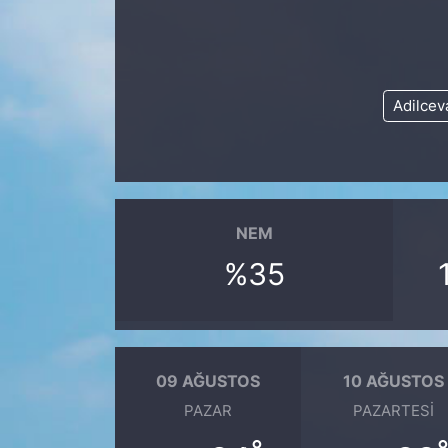
KONGRE HABERLERİ
KONGRE TAKVİMİ
Adilcev
RÖPORTAJLAR
BİYOGRAFİLER
NEM
%35
09 AĞUSTOS
10 AĞUSTOS
PAZAR
PAZARTESI