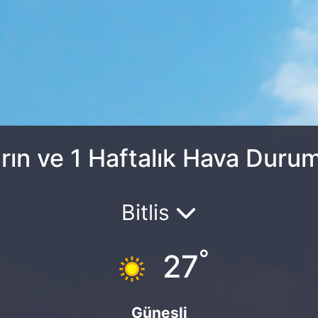
rın ve 1 Haftalık Hava Duru
Bitlis
°
27
Güneşli