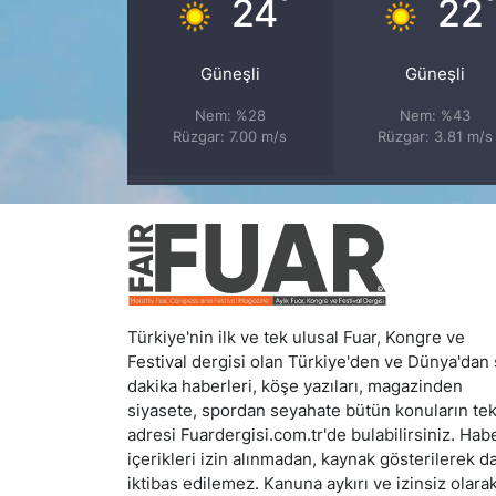
°
24
22
Güneşli
Güneşli
Nem: %28
Nem: %43
Rüzgar: 7.00 m/s
Rüzgar: 3.81 m/s
Türkiye'nin ilk ve tek ulusal Fuar, Kongre ve
Festival dergisi olan Türkiye'den ve Dünya'dan
dakika haberleri, köşe yazıları, magazinden
siyasete, spordan seyahate bütün konuların te
adresi Fuardergisi.com.tr'de bulabilirsiniz. Hab
içerikleri izin alınmadan, kaynak gösterilerek d
iktibas edilemez. Kanuna aykırı ve izinsiz olara