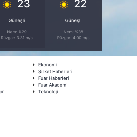
°
°
23
22
Güneşli
Güneşli
Nem: %29
Nem: %38
Rüzgar: 3.31 m/s
Rüzgar: 4.00 m/s
Ekonomi
Şirket Haberleri
Fuar Haberleri
Fuar Akademi
ar
Teknoloji