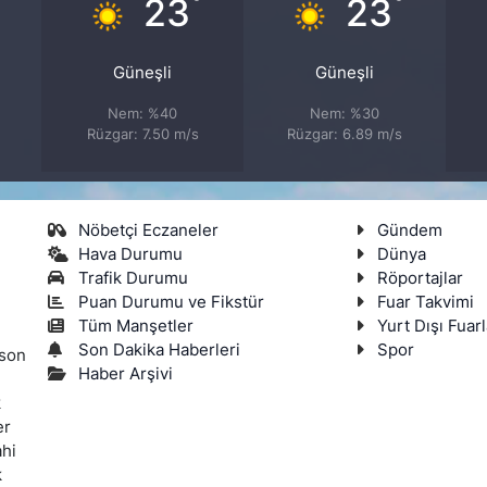
°
°
°
23
23
Güneşli
Güneşli
Nem: %40
Nem: %30
Rüzgar: 7.50 m/s
Rüzgar: 6.89 m/s
Nöbetçi Eczaneler
Gündem
Hava Durumu
Dünya
Trafik Durumu
Röportajlar
Puan Durumu ve Fikstür
Fuar Takvimi
Tüm Manşetler
Yurt Dışı Fuarl
Son Dakika Haberleri
Spor
 son
Haber Arşivi
k
er
ahi
k