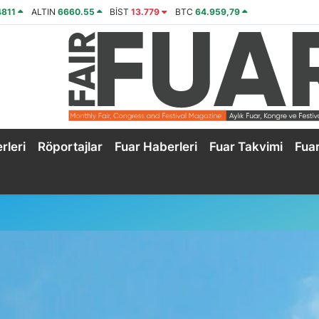
4811
ALTIN
6660.55
BİST
13.779
BTC
64.959,79
rleri
Röportajlar
Fuar Haberleri
Fuar Takvimi
Fua