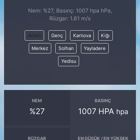
Nem: %27, Basınç: 1007 hpa hPa,
KONGRE HABERLERİ
Rüzgar: 1.61 m/s
KONGRE TAKVİMİ
Adaklı
Genç
Karlıova
Kiğı
RÖPORTAJLAR
Merkez
Solhan
Yayladere
Yedisu
BİYOGRAFİLER
NEM
BASINÇ
%27
1007 HPA
hpa
RÜZGAR
EN DÜŞÜK / EN YÜKSEK