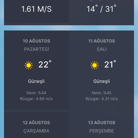
°
°
1.61 M/S
14
/ 31
10 AĞUSTOS
11 AĞUSTOS
PAZARTESI
SALI
°
°
22
21
Güneşli
Güneşli
Nem: %44
Nem: %45
Rüzgar: 4.89 m/s
Rüzgar: 4.31 m/s
12 AĞUSTOS
13 AĞUSTOS
ÇARŞAMBA
PERŞEMBE