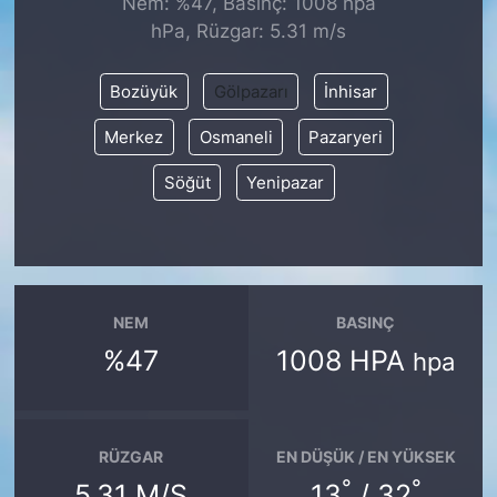
Nem: %47, Basınç: 1008 hpa
hPa, Rüzgar: 5.31 m/s
KONGRE HABERLERİ
Bozüyük
Gölpazarı
İnhisar
KONGRE TAKVİMİ
Merkez
Osmaneli
Pazaryeri
RÖPORTAJLAR
Söğüt
Yenipazar
BİYOGRAFİLER
NEM
BASINÇ
%47
1008 HPA
hpa
RÜZGAR
EN DÜŞÜK / EN YÜKSEK
°
°
5.31 M/S
13
/ 32