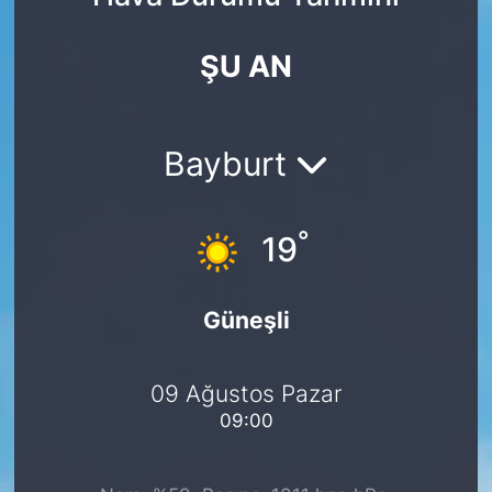
Yurt Dışı Fuarlar
KÜLTÜR SANAT
ŞU AN
Teknoloji
ŞİRKET HABERLERİ
Spor
SAVUNMA SANAYİ
Bayburt
FUAR HABERLERİ
°
19
FUAR TAKVİMİ
Güneşli
Amerika Fuarları
FUAR RAPORU
09 Ağustos Pazar
09:00
FESTİVAL HABERLERİ
FESTİVAL TAKVİMİ