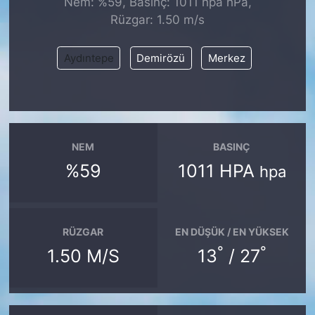
Nem: %59, Basınç: 1011 hpa hPa,
Rüzgar: 1.50 m/s
KONGRE HABERLERİ
Aydıntepe
Demirözü
Merkez
KONGRE TAKVİMİ
RÖPORTAJLAR
BİYOGRAFİLER
NEM
BASINÇ
%59
1011 HPA
hpa
RÜZGAR
EN DÜŞÜK / EN YÜKSEK
°
°
1.50 M/S
13
/ 27