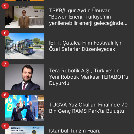
5
TSKB/Uğur Aydın Ünüvar:
"Bewen Enerji, Türkiye'nin
yenilenebilir enerji geleceğinde
önemli bir oyuncu olacak"
6
İETT, Çatalca Film Festivali İçin
Özel Seferler Düzenleyecek
7
Tera Robotik A.Ş., Türkiye'nin
Yeni Robotik Markası TERABOT'u
Duyurdu
8
TÜGVA Yaz Okulları Finalinde 70
Bin Genç RAMS Park’ta Buluştu
9
İstanbul Turizm Fuarı,