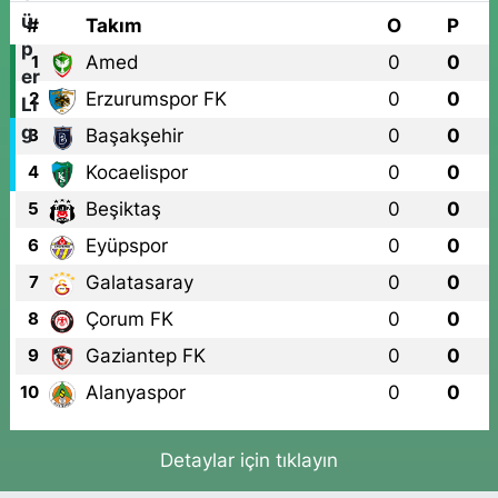
#
Takım
O
P
Amed
0
0
1
Erzurumspor FK
0
0
2
Başakşehir
0
0
3
Kocaelispor
0
0
4
Beşiktaş
0
0
5
Eyüpspor
0
0
6
Galatasaray
0
0
7
Çorum FK
0
0
8
Gaziantep FK
0
0
9
Alanyaspor
0
0
10
Detaylar için tıklayın