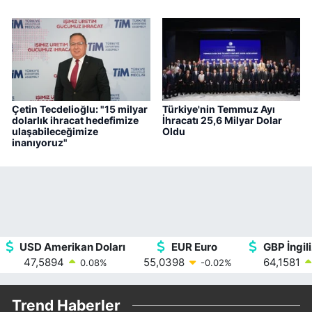
Çetin Tecdelioğlu: "15 milyar
Türkiye'nin Temmuz Ayı
dolarlık ihracat hedefimize
İhracatı 25,6 Milyar Dolar
ulaşabileceğimize
Oldu
inanıyoruz"
USD Amerikan Doları
EUR Euro
GBP İngili
47,5894
55,0398
64,1581
0.08
%
-0.02
%
Trend Haberler