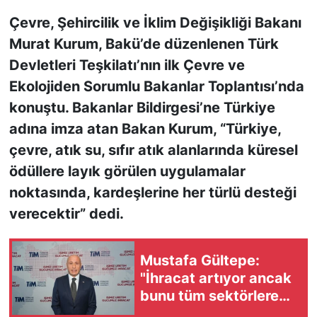
Çevre, Şehircilik ve İklim Değişikliği Bakanı
KONGRE HABERLERİ
Murat Kurum, Bakü’de düzenlenen Türk
Devletleri Teşkilatı’nın ilk Çevre ve
KONGRE TAKVİMİ
Ekolojiden Sorumlu Bakanlar Toplantısı’nda
RÖPORTAJLAR
konuştu. Bakanlar Bildirgesi’ne Türkiye
adına imza atan Bakan Kurum, “Türkiye,
BİYOGRAFİLER
çevre, atık su, sıfır atık alanlarında küresel
ödüllere layık görülen uygulamalar
noktasında, kardeşlerine her türlü desteği
verecektir” dedi.
Mustafa Gültepe:
"İhracat artıyor ancak
bunu tüm sektörlere
yaymak zorundayız"