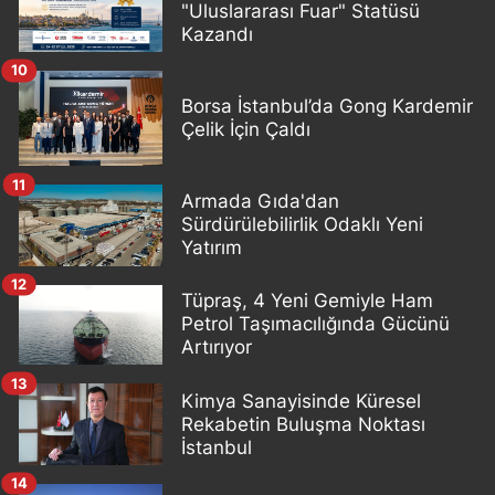
"Uluslararası Fuar" Statüsü
Kazandı
10
Borsa İstanbul’da Gong Kardemir
Çelik İçin Çaldı
11
Armada Gıda'dan
Sürdürülebilirlik Odaklı Yeni
Yatırım
12
Tüpraş, 4 Yeni Gemiyle Ham
Petrol Taşımacılığında Gücünü
Artırıyor
13
Kimya Sanayisinde Küresel
Rekabetin Buluşma Noktası
İstanbul
14