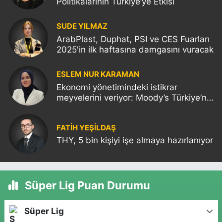
Politikalarının Türkiye’ye Etkisi
SUDE YILMAZ
ArabPlast, Duphat, PSI ve CES Fuarları
2025'in ilk haftasına damgasını vuracak
ESLEM NUR KARAMAN
Ekonomi yönetimindeki istikrar
meyvelerini veriyor: Moody’s Türkiye’nin
kredi notunu yükseltti!
FATIH YEŞİLDAŞ
THY, 5 bin kişiyi işe almaya hazırlanıyor
Süper Lig Puan Durumu
Süper Lig