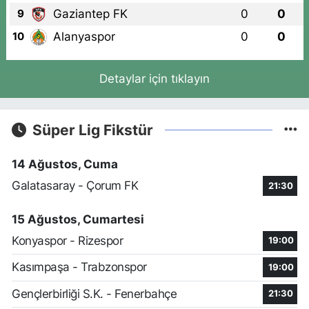
Gaziantep FK
0
0
9
Alanyaspor
0
0
10
Detaylar için tıklayın
Süper Lig Fikstür
14 Ağustos, Cuma
Galatasaray - Çorum FK
21:30
15 Ağustos, Cumartesi
Konyaspor - Rizespor
19:00
Kasımpaşa - Trabzonspor
19:00
Gençlerbirliği S.K. - Fenerbahçe
21:30