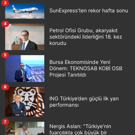
3
SunExpress'ten rekor hafta sonu
4
Petrol Ofisi Grubu, akaryakıt
sektöründeki liderliğini 18. kez
korudu
5
Bursa Ekonomisinde Yeni
Dönem: TEKNOSAB KOBİ OSB
Projesi Tanıtıldı
6
ING Türkiye’den güçlü ilk yarı
performansı
7
Nergis Aslan: "Türkiye'nin
fuarcılıkta çok büyük bir