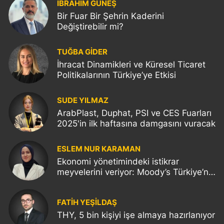
İBRAHİM GÜNEŞ
Bir Fuar Bir Şehrin Kaderini
Değiştirebilir mi?
TUĞBA GİDER
İhracat Dinamikleri ve Küresel Ticaret
Politikalarının Türkiye’ye Etkisi
SUDE YILMAZ
ArabPlast, Duphat, PSI ve CES Fuarları
2025'in ilk haftasına damgasını vuracak
ESLEM NUR KARAMAN
Ekonomi yönetimindeki istikrar
meyvelerini veriyor: Moody’s Türkiye’nin
kredi notunu yükseltti!
FATIH YEŞİLDAŞ
THY, 5 bin kişiyi işe almaya hazırlanıyor