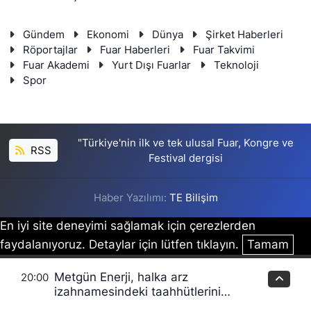
Gündem
Ekonomi
Dünya
Şirket Haberleri
Röportajlar
Fuar Haberleri
Fuar Takvimi
Fuar Akademi
Yurt Dışı Fuarlar
Teknoloji
Spor
"Türkiye'nin ilk ve tek ulusal Fuar, Kongre ve
RSS
Festival dergisi
Haber Yazılımı:
TE Bilişim
En iyi site deneyimi sağlamak için çerezlerden
faydalanıyoruz. Detaylar için lütfen tıklayın.
Tamam
Metgün Enerji, halka arz
20:00
izahnamesindeki taahhütlerini
planlanan takvim doğrultusunda