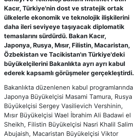
Kacır, Türkiye'nin dost ve stratejik ortak
KONGRE HABERLERİ
ülkelerle ekonomik ve teknolojik ilişkilerini
daha ileri seviyeye taşıyacak diplomatik
KONGRE TAKVİMİ
temaslarını sürdürdü. Bakan Kacır,
Japonya, Rusya, Mısır, Filistin, Macaristan,
RÖPORTAJLAR
Özbekistan ve Tacikistan'ın Türkiye'deki
BİYOGRAFİLER
büyükelçilerini Bakanlıkta ayrı ayrı kabul
ederek kapsamlı görüşmeler gerçekleştirdi.
Bakanlıkta düzenlenen kabul programlarında
Japonya Büyükelçisi Masami Tamura, Rusya
Büyükelçisi Sergey Vasilievich Vershinin,
Mısır Büyükelçisi Wael İbrahim Ali Badawi el
Sheikh, Filistin Büyükelçisi Nasri Khalil Salim
Abujaish, Macaristan Büyükelçisi Viktor