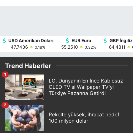
USD Amerikan Doları
EUR Euro
GBP İngiliz
47,7436
55,2510
64,4811
0.18
%
0.32
%
Trend Haberler
1
LG, Dünyanın En İnce Kablosuz
OLED TV'si Wallpaper TV'yi
Türkiye Pazarına Getirdi
2
Rekolte yüksek, ihracat hedefi
100 milyon dolar