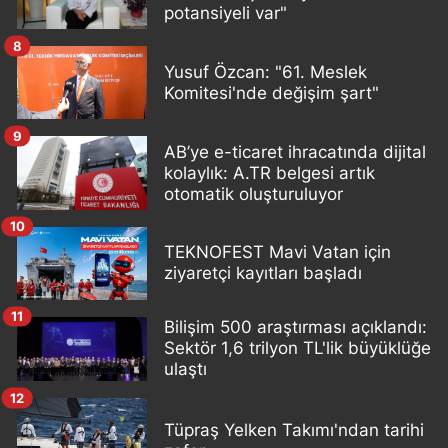
potansiyeli var"
8
Yusuf Özcan: "61. Meslek
Komitesi'nde değişim şart"
9
AB’ye e-ticaret ihracatında dijital
kolaylık: A.TR belgesi artık
otomatik oluşturuluyor
10
TEKNOFEST Mavi Vatan için
ziyaretçi kayıtları başladı
11
Bilişim 500 araştırması açıklandı:
Sektör 1,6 trilyon TL'lik büyüklüğe
ulaştı
12
Tüpraş Yelken Takımı'ndan tarihi