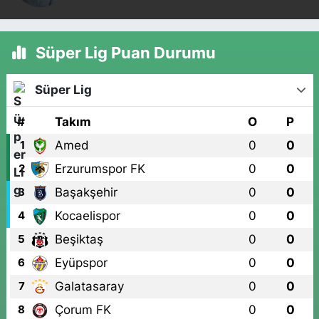
Süper Lig Puan Durumu
Süper Lig
#
Takım
O
P
Amed
0
0
1
Erzurumspor FK
0
0
2
Başakşehir
0
0
3
Kocaelispor
0
0
4
Beşiktaş
0
0
5
Eyüpspor
0
0
6
Galatasaray
0
0
7
Çorum FK
0
0
8