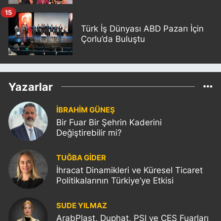
15
Türk İş Dünyası ABD Pazarı İçin
Çorlu’da Buluştu
Yazarlar
İBRAHİM GÜNEŞ
Bir Fuar Bir Şehrin Kaderini
Değiştirebilir mi?
TUĞBA GİDER
İhracat Dinamikleri ve Küresel Ticaret
Politikalarının Türkiye’ye Etkisi
SUDE YILMAZ
ArabPlast, Duphat, PSI ve CES Fuarları