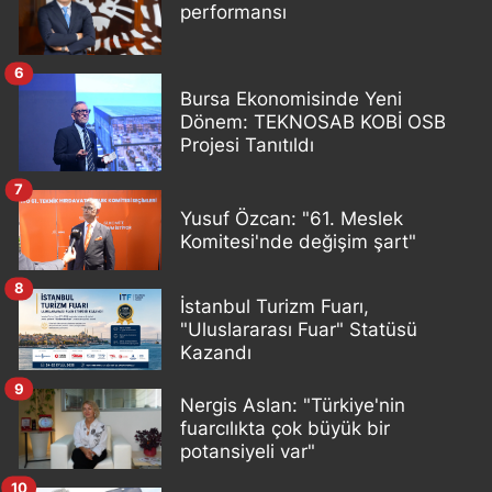
performansı
6
Bursa Ekonomisinde Yeni
Dönem: TEKNOSAB KOBİ OSB
Projesi Tanıtıldı
7
Yusuf Özcan: "61. Meslek
Komitesi'nde değişim şart"
8
İstanbul Turizm Fuarı,
"Uluslararası Fuar" Statüsü
Kazandı
9
Nergis Aslan: "Türkiye'nin
fuarcılıkta çok büyük bir
potansiyeli var"
10