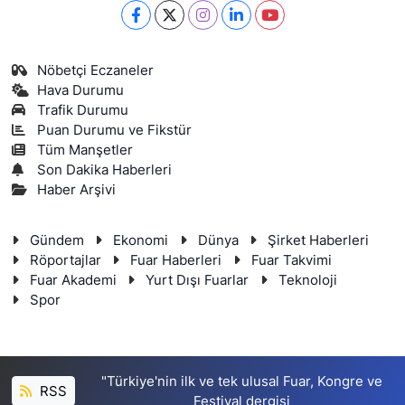
Nöbetçi Eczaneler
Hava Durumu
Trafik Durumu
Puan Durumu ve Fikstür
Tüm Manşetler
Son Dakika Haberleri
Haber Arşivi
Gündem
Ekonomi
Dünya
Şirket Haberleri
Röportajlar
Fuar Haberleri
Fuar Takvimi
Fuar Akademi
Yurt Dışı Fuarlar
Teknoloji
Spor
"Türkiye'nin ilk ve tek ulusal Fuar, Kongre ve
RSS
Festival dergisi