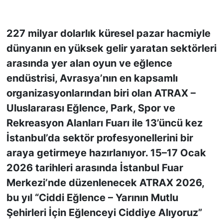
KONGRE HABERLERİ
227 milyar dolarlık küresel pazar hacmiyle
dünyanın en yüksek gelir yaratan sektörleri
KONGRE TAKVİMİ
arasında yer alan oyun ve eğlence
RÖPORTAJLAR
endüstrisi, Avrasya’nın en kapsamlı
organizasyonlarından biri olan ATRAX –
BİYOGRAFİLER
Uluslararası Eğlence, Park, Spor ve
Rekreasyon Alanları Fuarı ile 13’üncü kez
İstanbul’da sektör profesyonellerini bir
araya getirmeye hazırlanıyor. 15–17 Ocak
2026 tarihleri arasında İstanbul Fuar
Merkezi’nde düzenlenecek ATRAX 2026,
bu yıl “Ciddi Eğlence – Yarının Mutlu
Şehirleri İçin Eğlenceyi Ciddiye Alıyoruz”