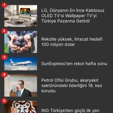
1
LG, Dünyanın En İnce Kablosuz
OLED TV'si Wallpaper TV'yi
Türkiye Pazarına Getirdi
2
Rekolte yüksek, ihracat hedefi
100 milyon dolar
3
SunExpress'ten rekor hafta sonu
4
Petrol Ofisi Grubu, akaryakıt
sektöründeki liderliğini 18. kez
korudu
5
ING Türkiye’den güçlü ilk yarı