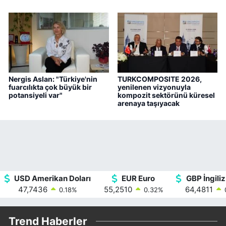
Nergis Aslan: "Türkiye'nin
TURKCOMPOSITE 2026,
fuarcılıkta çok büyük bir
yenilenen vizyonuyla
potansiyeli var"
kompozit sektörünü küresel
arenaya taşıyacak
USD Amerikan Doları
EUR Euro
GBP İngiliz
47,7436
55,2510
64,4811
0.18
%
0.32
%
Trend Haberler