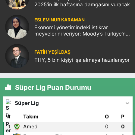
2025'in ilk haftasına damgasını vuracak
ESLEM NUR KARAMAN
Ekonomi yönetimindeki istikrar
meyvelerini veriyor: Moody’s Türkiye’nin
kredi notunu yükseltti!
FATIH YEŞİLDAŞ
THY, 5 bin kişiyi işe almaya hazırlanıyor
Süper Lig Puan Durumu
Süper Lig
#
Takım
O
P
Amed
0
0
1