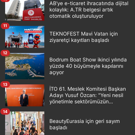
AB’ye e-ticaret ihracatında dijital
kolaylık: A.TR belgesi artık
otomatik oluşturuluyor
11
TEKNOFEST Mavi Vatan için
ziyaretçi kayıtları başladı
12
Bodrum Boat Show ikinci yılında
yüzde 40 büyümeyle kapılarını
açıyor
13
İTO 61. Meslek Komitesi Başkan
Adayı Yusuf Özcan: "Yeni nesil
yönetimle sektörümüzün
sorunlarını birlikte çözeceğiz"
14
BeautyEurasia için geri sayım
başladı