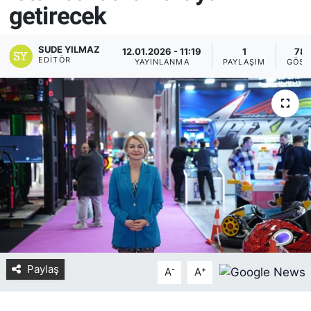
getirecek
Yurt Dışı Fuarlar
KÜLTÜR SANAT
SUDE YILMAZ
12.01.2026 - 11:19
1
780
Teknoloji
ŞİRKET HABERLERİ
EDITÖR
YAYINLANMA
PAYLAŞIM
GÖST
Spor
SAVUNMA SANAYİ
FUAR HABERLERİ
FUAR TAKVİMİ
Amerika Fuarları
FUAR RAPORU
Paylaş
-
+
FESTİVAL HABERLERİ
A
A
FESTİVAL TAKVİMİ