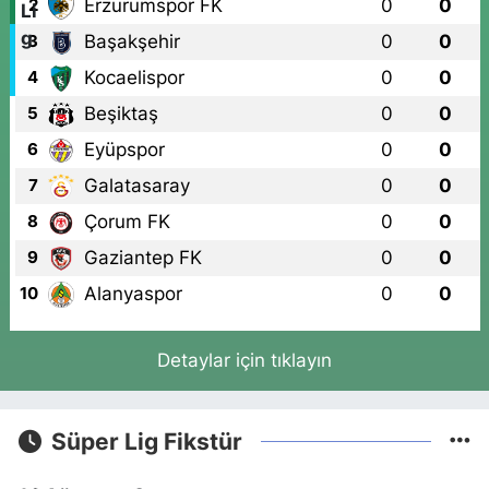
Erzurumspor FK
0
0
2
Başakşehir
0
0
3
Kocaelispor
0
0
4
Beşiktaş
0
0
5
Eyüpspor
0
0
6
Galatasaray
0
0
7
Çorum FK
0
0
8
Gaziantep FK
0
0
9
Alanyaspor
0
0
10
Detaylar için tıklayın
Süper Lig Fikstür