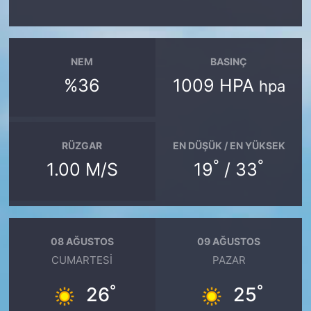
NEM
BASINÇ
%36
1009 HPA
hpa
RÜZGAR
EN DÜŞÜK / EN YÜKSEK
°
°
1.00 M/S
19
/ 33
08 AĞUSTOS
09 AĞUSTOS
CUMARTESI
PAZAR
°
°
26
25