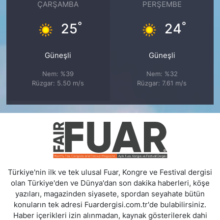
ÇARŞAMBA
PERŞEMBE
°
°
25
24
Güneşli
Güneşli
Nem: %39
Nem: %32
Rüzgar: 5.50 m/s
Rüzgar: 7.61 m/s
Türkiye'nin ilk ve tek ulusal Fuar, Kongre ve Festival dergisi
olan Türkiye'den ve Dünya'dan son dakika haberleri, köşe
yazıları, magazinden siyasete, spordan seyahate bütün
konuların tek adresi Fuardergisi.com.tr'de bulabilirsiniz.
Haber içerikleri izin alınmadan, kaynak gösterilerek dahi