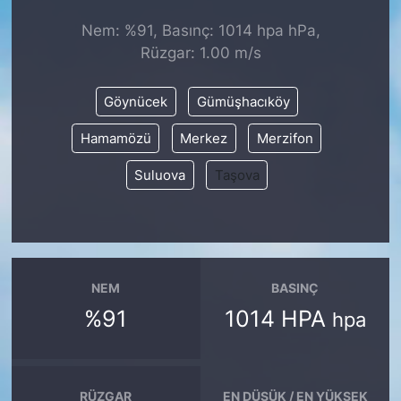
Nem: %91, Basınç: 1014 hpa hPa,
KONGRE HABERLERİ
Rüzgar: 1.00 m/s
KONGRE TAKVİMİ
Göynücek
Gümüşhacıköy
RÖPORTAJLAR
Hamamözü
Merkez
Merzifon
Suluova
Taşova
BİYOGRAFİLER
NEM
BASINÇ
%91
1014 HPA
hpa
RÜZGAR
EN DÜŞÜK / EN YÜKSEK