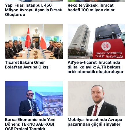
Yapı Fuarı İstanbul, 456
Rekolte yüksek, ihracat
Milyon Avroyu Aşan İş Fırsatı
hedefi 100 milyon dolar
Oluşturdu
Ticaret Bakanı Ömer
AB’ye e-ticaret ihracatında
Bolat'tan Avrupa Çıkışı
dijital kolaylık: A.TR belgesi
artık otomatik oluşturuluyor
Bursa Ekonomisinde Yeni
Mobilya ihracatında Avrupa
Dönem: TEKNOSAB KOBİ
pazarından güçlü sinyaller
OSB Projesi Tanıtıldı