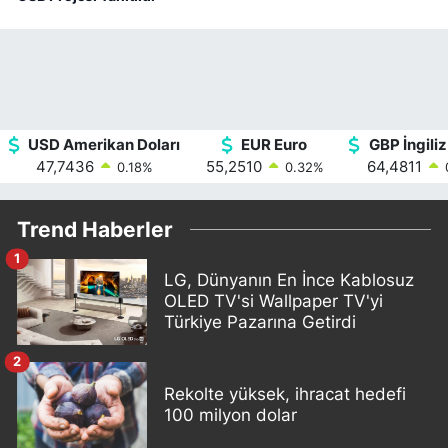
USD Amerikan Doları
EUR Euro
GBP İngiliz
47,7436
55,2510
64,4811
0.18
%
0.32
%
Trend Haberler
1
LG, Dünyanın En İnce Kablosuz
OLED TV'si Wallpaper TV'yi
Türkiye Pazarına Getirdi
2
Rekolte yüksek, ihracat hedefi
100 milyon dolar