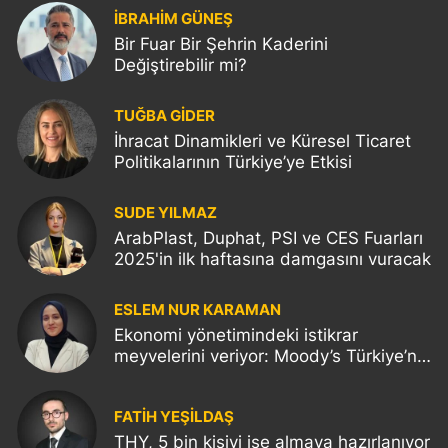
İBRAHİM GÜNEŞ
Bir Fuar Bir Şehrin Kaderini
Değiştirebilir mi?
TUĞBA GİDER
İhracat Dinamikleri ve Küresel Ticaret
Politikalarının Türkiye’ye Etkisi
SUDE YILMAZ
ArabPlast, Duphat, PSI ve CES Fuarları
2025'in ilk haftasına damgasını vuracak
ESLEM NUR KARAMAN
Ekonomi yönetimindeki istikrar
meyvelerini veriyor: Moody’s Türkiye’nin
kredi notunu yükseltti!
FATIH YEŞİLDAŞ
THY, 5 bin kişiyi işe almaya hazırlanıyor