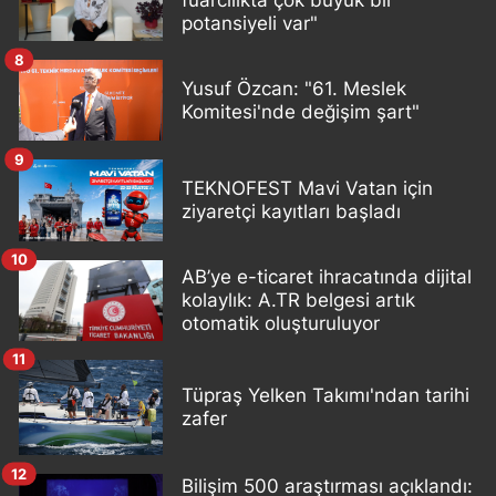
fuarcılıkta çok büyük bir
potansiyeli var"
8
Yusuf Özcan: "61. Meslek
Komitesi'nde değişim şart"
9
TEKNOFEST Mavi Vatan için
ziyaretçi kayıtları başladı
10
AB’ye e-ticaret ihracatında dijital
kolaylık: A.TR belgesi artık
otomatik oluşturuluyor
11
Tüpraş Yelken Takımı'ndan tarihi
zafer
12
Bilişim 500 araştırması açıklandı: