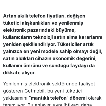
KONGRE HABERLERİ
Artan akıllı telefon fiyatları, değişen
tüketici alışkanlıkları ve yenilenmiş
KONGRE TAKVİMİ
elektronik pazarındaki büyüme,
RÖPORTAJLAR
kullanıcıların teknoloji satın alma kararlarını
yeniden şekillendiriyor. Tüketiciler artık
BİYOGRAFİLER
yalnızca en yeni modele sahip olmayı değil,
satın aldıkları cihazın ekonomik değerini,
kullanım ömrünü ve sunduğu faydayı da
dikkate alıyor.
Yenilenmiş elektronik sektöründe faaliyet
gösteren Getmobil, bu yeni tüketici
yaklaşımını
“mantıklı telefon” dönemi
olarak
tanımlıyor. Bu anlayış; aynı ihtiyacı daha