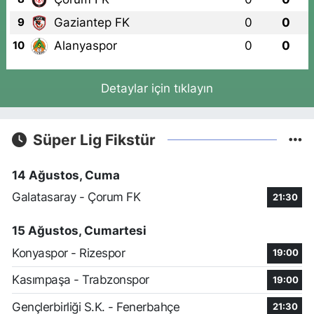
Gaziantep FK
0
0
9
Alanyaspor
0
0
10
Detaylar için tıklayın
Süper Lig Fikstür
14 Ağustos, Cuma
Galatasaray - Çorum FK
21:30
15 Ağustos, Cumartesi
Konyaspor - Rizespor
19:00
Kasımpaşa - Trabzonspor
19:00
Gençlerbirliği S.K. - Fenerbahçe
21:30