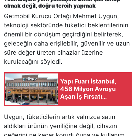
olmak değil, doğru tercih yapmak
Getmobil Kurucu Ortağı Mehmet Uygun,
teknoloji sektöründe tüketici beklentilerinin
önemli bir dönüşüm geçirdiğini belirterek,
geleceğin daha erişilebilir, güvenilir ve uzun
süre değer üreten cihazlar üzerine
kurulacağını söyledi.
Yapı Fuarı İstanbul,
456 Milyon Avroyu
Aşan İş Fırsatı
Oluşturdu
Uygun, tüketicilerin artık yalnızca satın
aldıkları ürünün yeniliğine değil, cihazın
değerini ne kadar koruduğuna ve kullanım