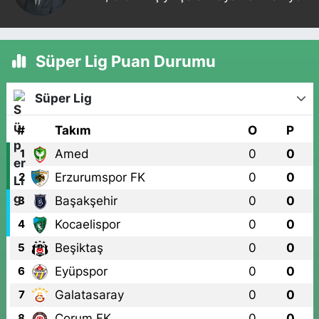
Süper Lig Puan Durumu
Süper Lig
#
Takım
O
P
Amed
0
0
1
Erzurumspor FK
0
0
2
Başakşehir
0
0
3
Kocaelispor
0
0
4
Beşiktaş
0
0
5
Eyüpspor
0
0
6
Galatasaray
0
0
7
Çorum FK
0
0
8