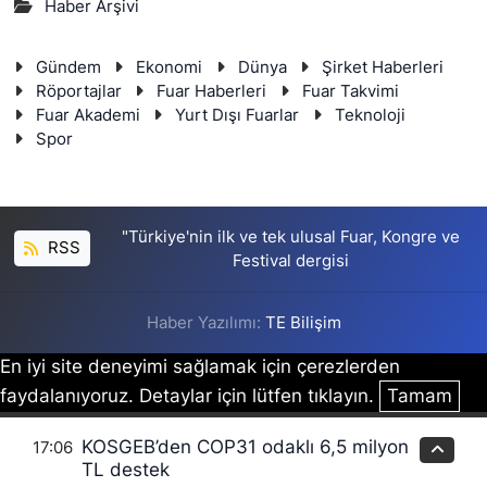
Haber Arşivi
Gündem
Ekonomi
Dünya
Şirket Haberleri
Röportajlar
Fuar Haberleri
Fuar Takvimi
Fuar Akademi
Yurt Dışı Fuarlar
Teknoloji
Spor
"Türkiye'nin ilk ve tek ulusal Fuar, Kongre ve
RSS
Festival dergisi
Haber Yazılımı:
TE Bilişim
En iyi site deneyimi sağlamak için çerezlerden
faydalanıyoruz. Detaylar için lütfen tıklayın.
Tamam
KOSGEB’den COP31 odaklı 6,5 milyon
17:06
TL destek