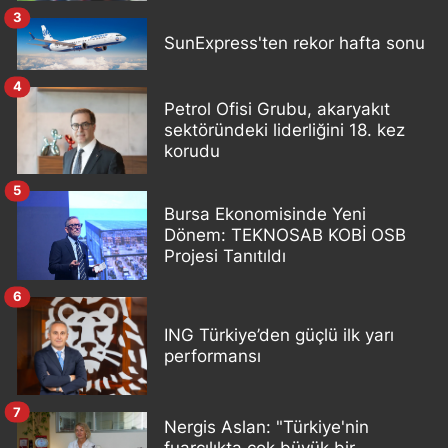
3
SunExpress'ten rekor hafta sonu
4
Petrol Ofisi Grubu, akaryakıt
sektöründeki liderliğini 18. kez
korudu
5
Bursa Ekonomisinde Yeni
Dönem: TEKNOSAB KOBİ OSB
Projesi Tanıtıldı
6
ING Türkiye’den güçlü ilk yarı
performansı
7
Nergis Aslan: "Türkiye'nin