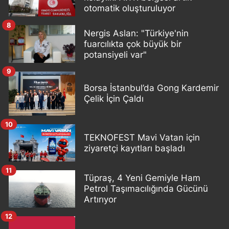
otomatik oluşturuluyor
8
Nergis Aslan: "Türkiye'nin
fuarcılıkta çok büyük bir
potansiyeli var"
9
Borsa İstanbul’da Gong Kardemir
Çelik İçin Çaldı
10
TEKNOFEST Mavi Vatan için
ziyaretçi kayıtları başladı
11
Tüpraş, 4 Yeni Gemiyle Ham
Petrol Taşımacılığında Gücünü
Artırıyor
12