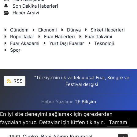
Son Dakika Haberleri
Haber Arşivi
Gündem
Ekonomi
Dünya
Şirket Haberleri
Röportajlar
Fuar Haberleri
Fuar Takvimi
Fuar Akademi
Yurt Dışı Fuarlar
Teknoloji
Spor
"Türkiye'nin ilk ve tek ulusal Fuar, Kongre ve
RSS
Festival dergisi
Haber Yazılımı:
TE Bilişim
En iyi site deneyimi sağlamak için çerezlerden
faydalanıyoruz. Detaylar için lütfen tıklayın.
Tamam
Çimko, Bayi Ağının Kurumsal
18:51