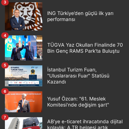
3
ING Türkiye’den güçlü ilk yarı
performansı
4
TÜGVA Yaz Okulları Finalinde 70
Bin Genç RAMS Park’ta Buluştu
5
İstanbul Turizm Fuarı,
"Uluslararası Fuar" Statüsü
Kazandı
6
Yusuf Özcan: "61. Meslek
Komitesi'nde değişim şart"
7
AB’ye e-ticaret ihracatında dijital
kolaylık: A.TR belgesi artık