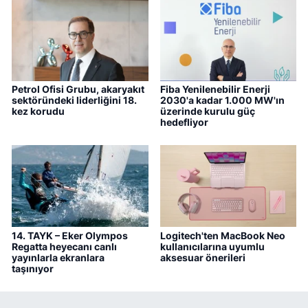
Petrol Ofisi Grubu, akaryakıt
Fiba Yenilenebilir Enerji
sektöründeki liderliğini 18.
2030'a kadar 1.000 MW'ın
kez korudu
üzerinde kurulu güç
hedefliyor
14. TAYK – Eker Olympos
Logitech'ten MacBook Neo
Regatta heyecanı canlı
kullanıcılarına uyumlu
yayınlarla ekranlara
aksesuar önerileri
taşınıyor