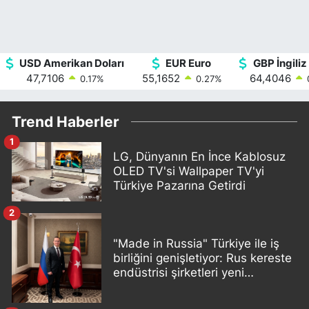
USD Amerikan Doları
EUR Euro
GBP İngiliz 
47,7106
55,1652
64,4046
0.17
%
0.27
%
Trend Haberler
1
LG, Dünyanın En İnce Kablosuz
OLED TV'si Wallpaper TV'yi
Türkiye Pazarına Getirdi
2
"Made in Russia" Türkiye ile iş
birliğini genişletiyor: Rus kereste
endüstrisi şirketleri yeni
ortaklıklar geliştiriyor