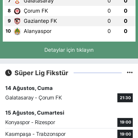
Galatasaray
0
0
7
Çorum FK
0
0
8
Gaziantep FK
0
0
9
Alanyaspor
0
0
10
Detaylar için tıklayın
Süper Lig Fikstür
14 Ağustos, Cuma
Galatasaray - Çorum FK
21:30
15 Ağustos, Cumartesi
Konyaspor - Rizespor
19:00
Kasımpaşa - Trabzonspor
19:00