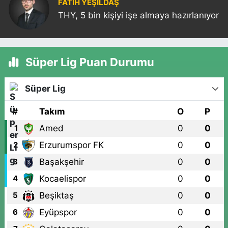
FATIH YEŞİLDAŞ
THY, 5 bin kişiyi işe almaya hazırlanıyor
Süper Lig Puan Durumu
Süper Lig
#
Takım
O
P
Amed
0
0
1
Erzurumspor FK
0
0
2
Başakşehir
0
0
3
Kocaelispor
0
0
4
Beşiktaş
0
0
5
Eyüpspor
0
0
6