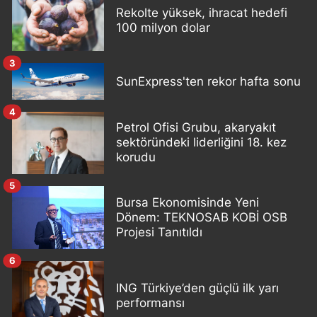
Rekolte yüksek, ihracat hedefi
100 milyon dolar
3
SunExpress'ten rekor hafta sonu
4
Petrol Ofisi Grubu, akaryakıt
sektöründeki liderliğini 18. kez
korudu
5
Bursa Ekonomisinde Yeni
Dönem: TEKNOSAB KOBİ OSB
Projesi Tanıtıldı
6
ING Türkiye’den güçlü ilk yarı
performansı