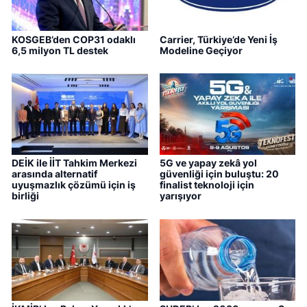
KOSGEB’den COP31 odaklı
Carrier, Türkiye’de Yeni İş
6,5 milyon TL destek
Modeline Geçiyor
DEİK ile İİT Tahkim Merkezi
5G ve yapay zekâ yol
arasında alternatif
güvenliği için buluştu: 20
uyuşmazlık çözümü için iş
finalist teknoloji için
birliği
yarışıyor