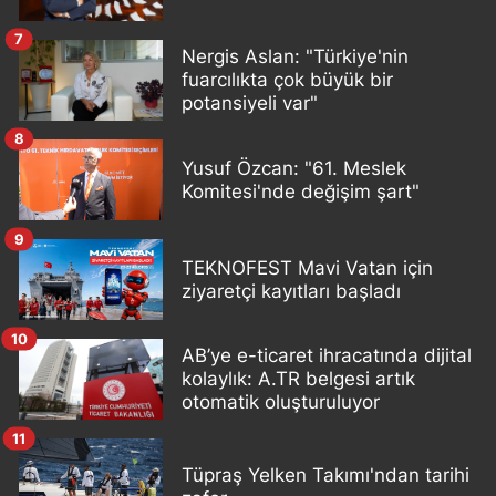
7
Nergis Aslan: "Türkiye'nin
fuarcılıkta çok büyük bir
potansiyeli var"
8
Yusuf Özcan: "61. Meslek
Komitesi'nde değişim şart"
9
TEKNOFEST Mavi Vatan için
ziyaretçi kayıtları başladı
10
AB’ye e-ticaret ihracatında dijital
kolaylık: A.TR belgesi artık
otomatik oluşturuluyor
11
Tüpraş Yelken Takımı'ndan tarihi