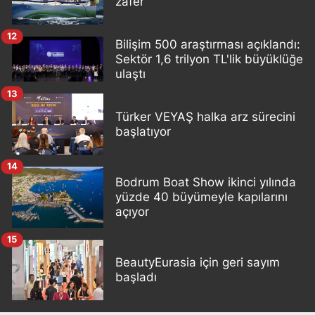
zafer
12
Bilişim 500 araştırması açıklandı:
Sektör 1,6 trilyon TL'lik büyüklüğe
ulaştı
13
Türker VEYAŞ halka arz sürecini
başlatıyor
14
Bodrum Boat Show ikinci yılında
yüzde 40 büyümeyle kapılarını
açıyor
15
BeautyEurasia için geri sayım
başladı