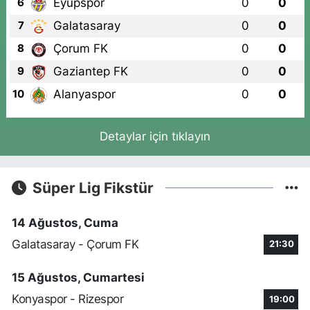
Eyüpspor
0
0
6
Galatasaray
0
0
7
Çorum FK
0
0
8
Gaziantep FK
0
0
9
Alanyaspor
0
0
10
Detaylar için tıklayın
Süper Lig Fikstür
14 Ağustos, Cuma
Galatasaray - Çorum FK
21:30
15 Ağustos, Cumartesi
Konyaspor - Rizespor
19:00