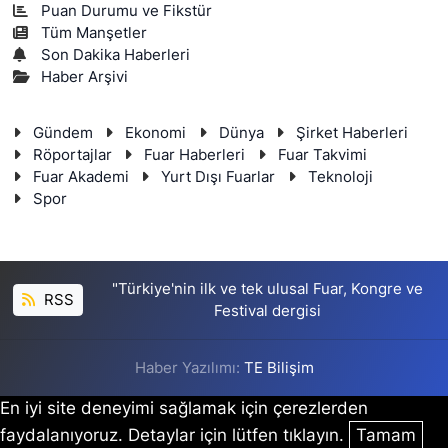
Puan Durumu ve Fikstür
Tüm Manşetler
Son Dakika Haberleri
Haber Arşivi
Gündem
Ekonomi
Dünya
Şirket Haberleri
Röportajlar
Fuar Haberleri
Fuar Takvimi
Fuar Akademi
Yurt Dışı Fuarlar
Teknoloji
Spor
"Türkiye'nin ilk ve tek ulusal Fuar, Kongre ve
RSS
Festival dergisi
Haber Yazılımı:
TE Bilişim
En iyi site deneyimi sağlamak için çerezlerden
faydalanıyoruz. Detaylar için lütfen tıklayın.
Tamam