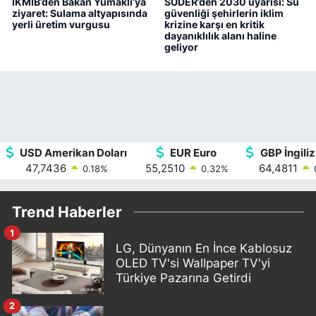
İKMİB’den Bakan Yumaklı’ya
SUDER’den 2030 uyarısı: Su
ziyaret: Sulama altyapısında
güvenliği şehirlerin iklim
yerli üretim vurgusu
krizine karşı en kritik
dayanıklılık alanı haline
geliyor
USD Amerikan Doları
EUR Euro
GBP İngiliz
47,7436
55,2510
64,4811
0.18
%
0.32
%
Trend Haberler
1
LG, Dünyanın En İnce Kablosuz
OLED TV'si Wallpaper TV'yi
Türkiye Pazarına Getirdi
2