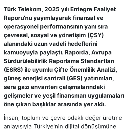
Türk Telekom, 2025 yılı Entegre Faaliyet
KONGRE HABERLERİ
Raporu'nu yayımlayarak finansal ve
operasyonel performansının yanı sıra
KONGRE TAKVİMİ
çevresel, sosyal ve yönetişim (ÇSY)
RÖPORTAJLAR
alanındaki uzun vadeli hedeflerini
kamuoyuyla paylaştı. Raporda, Avrupa
BİYOGRAFİLER
Sürdürülebilirlik Raporlama Standartları
(ESRS) ile uyumlu Çifte Önemlilik Analizi,
güneş enerjisi santrali (GES) yatırımları,
sera gazı envanteri çalışmalarındaki
gelişmeler ve yeşil finansman uygulamaları
öne çıkan başlıklar arasında yer aldı.
İnsan, toplum ve çevre odaklı değer üretme
anlayışıyla Türkiye'nin dijital dönüşümüne