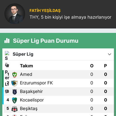
kredi notunu yükseltti!
FATIH YEŞİLDAŞ
THY, 5 bin kişiyi işe almaya hazırlanıyor
Süper Lig Puan Durumu
Süper Lig
#
Takım
O
P
Amed
0
0
1
Erzurumspor FK
0
0
2
Başakşehir
0
0
3
Kocaelispor
0
0
4
Beşiktaş
0
0
5