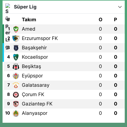
Süper Lig
#
Takım
O
P
Amed
0
0
1
Erzurumspor FK
0
0
2
Başakşehir
0
0
3
Kocaelispor
0
0
4
Beşiktaş
0
0
5
Eyüpspor
0
0
6
Galatasaray
0
0
7
Çorum FK
0
0
8
Gaziantep FK
0
0
9
Alanyaspor
0
0
10