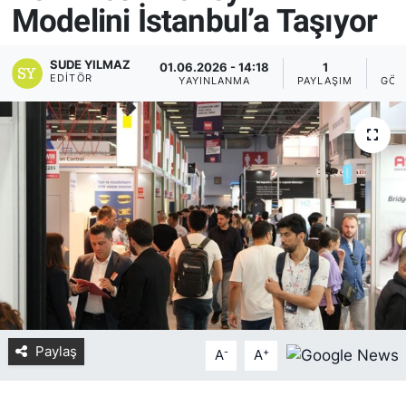
Modelini İstanbul’a Taşıyor
Yurt Dışı Fuarlar
KÜLTÜR SANAT
SUDE YILMAZ
01.06.2026 - 14:18
1
7
Teknoloji
ŞİRKET HABERLERİ
EDITÖR
YAYINLANMA
PAYLAŞIM
GÖS
Spor
SAVUNMA SANAYİ
FUAR HABERLERİ
FUAR TAKVİMİ
Amerika Fuarları
FUAR RAPORU
Paylaş
-
+
FESTİVAL HABERLERİ
A
A
FESTİVAL TAKVİMİ