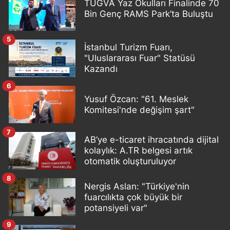
TÜGVA Yaz Okulları Finalinde 70
Bin Genç RAMS Park’ta Buluştu
5
İstanbul Turizm Fuarı,
"Uluslararası Fuar" Statüsü
Kazandı
6
Yusuf Özcan: "61. Meslek
Komitesi'nde değişim şart"
7
AB’ye e-ticaret ihracatında dijital
kolaylık: A.TR belgesi artık
otomatik oluşturuluyor
8
Nergis Aslan: "Türkiye'nin
fuarcılıkta çok büyük bir
potansiyeli var"
9