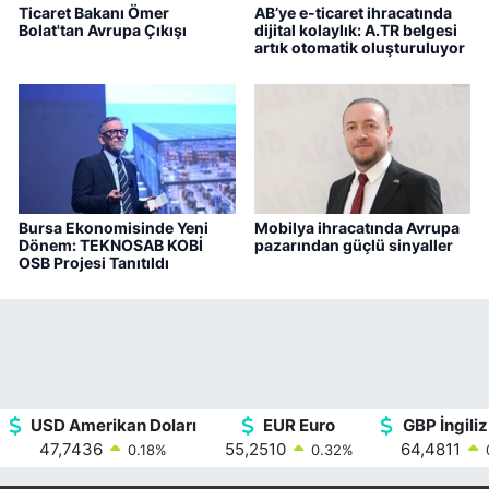
Ticaret Bakanı Ömer
AB’ye e-ticaret ihracatında
Bolat'tan Avrupa Çıkışı
dijital kolaylık: A.TR belgesi
artık otomatik oluşturuluyor
Bursa Ekonomisinde Yeni
Mobilya ihracatında Avrupa
Dönem: TEKNOSAB KOBİ
pazarından güçlü sinyaller
OSB Projesi Tanıtıldı
USD Amerikan Doları
EUR Euro
GBP İngiliz
47,7436
55,2510
64,4811
0.18
%
0.32
%