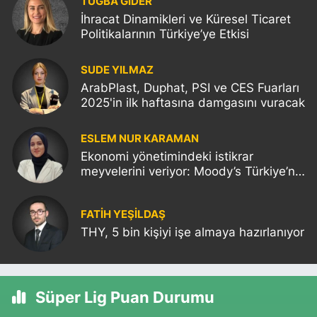
TUĞBA GİDER
İhracat Dinamikleri ve Küresel Ticaret
Politikalarının Türkiye’ye Etkisi
SUDE YILMAZ
ArabPlast, Duphat, PSI ve CES Fuarları
2025'in ilk haftasına damgasını vuracak
ESLEM NUR KARAMAN
Ekonomi yönetimindeki istikrar
meyvelerini veriyor: Moody’s Türkiye’nin
kredi notunu yükseltti!
FATIH YEŞİLDAŞ
THY, 5 bin kişiyi işe almaya hazırlanıyor
Süper Lig Puan Durumu