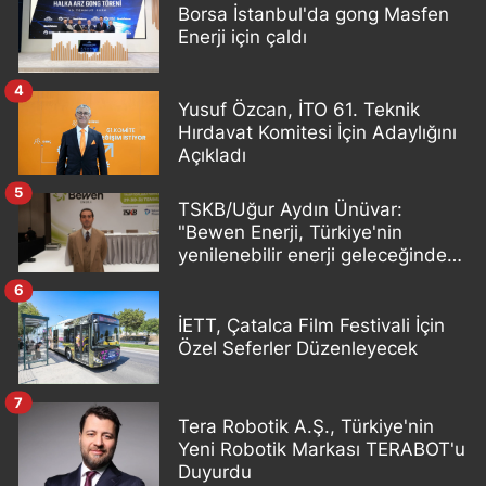
Borsa İstanbul'da gong Masfen
Enerji için çaldı
4
Yusuf Özcan, İTO 61. Teknik
Hırdavat Komitesi İçin Adaylığını
Açıkladı
5
TSKB/Uğur Aydın Ünüvar:
"Bewen Enerji, Türkiye'nin
yenilenebilir enerji geleceğinde
önemli bir oyuncu olacak"
6
İETT, Çatalca Film Festivali İçin
Özel Seferler Düzenleyecek
7
Tera Robotik A.Ş., Türkiye'nin
Yeni Robotik Markası TERABOT'u
Duyurdu