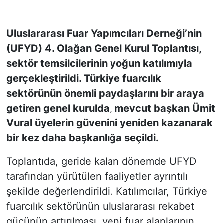
KONGRE HABERLERİ
Uluslararası Fuar Yapımcıları Derneği’nin
(UFYD) 4. Olağan Genel Kurul Toplantısı,
KONGRE TAKVİMİ
sektör temsilcilerinin yoğun katılımıyla
RÖPORTAJLAR
gerçekleştirildi. Türkiye fuarcılık
sektörünün önemli paydaşlarını bir araya
BİYOGRAFİLER
getiren genel kurulda, mevcut başkan Ümit
Vural üyelerin güvenini yeniden kazanarak
bir kez daha başkanlığa seçildi.
Toplantıda, geride kalan dönemde UFYD
tarafından yürütülen faaliyetler ayrıntılı
şekilde değerlendirildi. Katılımcılar, Türkiye
fuarcılık sektörünün uluslararası rekabet
gücünün artırılması, yeni fuar alanlarının