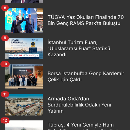
8
TÜGVA Yaz Okulları Finalinde 70
Bin Genç RAMS Park’ta Buluştu
9
İstanbul Turizm Fuarı,
"Uluslararası Fuar" Statüsü
Kazandı
10
Borsa İstanbul’da Gong Kardemir
Çelik İçin Çaldı
11
Armada Gıda'dan
Sürdürülebilirlik Odaklı Yeni
Yatırım
12
Tüpraş, 4 Yeni Gemiyle Ham