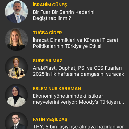
İBRAHİM GÜNEŞ
Bir Fuar Bir Şehrin Kaderini
Değiştirebilir mi?
TUĞBA GİDER
İhracat Dinamikleri ve Küresel Ticaret
Politikalarının Türkiye’ye Etkisi
SUDE YILMAZ
ArabPlast, Duphat, PSI ve CES Fuarları
2025'in ilk haftasına damgasını vuracak
ESLEM NUR KARAMAN
Ekonomi yönetimindeki istikrar
meyvelerini veriyor: Moody’s Türkiye’nin
kredi notunu yükseltti!
FATIH YEŞİLDAŞ
THY, 5 bin kişiyi işe almaya hazırlanıyor