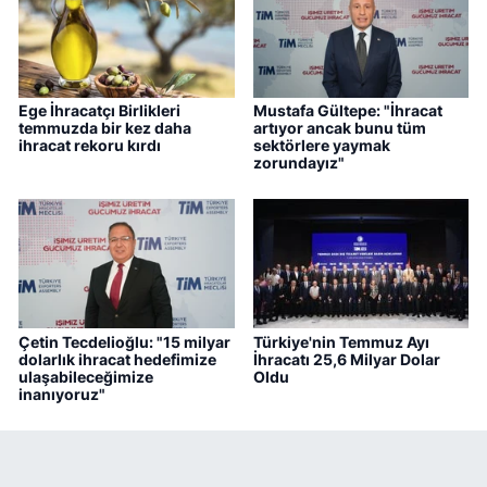
Ege İhracatçı Birlikleri
Mustafa Gültepe: "İhracat
temmuzda bir kez daha
artıyor ancak bunu tüm
ihracat rekoru kırdı
sektörlere yaymak
zorundayız"
Çetin Tecdelioğlu: "15 milyar
Türkiye'nin Temmuz Ayı
dolarlık ihracat hedefimize
İhracatı 25,6 Milyar Dolar
ulaşabileceğimize
Oldu
inanıyoruz"