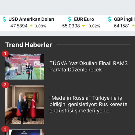
USD Amerikan Doları
EUR Euro
GBP İngili
47,5894
55,0398
64,1581
0.08
%
-0.02
%
Trend Haberler
1
TÜGVA Yaz Okulları Finali RAMS
Park'ta Düzenlenecek
2
"Made in Russia" Türkiye ile iş
birliğini genişletiyor: Rus kereste
endüstrisi şirketleri yeni
ortaklıklar geliştiriyor
3