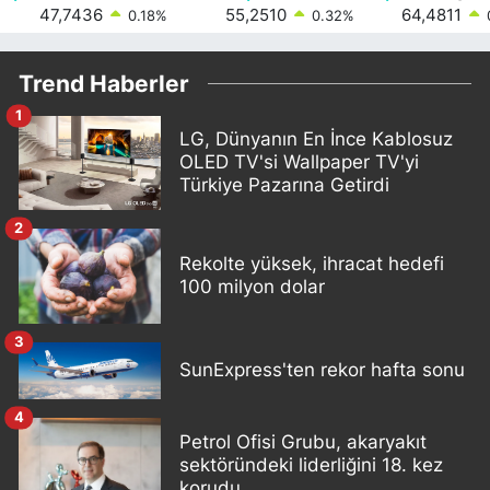
47,7436
55,2510
64,4811
0.18
%
0.32
%
Trend Haberler
1
LG, Dünyanın En İnce Kablosuz
OLED TV'si Wallpaper TV'yi
Türkiye Pazarına Getirdi
2
Rekolte yüksek, ihracat hedefi
100 milyon dolar
3
SunExpress'ten rekor hafta sonu
4
Petrol Ofisi Grubu, akaryakıt
sektöründeki liderliğini 18. kez
korudu