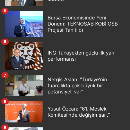
5
Bursa Ekonomisinde Yeni
Dönem: TEKNOSAB KOBİ OSB
Projesi Tanıtıldı
6
ING Türkiye’den güçlü ilk yarı
performansı
7
Nergis Aslan: "Türkiye'nin
fuarcılıkta çok büyük bir
potansiyeli var"
8
Yusuf Özcan: "61. Meslek
Komitesi'nde değişim şart"
9