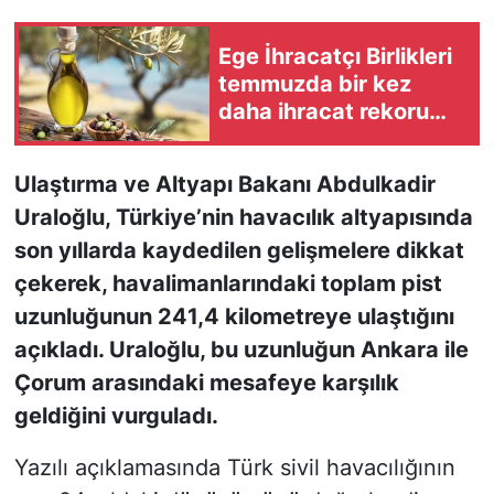
KONGRE HABERLERİ
Ege İhracatçı Birlikleri
temmuzda bir kez
KONGRE TAKVİMİ
daha ihracat rekoru
kırdı
RÖPORTAJLAR
Ulaştırma ve Altyapı Bakanı Abdulkadir
Uraloğlu, Türkiye’nin havacılık altyapısında
BİYOGRAFİLER
son yıllarda kaydedilen gelişmelere dikkat
çekerek, havalimanlarındaki toplam pist
uzunluğunun 241,4 kilometreye ulaştığını
açıkladı. Uraloğlu, bu uzunluğun Ankara ile
Çorum arasındaki mesafeye karşılık
geldiğini vurguladı.
Yazılı açıklamasında Türk sivil havacılığının