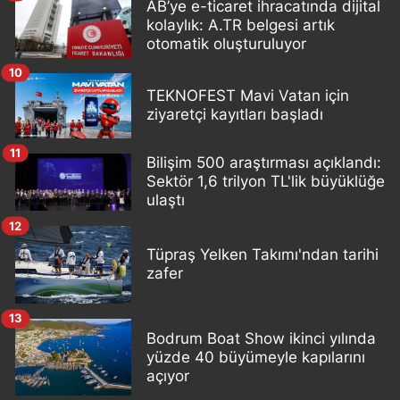
AB’ye e-ticaret ihracatında dijital
kolaylık: A.TR belgesi artık
otomatik oluşturuluyor
10
TEKNOFEST Mavi Vatan için
ziyaretçi kayıtları başladı
11
Bilişim 500 araştırması açıklandı:
Sektör 1,6 trilyon TL'lik büyüklüğe
ulaştı
12
Tüpraş Yelken Takımı'ndan tarihi
zafer
13
Bodrum Boat Show ikinci yılında
yüzde 40 büyümeyle kapılarını
açıyor