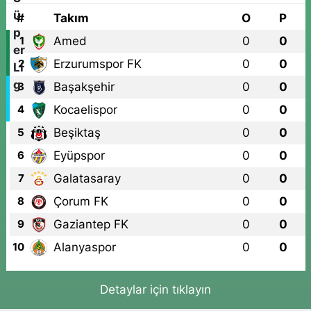
#
Takım
O
P
Amed
0
0
1
Erzurumspor FK
0
0
2
Başakşehir
0
0
3
Kocaelispor
0
0
4
Beşiktaş
0
0
5
Eyüpspor
0
0
6
Galatasaray
0
0
7
Çorum FK
0
0
8
Gaziantep FK
0
0
9
Alanyaspor
0
0
10
Detaylar için tıklayın