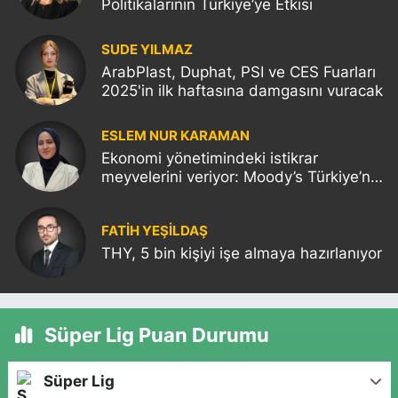
Politikalarının Türkiye’ye Etkisi
SUDE YILMAZ
ArabPlast, Duphat, PSI ve CES Fuarları
2025'in ilk haftasına damgasını vuracak
ESLEM NUR KARAMAN
Ekonomi yönetimindeki istikrar
meyvelerini veriyor: Moody’s Türkiye’nin
kredi notunu yükseltti!
FATIH YEŞİLDAŞ
THY, 5 bin kişiyi işe almaya hazırlanıyor
Süper Lig Puan Durumu
Süper Lig