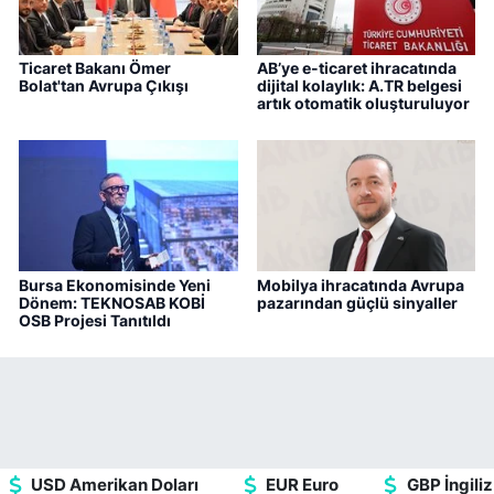
Ticaret Bakanı Ömer
AB’ye e-ticaret ihracatında
Bolat'tan Avrupa Çıkışı
dijital kolaylık: A.TR belgesi
artık otomatik oluşturuluyor
Bursa Ekonomisinde Yeni
Mobilya ihracatında Avrupa
Dönem: TEKNOSAB KOBİ
pazarından güçlü sinyaller
OSB Projesi Tanıtıldı
USD Amerikan Doları
EUR Euro
GBP İngiliz