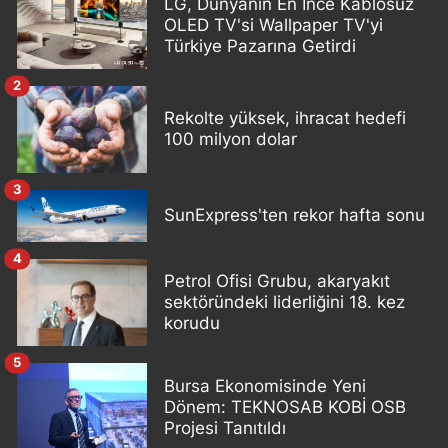
LG, Dünyanın En İnce Kablosuz
OLED TV'si Wallpaper TV'yi
Türkiye Pazarına Getirdi
2
Rekolte yüksek, ihracat hedefi
100 milyon dolar
3
SunExpress'ten rekor hafta sonu
4
Petrol Ofisi Grubu, akaryakıt
sektöründeki liderliğini 18. kez
korudu
5
Bursa Ekonomisinde Yeni
Dönem: TEKNOSAB KOBİ OSB
Projesi Tanıtıldı