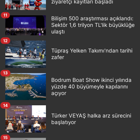
ziyaretçi kayıtları başladı
11
Bilişim 500 araştırması açıklandı:
Sektör 1,6 trilyon TL'lik büyüklüğe
ulaştı
12
Tüpraş Yelken Takımı'ndan tarihi
zafer
13
Bodrum Boat Show ikinci yılında
yüzde 40 büyümeyle kapılarını
açıyor
14
Türker VEYAŞ halka arz sürecini
başlatıyor
15