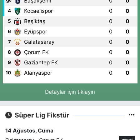
Başakşehir
0
0
3
Kocaelispor
0
0
4
Beşiktaş
0
0
5
Eyüpspor
0
0
6
Galatasaray
0
0
7
Çorum FK
0
0
8
Gaziantep FK
0
0
9
Alanyaspor
0
0
10
Detaylar için tıklayın
Süper Lig Fikstür
14 Ağustos, Cuma