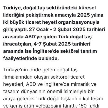
Türkiye, doğal taş sektöründeki küresel
KONGRE HABERLERİ
liderliğini pekiştirmek amacıyla 2025 yılına
iki büyük ticaret heyeti organizasyonuyla
KONGRE TAKVİMİ
giriş yaptı. 27 Ocak - 2 Şubat 2025 tarihleri
RÖPORTAJLAR
arasında ABD’ye giden Türk doğal taş
ihracatçıları, 4-7 Şubat 2025 tarihleri
BİYOGRAFİLER
arasında ise İngiltere’de sektörel tanıtım
faaliyetlerinde bulundu.
Türkiye’nin önde gelen doğal taş
firmalarından oluşan sektörel ticaret
heyetleri, ABD ve İngiltere’de mimarlık ve
tasarım dünyasının önemli isimleriyle bir
araya gelerek Türk doğal taşlarının kalitesini
ve geniş ürün yelpazesini tanıttı. 150 farklı