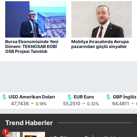
Bursa Ekonomisinde Yeni
Mobilya ihracatında Avrupa
Dönem: TEKNOSAB KOBİ
pazarından güçlü sinyaller
OSB Projesi Tanıtıldı
USD Amerikan Doları
EUR Euro
GBP İngiliz
47,7436
55,2510
64,4811
0.18
%
0.32
%
Trend Haberler
1