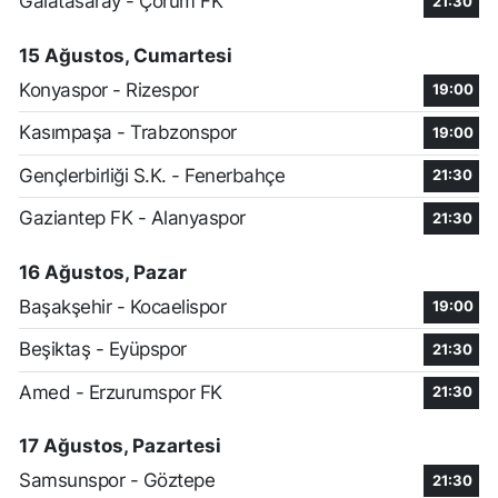
Galatasaray - Çorum FK
21:30
15 Ağustos, Cumartesi
Konyaspor - Rizespor
19:00
Kasımpaşa - Trabzonspor
19:00
Gençlerbirliği S.K. - Fenerbahçe
21:30
Gaziantep FK - Alanyaspor
21:30
16 Ağustos, Pazar
Başakşehir - Kocaelispor
19:00
Beşiktaş - Eyüpspor
21:30
Amed - Erzurumspor FK
21:30
17 Ağustos, Pazartesi
Samsunspor - Göztepe
21:30