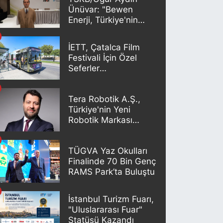
Ünüvar: "Bewen
Enerji, Türkiye'nin
yenilenebilir enerji
geleceğinde önemli
İETT, Çatalca Film
bir oyuncu olacak"
Festivali İçin Özel
Seferler
Düzenleyecek
Tera Robotik A.Ş.,
Türkiye'nin Yeni
Robotik Markası
TERABOT'u Duyurdu
TÜGVA Yaz Okulları
Finalinde 70 Bin Genç
RAMS Park’ta Buluştu
İstanbul Turizm Fuarı,
"Uluslararası Fuar"
Statüsü Kazandı