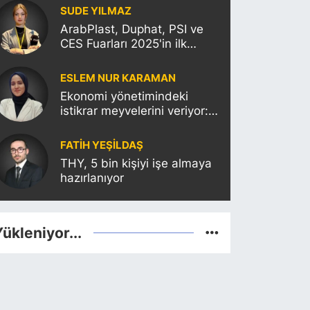
Etkisi
SUDE YILMAZ
ArabPlast, Duphat, PSI ve
CES Fuarları 2025'in ilk
haftasına damgasını
vuracak
ESLEM NUR KARAMAN
Ekonomi yönetimindeki
istikrar meyvelerini veriyor:
Moody’s Türkiye’nin kredi
notunu yükseltti!
FATIH YEŞİLDAŞ
THY, 5 bin kişiyi işe almaya
hazırlanıyor
ükleniyor...