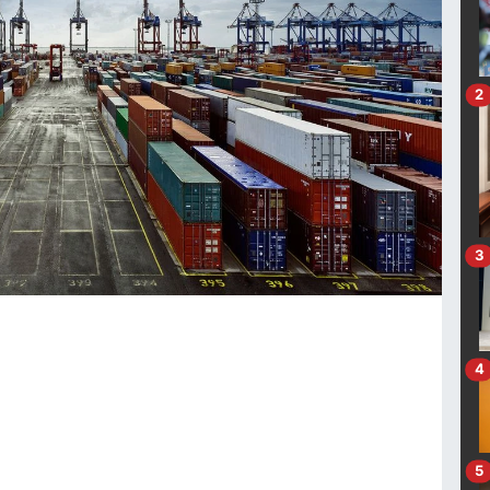
2
3
4
5