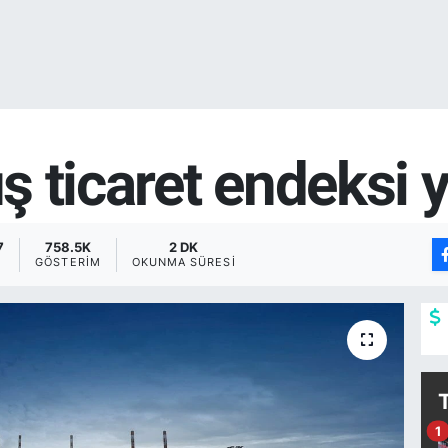
ış ticaret endeksi 
7
758.5K
2 DK
GÖSTERIM
OKUNMA SÜRESI
1