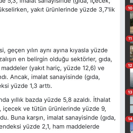
e 5,3, imalat sanayisinde (gıda, içecek,
10
kselirken, yakıt ürünlerinde yüzde 3,7'lik
11
si, geçen yılın aynı ayına kıyasla yüzde
alışın en belirgin olduğu sektörler, gıda,
12
 maddeler (yakıt hariç, yüzde 12,6) ve
ndı. Ancak, imalat sanayisinde (gıda,
ksi yüzde 1,3 arttı.
13
nda yıllık bazda yüzde 5,8 azaldı. İthalat
, içecek ve tütün ürünlerinde yüzde 9,
ldu. Buna karşın, imalat sanayisinde (gıda,
14
ar endeksi yüzde 2,1, ham maddelerde