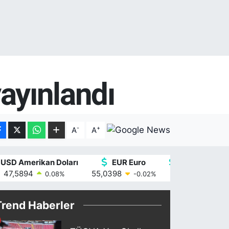
yayınlandı
-
+
A
A
USD Amerikan Doları
EUR Euro
GBP İngiliz St
47,5894
55,0398
64,1581
0.08
%
-0.02
%
0.1
Trend Haberler