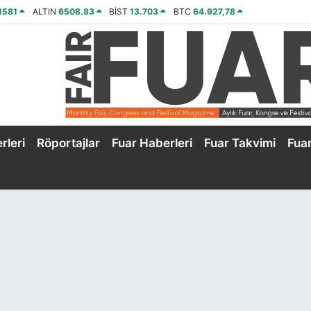
1581
ALTIN
6508.83
BİST
13.703
BTC
64.927,78
rleri
Röportajlar
Fuar Haberleri
Fuar Takvimi
Fua