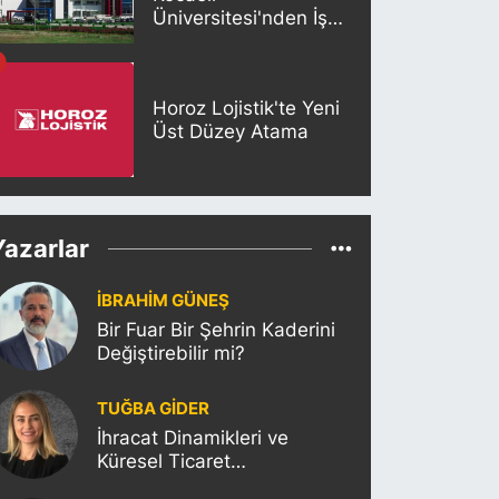
Üniversitesi'nden İş
Birliği
Horoz Lojistik'te Yeni
Üst Düzey Atama
Yazarlar
İBRAHİM GÜNEŞ
Bir Fuar Bir Şehrin Kaderini
Değiştirebilir mi?
TUĞBA GİDER
İhracat Dinamikleri ve
Küresel Ticaret
Politikalarının Türkiye’ye