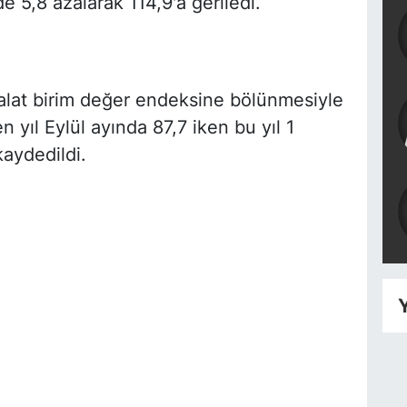
 5,8 azalarak 114,9'a geriledi.
halat birim değer endeksine bölünmesiyle
 yıl Eylül ayında 87,7 iken bu yıl 1
kaydedildi.
Y