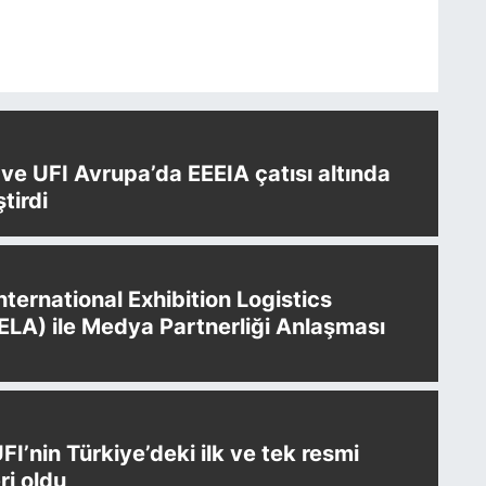
e UFI Avrupa’da EEEIA çatısı altında
ştirdi
International Exhibition Logistics
IELA) ile Medya Partnerliği Anlaşması
UFI’nin Türkiye’deki ilk ve tek resmi
i oldu