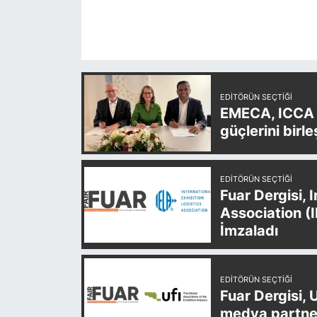
EDITÖRÜN SEÇTIĞI
EMECA, ICCA v
güçlerini birle
EDITÖRÜN SEÇTIĞI
Fuar Dergisi, 
Association (
İmzaladı
EDITÖRÜN SEÇTIĞI
Fuar Dergisi, 
medya partner