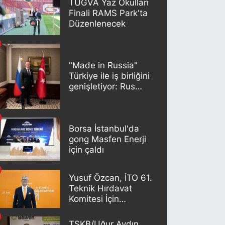
TÜGVA Yaz Okulları
Finali RAMS Park'ta
Düzenlenecek
"Made in Russia"
Türkiye ile iş birliğini
genişletiyor: Rus
kereste endüstrisi
şirketleri yeni
ortaklıklar geliştiriyor
Borsa İstanbul'da
gong Masfen Enerji
için çaldı
Yusuf Özcan, İTO 61.
Teknik Hırdavat
Komitesi İçin
Adaylığını Açıkladı
TSKB/Uğur Aydın