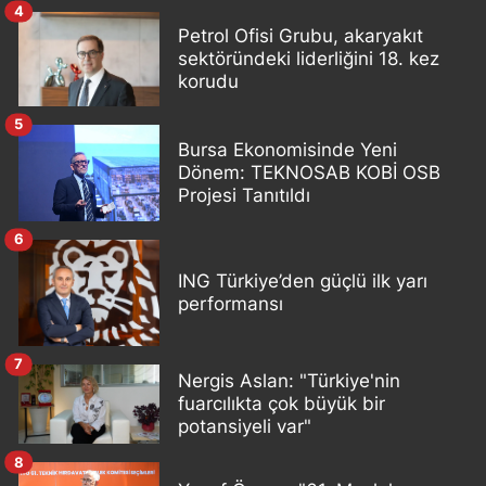
4
Petrol Ofisi Grubu, akaryakıt
sektöründeki liderliğini 18. kez
korudu
5
Bursa Ekonomisinde Yeni
Dönem: TEKNOSAB KOBİ OSB
Projesi Tanıtıldı
6
ING Türkiye’den güçlü ilk yarı
performansı
7
Nergis Aslan: "Türkiye'nin
fuarcılıkta çok büyük bir
potansiyeli var"
8