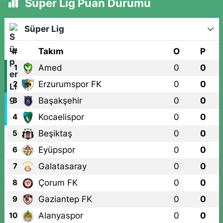
Süper Lig Puan Durumu
Süper Lig
#
Takım
O
P
Amed
0
0
1
Erzurumspor FK
0
0
2
Başakşehir
0
0
3
Kocaelispor
0
0
4
Beşiktaş
0
0
5
Eyüpspor
0
0
6
Galatasaray
0
0
7
Çorum FK
0
0
8
Gaziantep FK
0
0
9
Alanyaspor
0
0
10