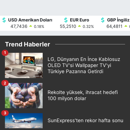
USD Amerikan Doları
EUR Euro
GBP İngiliz
47,7436
55,2510
64,4811
0.18
%
0.32
%
Trend Haberler
1
LG, Dünyanın En İnce Kablosuz
OLED TV'si Wallpaper TV'yi
Türkiye Pazarına Getirdi
2
Rekolte yüksek, ihracat hedefi
100 milyon dolar
3
SunExpress'ten rekor hafta sonu