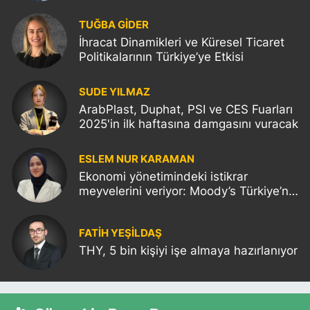
TUĞBA GİDER
İhracat Dinamikleri ve Küresel Ticaret
Politikalarının Türkiye’ye Etkisi
SUDE YILMAZ
ArabPlast, Duphat, PSI ve CES Fuarları
2025'in ilk haftasına damgasını vuracak
ESLEM NUR KARAMAN
Ekonomi yönetimindeki istikrar
meyvelerini veriyor: Moody’s Türkiye’nin
kredi notunu yükseltti!
FATIH YEŞİLDAŞ
THY, 5 bin kişiyi işe almaya hazırlanıyor