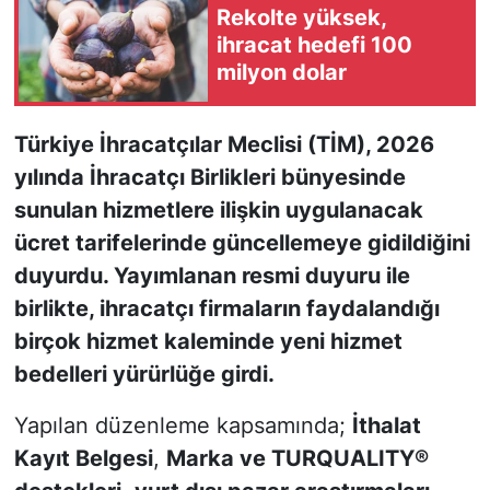
Rekolte yüksek,
ihracat hedefi 100
KONGRE HABERLERİ
milyon dolar
KONGRE TAKVİMİ
Türkiye İhracatçılar Meclisi (TİM), 2026
RÖPORTAJLAR
yılında İhracatçı Birlikleri bünyesinde
sunulan hizmetlere ilişkin uygulanacak
BİYOGRAFİLER
ücret tarifelerinde güncellemeye gidildiğini
duyurdu. Yayımlanan resmi duyuru ile
birlikte, ihracatçı firmaların faydalandığı
birçok hizmet kaleminde yeni hizmet
bedelleri yürürlüğe girdi.
Yapılan düzenleme kapsamında;
İthalat
Kayıt Belgesi
,
Marka ve TURQUALITY®