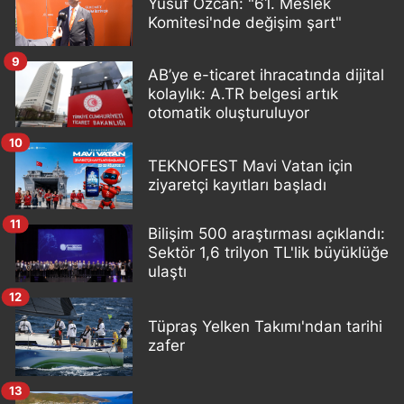
Yusuf Özcan: "61. Meslek
Komitesi'nde değişim şart"
9
AB’ye e-ticaret ihracatında dijital
kolaylık: A.TR belgesi artık
otomatik oluşturuluyor
10
TEKNOFEST Mavi Vatan için
ziyaretçi kayıtları başladı
11
Bilişim 500 araştırması açıklandı:
Sektör 1,6 trilyon TL'lik büyüklüğe
ulaştı
12
Tüpraş Yelken Takımı'ndan tarihi
zafer
13