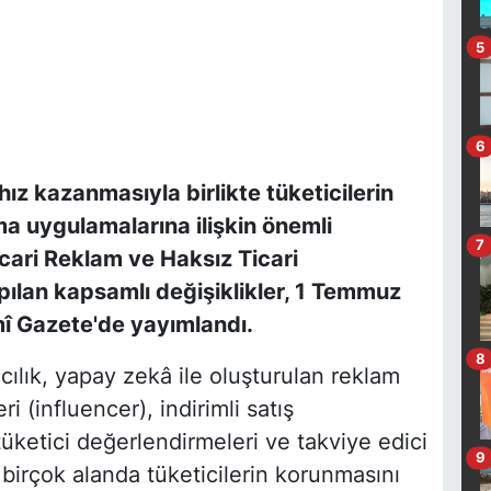
5
6
 hız kazanmasıyla birlikte tüketicilerin
a uygulamalarına ilişkin önemli
7
cari Reklam ve Haksız Ticari
ılan kapsamlı değişiklikler, 1 Temmuz
mî Gazete'de yayımlandı.
8
ılık, yapay zekâ ile oluşturulan reklam
ri (influencer), indirimli satış
üketici değerlendirmeleri ve takviye edici
9
birçok alanda tüketicilerin korunmasını