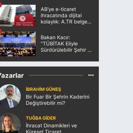
Edecek”
AB’ye e-ticaret
ihracatında dijital
kolaylık: A.TR belgesi
artık otomatik
oluşturuluyor
Bakan Kacır:
"TÜBİTAK Eliyle
Sürdürülebilir Şehir ve
İnovasyon Merkezleri
Kurulacak"
Yazarlar
İBRAHİM GÜNEŞ
Bir Fuar Bir Şehrin Kaderini
Değiştirebilir mi?
TUĞBA GİDER
İhracat Dinamikleri ve
Küresel Ticaret