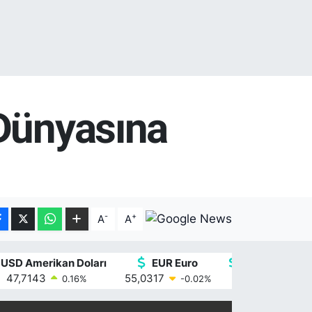
 Dünyasına
-
+
A
A
USD Amerikan Doları
EUR Euro
GBP İngiliz St
47,7143
55,0317
64,2463
0.16
%
-0.02
%
0.