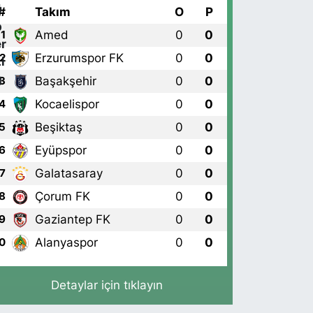
#
Takım
O
P
Amed
0
0
1
Erzurumspor FK
0
0
2
Başakşehir
0
0
3
Kocaelispor
0
0
4
Beşiktaş
0
0
5
Eyüpspor
0
0
6
Galatasaray
0
0
7
Çorum FK
0
0
8
Gaziantep FK
0
0
9
Alanyaspor
0
0
0
Detaylar için tıklayın