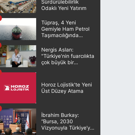
Sürdürülebilirlik
Odaklı Yeni Yatırım
Tüpraş, 4 Yeni
Gemiyle Ham Petrol
Taşımacılığında
Gücünü Artırıyor
Nergis Aslan:
"Türkiye'nin fuarcılıkta
çok büyük bir
potansiyeli var"
Horoz Lojistik'te Yeni
Üst Düzey Atama
İbrahim Burkay:
“Bursa, 2030
Vizyonuyla Türkiye’yi
Büyütmeye Devam