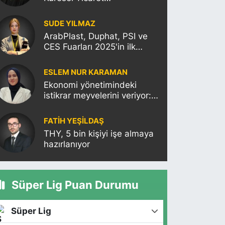
Politikalarının Türkiye’ye
Etkisi
SUDE YILMAZ
ArabPlast, Duphat, PSI ve
CES Fuarları 2025'in ilk
haftasına damgasını
vuracak
ESLEM NUR KARAMAN
Ekonomi yönetimindeki
istikrar meyvelerini veriyor:
Moody’s Türkiye’nin kredi
notunu yükseltti!
FATIH YEŞİLDAŞ
THY, 5 bin kişiyi işe almaya
hazırlanıyor
Süper Lig Puan Durumu
Süper Lig