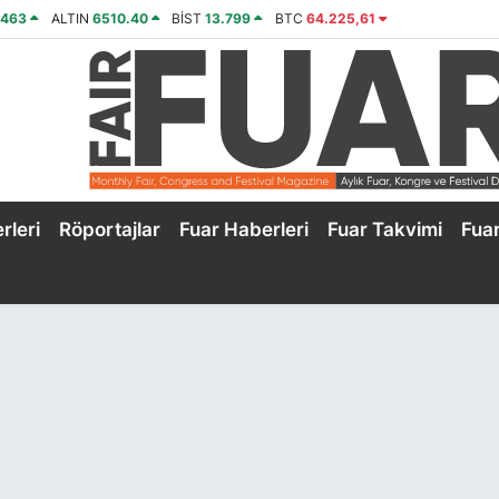
2463
ALTIN
6510.40
BİST
13.799
BTC
64.225,61
rleri
Röportajlar
Fuar Haberleri
Fuar Takvimi
Fua