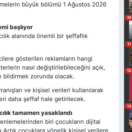
emelerin büyük bölümü 1 Ağustos 2026
10
nemi başlıyor
cılık alanında önemli bir şeffaflık
11
ilere gösterilen reklamların hangi
terlerin nasıl değiştirilebileceğini açık,
12
lde bildirmek zorunda olacak.
anışları ve kişisel verileri kullanılarak
ri daha şeffaf hale getirilecek.
13
mcılık tamamen yasaklandı
nlemelerinden biri çocukların dijital
rtık çocuklara yönelik kişisel verilere