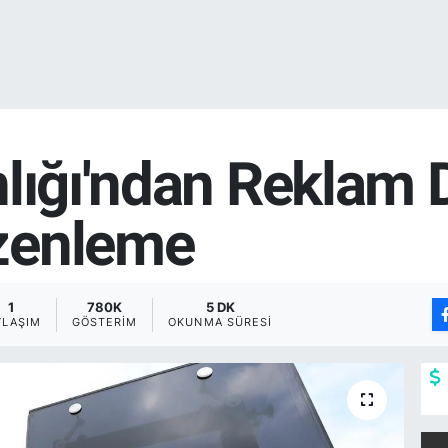
nlığı'ndan Reklam
zenleme
1
780K
5 DK
YLAŞIM
GÖSTERIM
OKUNMA SÜRESI