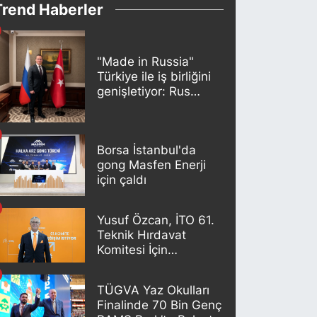
Trend Haberler
"Made in Russia"
Türkiye ile iş birliğini
genişletiyor: Rus
kereste endüstrisi
şirketleri yeni
ortaklıklar geliştiriyor
Borsa İstanbul'da
gong Masfen Enerji
için çaldı
Yusuf Özcan, İTO 61.
Teknik Hırdavat
Komitesi İçin
Adaylığını Açıkladı
TÜGVA Yaz Okulları
Finalinde 70 Bin Genç