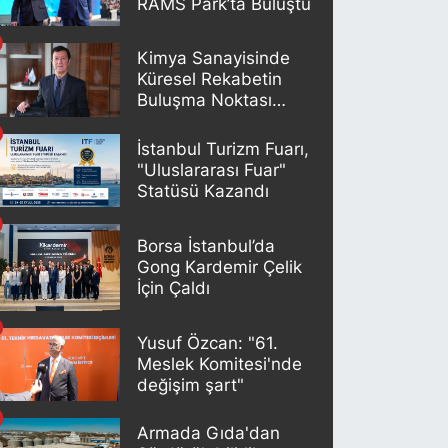
RAMS Park’ta Buluştu
Kimya Sanayisinde
Küresel Rekabetin
Buluşma Noktası
İstanbul
İstanbul Turizm Fuarı,
"Uluslararası Fuar"
Statüsü Kazandı
Borsa İstanbul’da
Gong Kardemir Çelik
İçin Çaldı
Yusuf Özcan: "61.
Meslek Komitesi'nde
değişim şart"
Armada Gıda'dan