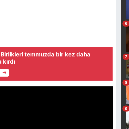
6
 Birlikleri temmuzda bir kez daha
7
 kırdı
e
8
9