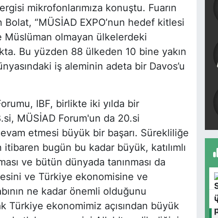
ergisi mikrofonlarımıza konuştu. Fuarın
 Bolat, “MÜSİAD EXPO’nun hedef kitlesi
de Müslüman olmayan ülkelerdeki
kta. Bu yüzden 88 ülkeden 10 bine yakın
dünyasındaki iş aleminin adeta bir Davos’u
umu, IBF, birlikte iki yılda bir
28.si, MÜSİAD Forum'un da 20.si
evam etmesi büyük bir başarı. Sürekliliğe
n itibaren bugün bu kadar büyük, katılımlı
şması ve bütün dünyada tanınması da
esini ve Türkiye ekonomisine ve
abının ne kadar önemli olduğunu
rak Türkiye ekonomimiz açısından büyük