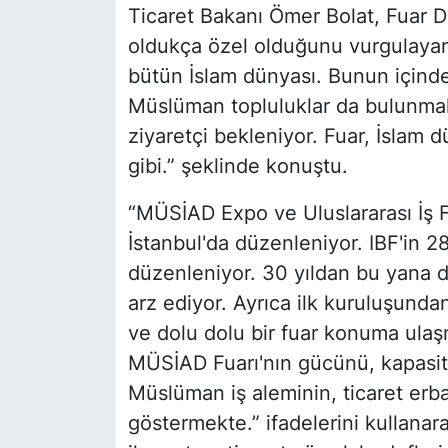
Ticaret Bakanı Ömer Bolat, Fuar D
oldukça özel olduğunu vurgulayan
bütün İslam dünyası. Bunun için
Müslüman topluluklar da bulunma
ziyaretçi bekleniyor. Fuar, İslam 
gibi.” şeklinde konuştu.
“MÜSİAD Expo ve Uluslararası İş For
İstanbul'da düzenleniyor. IBF'in 
düzenleniyor. 30 yıldan bu yana d
arz ediyor. Ayrıca ilk kuruluşunda
ve dolu dolu bir fuar konuma ula
MÜSİAD Fuarı'nın gücünü, kapasit
Müslüman iş aleminin, ticaret erb
göstermekte.” ifadelerini kullana