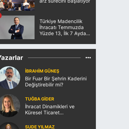
arz sürecini başlatıyor
Türkiye Madencilik
İhracatı Temmuzda
Yüzde 13, İlk 7 Ayda
Yüzde 18,8 Arttı
Yazarlar
İBRAHİM GÜNEŞ
Bir Fuar Bir Şehrin Kaderini
Değiştirebilir mi?
TUĞBA GİDER
İhracat Dinamikleri ve
Küresel Ticaret
Politikalarının Türkiye’ye
Etkisi
SUDE YILMAZ