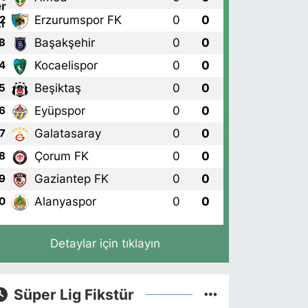
Erzurumspor FK
0
0
2
Başakşehir
0
0
3
Kocaelispor
0
0
4
Beşiktaş
0
0
5
Eyüpspor
0
0
6
Galatasaray
0
0
7
Çorum FK
0
0
8
Gaziantep FK
0
0
9
Alanyaspor
0
0
0
Detaylar için tıklayın
Süper Lig Fikstür