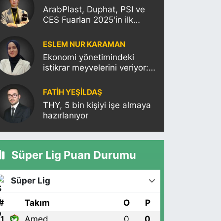
ArabPlast, Duphat, PSI ve
CES Fuarları 2025'in ilk
haftasına damgasını
vuracak
ESLEM NUR KARAMAN
Ekonomi yönetimindeki
istikrar meyvelerini veriyor:
Moody’s Türkiye’nin kredi
notunu yükseltti!
FATIH YEŞİLDAŞ
THY, 5 bin kişiyi işe almaya
hazırlanıyor
Süper Lig Puan Durumu
Süper Lig
#
Takım
O
P
Amed
0
0
1