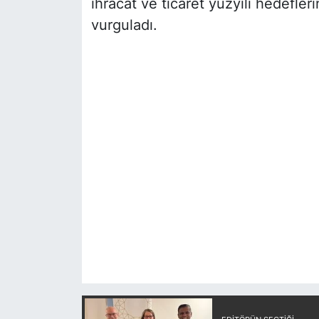
ihracat ve ticaret yüzyılı hedefleri
vurguladı.