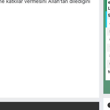
ne katkılar vermesini Allah'tan dilediğini
1