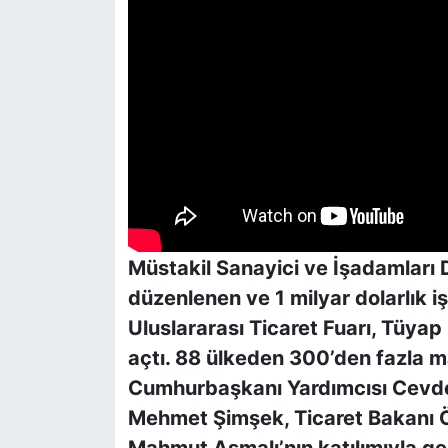
Müstakil Sanayici ve İşadamları
düzenlenen ve 1 milyar dolarlı
Uluslararası Ticaret Fuarı, Tüyap
açtı. 88 ülkeden 300’den fazla mar
Cumhurbaşkanı Yardımcısı Cevde
Mehmet Şimşek, Ticaret Bakanı 
Mahmut Asmalı’nın katılımıyla ge