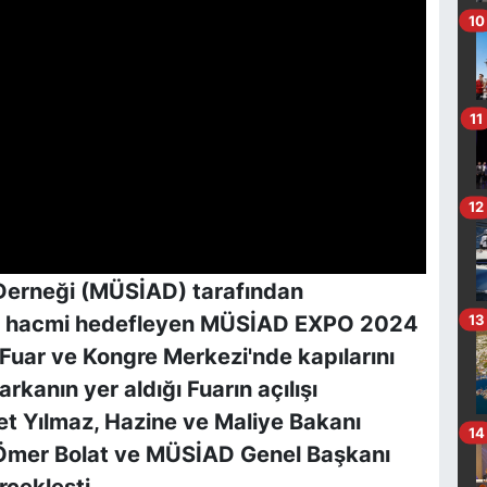
10
11
12
 Derneği (MÜSİAD) tarafından
k iş hacmi hedefleyen MÜSİAD EXPO 2024
13
 Fuar ve Kongre Merkezi'nde kapılarını
kanın yer aldığı Fuarın açılışı
t Yılmaz, Hazine ve Maliye Bakanı
14
Ömer Bolat ve MÜSİAD Genel Başkanı
rçekleşti.