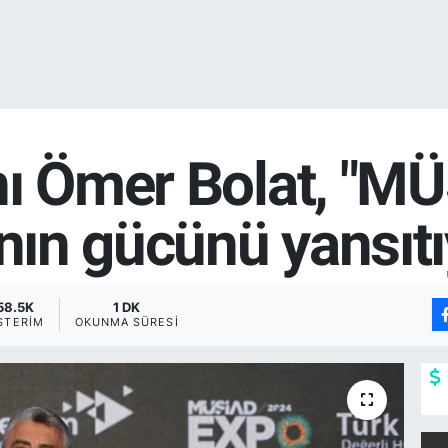
nı Ömer Bolat, "M
ının gücünü yansıtı
58.5K
1 DK
STERIM
OKUNMA SÜRESI