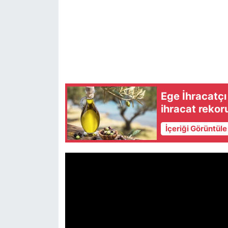
Ege İhracatçı
ihracat rekoru
İçeriği Görüntül