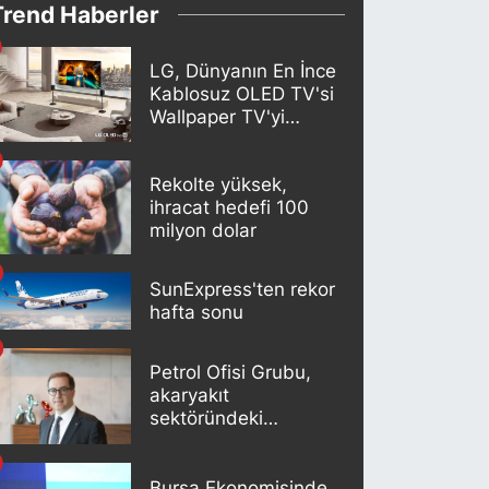
Trend Haberler
LG, Dünyanın En İnce
Kablosuz OLED TV'si
Wallpaper TV'yi
Türkiye Pazarına
Getirdi
Rekolte yüksek,
ihracat hedefi 100
milyon dolar
SunExpress'ten rekor
hafta sonu
Petrol Ofisi Grubu,
akaryakıt
sektöründeki
liderliğini 18. kez
korudu
Bursa Ekonomisinde