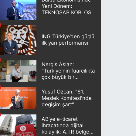
Yeni Dönem:
TEKNOSAB KOBİ OSB
Projesi Tanıtıldı
ING Türkiye’den güçlü
ilk yarı performansı
Nergis Aslan:
"Türkiye'nin fuarcılıkta
çok büyük bir
potansiyeli var"
Yusuf Özcan: "61.
Meslek Komitesi'nde
değişim şart"
AB’ye e-ticaret
ihracatında dijital
kolaylık: A.TR belgesi