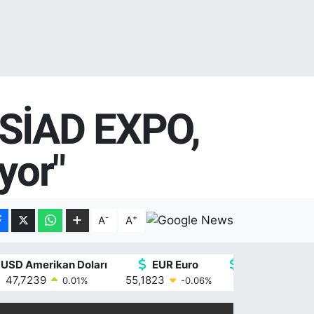
ÜSİAD EXPO,
yor"
-
+
A
A
USD Amerikan Doları
EUR Euro
GBP İngiliz Ste
47,7239
55,1823
64,4329
0.01
%
-0.06
%
-0.