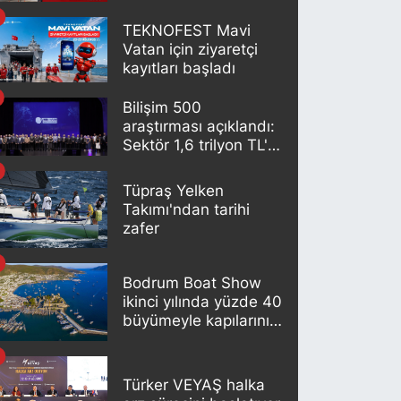
artık otomatik
oluşturuluyor
TEKNOFEST Mavi
Vatan için ziyaretçi
kayıtları başladı
Bilişim 500
araştırması açıklandı:
Sektör 1,6 trilyon TL'lik
büyüklüğe ulaştı
Tüpraş Yelken
Takımı'ndan tarihi
zafer
Bodrum Boat Show
ikinci yılında yüzde 40
büyümeyle kapılarını
açıyor
Türker VEYAŞ halka