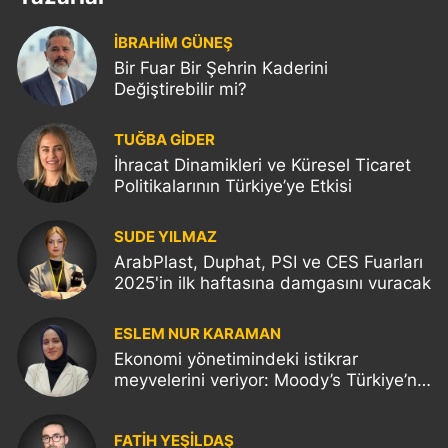
İBRAHİM GÜNEŞ
Bir Fuar Bir Şehrin Kaderini
Değiştirebilir mi?
TUĞBA GİDER
İhracat Dinamikleri ve Küresel Ticaret
Politikalarının Türkiye’ye Etkisi
SUDE YILMAZ
ArabPlast, Duphat, PSI ve CES Fuarları
2025'in ilk haftasına damgasını vuracak
ESLEM NUR KARAMAN
Ekonomi yönetimindeki istikrar
meyvelerini veriyor: Moody’s Türkiye’nin
kredi notunu yükseltti!
FATIH YEŞİLDAŞ