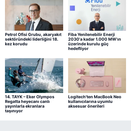
Petrol Ofisi Grubu, akaryakıt
Fiba Yenilenebilir Enerji
sektöründeki liderliğini 18.
2030'a kadar 1.000 MW'ın
kez korudu
üzerinde kurulu güç
hedefliyor
14. TAYK – Eker Olympos
Logitech'ten MacBook Neo
Regatta heyecanı canlı
kullanıcılarına uyumlu
yayınlarla ekranlara
aksesuar önerileri
taşınıyor