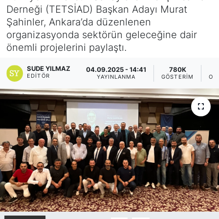
Derneği (TETSİAD) Başkan Adayı Murat
Yurt Dışı Fuarlar
KÜLTÜR SANAT
Şahinler, Ankara’da düzenlenen
organizasyonda sektörün geleceğine dair
Teknoloji
ŞİRKET HABERLERİ
önemli projelerini paylaştı.
Spor
SAVUNMA SANAYİ
SUDE YILMAZ
04.09.2025 - 14:41
780K
EDITÖR
YAYINLANMA
GÖSTERIM
OK
FUAR HABERLERİ
FUAR TAKVİMİ
Amerika Fuarları
FUAR RAPORU
FESTİVAL HABERLERİ
FESTİVAL TAKVİMİ