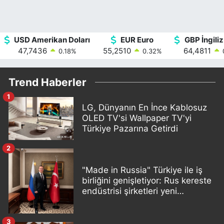
USD Amerikan Doları
EUR Euro
GBP İngiliz
47,7436
55,2510
64,4811
0.18
%
0.32
%
Trend Haberler
1
LG, Dünyanın En İnce Kablosuz
OLED TV'si Wallpaper TV'yi
Türkiye Pazarına Getirdi
2
"Made in Russia" Türkiye ile iş
birliğini genişletiyor: Rus kereste
endüstrisi şirketleri yeni
ortaklıklar geliştiriyor
3