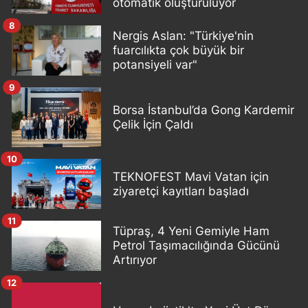
otomatik oluşturuluyor
8
Nergis Aslan: "Türkiye'nin
fuarcılıkta çok büyük bir
potansiyeli var"
9
Borsa İstanbul’da Gong Kardemir
Çelik İçin Çaldı
10
TEKNOFEST Mavi Vatan için
ziyaretçi kayıtları başladı
11
Tüpraş, 4 Yeni Gemiyle Ham
Petrol Taşımacılığında Gücünü
Artırıyor
12