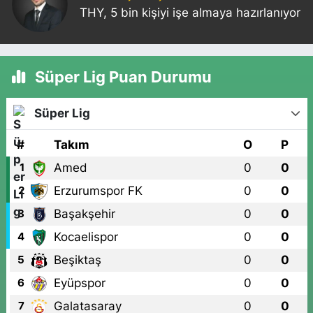
THY, 5 bin kişiyi işe almaya hazırlanıyor
Süper Lig Puan Durumu
Süper Lig
#
Takım
O
P
Amed
0
0
1
Erzurumspor FK
0
0
2
Başakşehir
0
0
3
Kocaelispor
0
0
4
Beşiktaş
0
0
5
Eyüpspor
0
0
6
Galatasaray
0
0
7