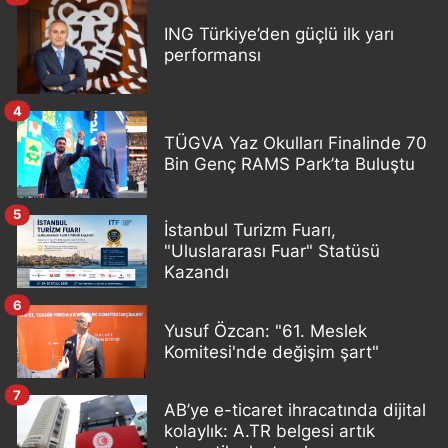
ING Türkiye’den güçlü ilk yarı
performansı
4
TÜGVA Yaz Okulları Finalinde 70
Bin Genç RAMS Park’ta Buluştu
5
İstanbul Turizm Fuarı,
"Uluslararası Fuar" Statüsü
Kazandı
6
Yusuf Özcan: "61. Meslek
Komitesi'nde değişim şart"
7
AB’ye e-ticaret ihracatında dijital
kolaylık: A.TR belgesi artık