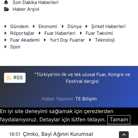
Son Dakika Haberleri
Haber Arşivi
Gündem
Ekonomi
Dünya
Şirket Haberleri
Röportajlar
Fuar Haberleri
Fuar Takvimi
Fuar Akademi
Yurt Dışı Fuarlar
Teknoloji
Spor
"Türkiye'nin ilk ve tek ulusal Fuar, Kongre ve
RSS
Festival dergisi
Haber Yazılımı:
TE Bilişim
En iyi site deneyimi sağlamak için çerezlerden
faydalanıyoruz. Detaylar için lütfen tıklayın.
Tamam
Çimko, Bayi Ağının Kurumsal
18:51