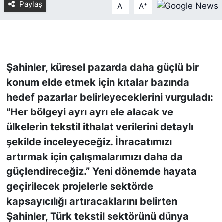
Paylaş
-
+
A
A
KONGRE HABERLERİ
KONGRE TAKVİMİ
Şahinler, küresel pazarda daha güçlü bir
RÖPORTAJLAR
konum elde etmek için kıtalar bazında
hedef pazarlar belirleyeceklerini vurguladı:
BİYOGRAFİLER
“Her bölgeyi ayrı ayrı ele alacak ve
ülkelerin tekstil ithalat verilerini detaylı
şekilde inceleyeceğiz. İhracatımızı
artırmak için çalışmalarımızı daha da
güçlendireceğiz.” Yeni dönemde hayata
geçirilecek projelerle sektörde
kapsayıcılığı artıracaklarını belirten
Şahinler, Türk tekstil sektörünü dünya