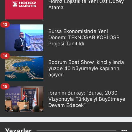
Horoz Lojistik'te Yeni Üst Düzey
Atama
13
Bursa Ekonomisinde Yeni
Dönem: TEKNOSAB KOBİ OSB
Projesi Tanıtıldı
14
Bodrum Boat Show ikinci yılında
yüzde 40 büyümeyle kapılarını
açıyor
15
İbrahim Burkay: “Bursa, 2030
Vizyonuyla Türkiye’yi Büyütmeye
Devam Edecek”
Yazarlar