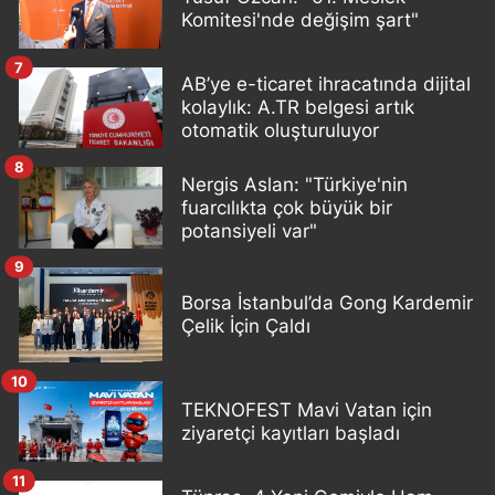
Komitesi'nde değişim şart"
7
AB’ye e-ticaret ihracatında dijital
kolaylık: A.TR belgesi artık
otomatik oluşturuluyor
8
Nergis Aslan: "Türkiye'nin
fuarcılıkta çok büyük bir
potansiyeli var"
9
Borsa İstanbul’da Gong Kardemir
Çelik İçin Çaldı
10
TEKNOFEST Mavi Vatan için
ziyaretçi kayıtları başladı
11