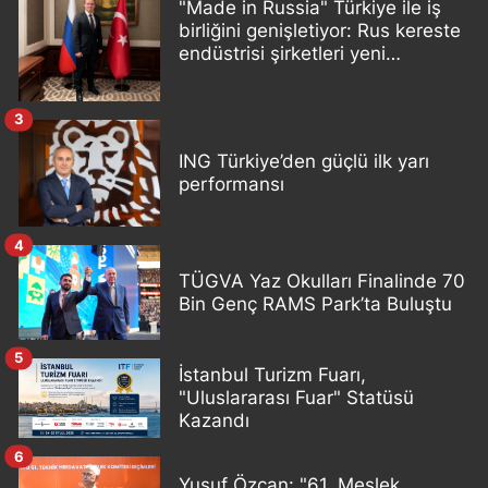
"Made in Russia" Türkiye ile iş
birliğini genişletiyor: Rus kereste
endüstrisi şirketleri yeni
ortaklıklar geliştiriyor
3
ING Türkiye’den güçlü ilk yarı
performansı
4
TÜGVA Yaz Okulları Finalinde 70
Bin Genç RAMS Park’ta Buluştu
5
İstanbul Turizm Fuarı,
"Uluslararası Fuar" Statüsü
Kazandı
6
Yusuf Özcan: "61. Meslek