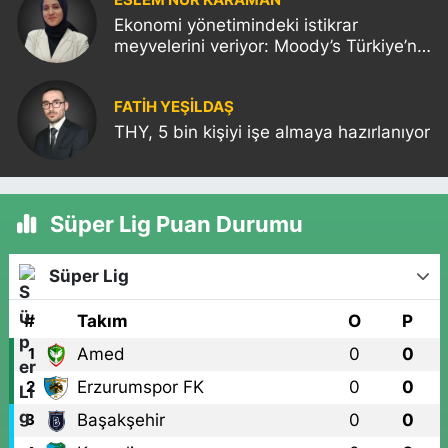
Ekonomi yönetimindeki istikrar
meyvelerini veriyor: Moody’s Türkiye’nin
kredi notunu yükseltti!
FATIH YEŞİLDAŞ
THY, 5 bin kişiyi işe almaya hazırlanıyor
Süper Lig Puan Durumu
Süper Lig
#
Takım
O
P
Amed
0
0
1
Erzurumspor FK
0
0
2
Başakşehir
0
0
3