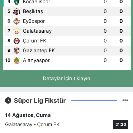
Kocaelispor
0
0
4
Beşiktaş
0
0
5
Eyüpspor
0
0
6
Galatasaray
0
0
7
Çorum FK
0
0
8
Gaziantep FK
0
0
9
Alanyaspor
0
0
10
Detaylar için tıklayın
Süper Lig Fikstür
14 Ağustos, Cuma
Galatasaray - Çorum FK
21:30