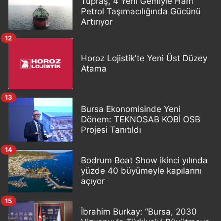
Tüpraş, 4 Yeni Gemiyle Ham
Petrol Taşımacılığında Gücünü
Artırıyor
12
Horoz Lojistik'te Yeni Üst Düzey
Atama
13
Bursa Ekonomisinde Yeni
Dönem: TEKNOSAB KOBİ OSB
Projesi Tanıtıldı
14
Bodrum Boat Show ikinci yılında
yüzde 40 büyümeyle kapılarını
açıyor
15
İbrahim Burkay: “Bursa, 2030