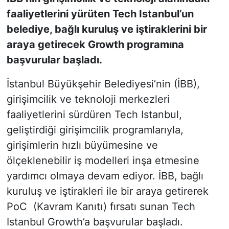
faaliyetlerini yürüten Tech Istanbul’un
KONGRE HABERLERİ
belediye, bağlı kuruluş ve iştiraklerini bir
araya getirecek Growth programına
KONGRE TAKVİMİ
başvurular başladı.
RÖPORTAJLAR
İstanbul Büyükşehir Belediyesi’nin (İBB),
girişimcilik ve teknoloji merkezleri
BİYOGRAFİLER
faaliyetlerini sürdüren Tech Istanbul,
geliştirdiği girişimcilik programlarıyla,
girişimlerin hızlı büyümesine ve
ölçeklenebilir iş modelleri inşa etmesine
yardımcı olmaya devam ediyor. İBB, bağlı
kuruluş ve iştirakleri ile bir araya getirerek
PoC (Kavram Kanıtı) fırsatı sunan Tech
Istanbul Growth’a başvurular başladı.