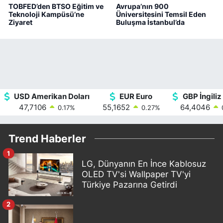
TOBFED’den BTSO Eğitim ve
Avrupa’nın 900
Teknoloji Kampüsü’ne
Üniversitesini Temsil Eden
Ziyaret
Buluşma İstanbul’da
USD Amerikan Doları
EUR Euro
GBP İngiliz 
47,7106
55,1652
64,4046
0.17
%
0.27
%
Trend Haberler
1
LG, Dünyanın En İnce Kablosuz
OLED TV'si Wallpaper TV'yi
Türkiye Pazarına Getirdi
2