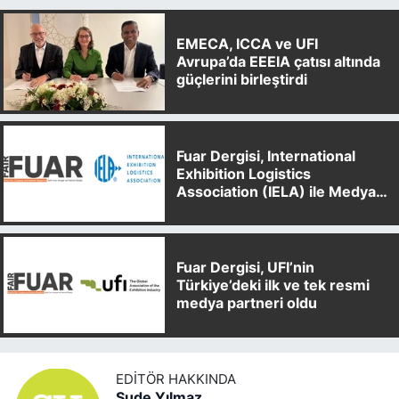
EMECA, ICCA ve UFI
Avrupa’da EEEIA çatısı altında
güçlerini birleştirdi
Fuar Dergisi, International
Exhibition Logistics
Association (IELA) ile Medya
Partnerliği Anlaşması İmzaladı
Fuar Dergisi, UFI’nin
Türkiye’deki ilk ve tek resmi
medya partneri oldu
EDITÖR HAKKINDA
Sude Yılmaz