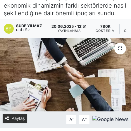
ekonomik dinamizmin farklı sektörlerde nasıl
Yurt Dışı Fuarlar
KÜLTÜR SANAT
şekillendiğine dair önemli ipuçları sundu.
Teknoloji
ŞİRKET HABERLERİ
SUDE YILMAZ
20.06.2025 - 12:51
780K
EDITÖR
YAYINLANMA
GÖSTERIM
OKU
Spor
SAVUNMA SANAYİ
FUAR HABERLERİ
FUAR TAKVİMİ
Amerika Fuarları
FUAR RAPORU
FESTİVAL HABERLERİ
Paylaş
-
+
A
A
FESTİVAL TAKVİMİ