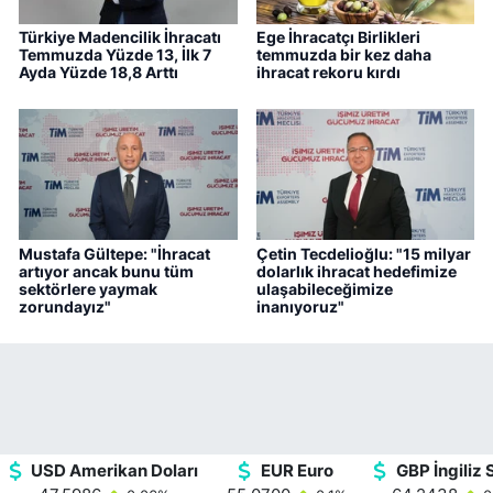
Türkiye Madencilik İhracatı
Ege İhracatçı Birlikleri
Temmuzda Yüzde 13, İlk 7
temmuzda bir kez daha
Ayda Yüzde 18,8 Arttı
ihracat rekoru kırdı
Mustafa Gültepe: "İhracat
Çetin Tecdelioğlu: "15 milyar
artıyor ancak bunu tüm
dolarlık ihracat hedefimize
sektörlere yaymak
ulaşabileceğimize
zorundayız"
inanıyoruz"
USD Amerikan Doları
EUR Euro
GBP İngiliz S