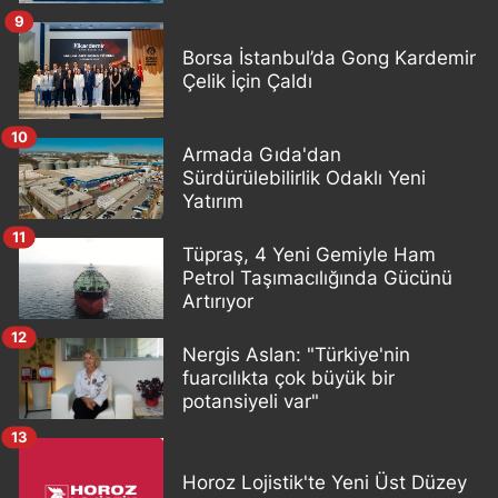
9
Borsa İstanbul’da Gong Kardemir
Çelik İçin Çaldı
10
Armada Gıda'dan
Sürdürülebilirlik Odaklı Yeni
Yatırım
11
Tüpraş, 4 Yeni Gemiyle Ham
Petrol Taşımacılığında Gücünü
Artırıyor
12
Nergis Aslan: "Türkiye'nin
fuarcılıkta çok büyük bir
potansiyeli var"
13
Horoz Lojistik'te Yeni Üst Düzey