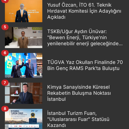
Yusuf Özcan, İTO 61. Teknik
Hırdavat Komitesi İçin Adaylığını
Açıkladı
5
TSKB/Uğur Aydın Ünüvar:
"Bewen Enerji, Türkiye'nin
yenilenebilir enerji geleceğinde
önemli bir oyuncu olacak"
6
TÜGVA Yaz Okulları Finalinde 70
Bin Genç RAMS Park’ta Buluştu
7
Kimya Sanayisinde Küresel
Rekabetin Buluşma Noktası
İstanbul
8
İstanbul Turizm Fuarı,
"Uluslararası Fuar" Statüsü
Kazandı