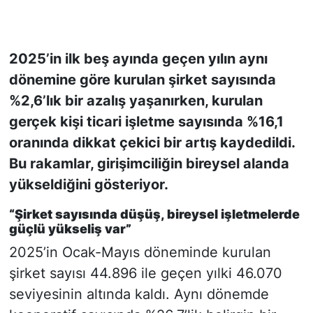
KONGRE HABERLERİ
2025’in ilk beş ayında geçen yılın aynı
KONGRE TAKVİMİ
dönemine göre kurulan şirket sayısında
%2,6’lık bir azalış yaşanırken, kurulan
RÖPORTAJLAR
gerçek kişi ticari işletme sayısında %16,1
BİYOGRAFİLER
oranında dikkat çekici bir artış kaydedildi.
Bu rakamlar, girişimciliğin bireysel alanda
yükseldiğini gösteriyor.
“Şirket sayısında düşüş, bireysel işletmelerde
güçlü yükseliş var”
2025’in Ocak-Mayıs döneminde kurulan
şirket sayısı 44.896 ile geçen yılki 46.070
seviyesinin altında kaldı. Aynı dönemde