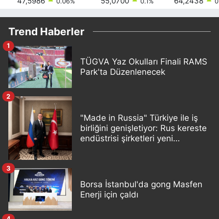
47,5986
55,0700
64,2438
0.06
%
0.1
%
0
Trend Haberler
1
TÜGVA Yaz Okulları Finali RAMS
Park'ta Düzenlenecek
2
"Made in Russia" Türkiye ile iş
birliğini genişletiyor: Rus kereste
endüstrisi şirketleri yeni
ortaklıklar geliştiriyor
3
Borsa İstanbul'da gong Masfen
Enerji için çaldı
4