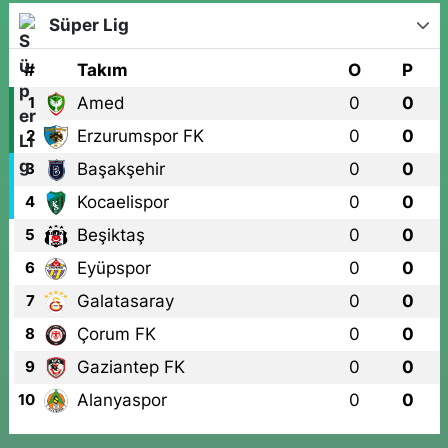
Süper Lig
#
Takım
O
P
Amed
0
0
1
Erzurumspor FK
0
0
2
Başakşehir
0
0
3
Kocaelispor
0
0
4
Beşiktaş
0
0
5
Eyüpspor
0
0
6
Galatasaray
0
0
7
Çorum FK
0
0
8
Gaziantep FK
0
0
9
Alanyaspor
0
0
10