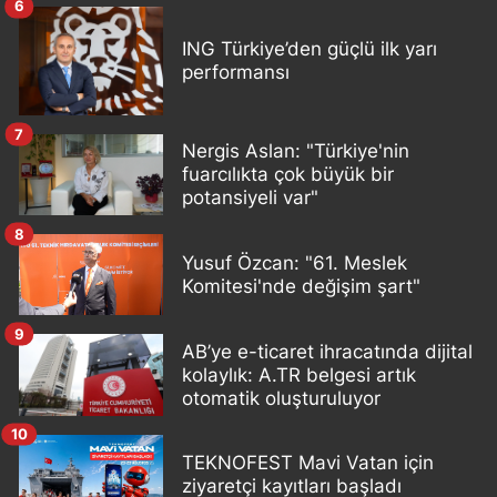
6
ING Türkiye’den güçlü ilk yarı
performansı
7
Nergis Aslan: "Türkiye'nin
fuarcılıkta çok büyük bir
potansiyeli var"
8
Yusuf Özcan: "61. Meslek
Komitesi'nde değişim şart"
9
AB’ye e-ticaret ihracatında dijital
kolaylık: A.TR belgesi artık
otomatik oluşturuluyor
10
TEKNOFEST Mavi Vatan için
ziyaretçi kayıtları başladı