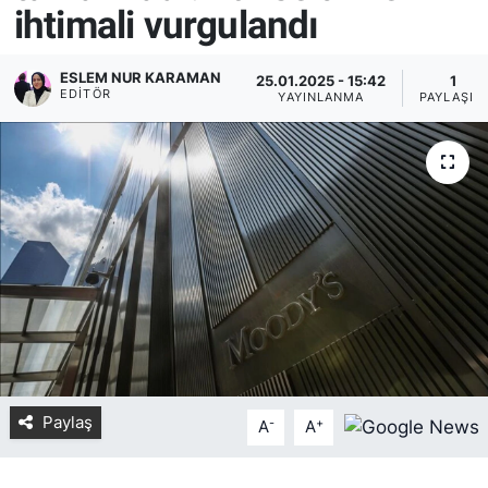
ihtimali vurgulandı
Yurt Dışı Fuarlar
KÜLTÜR SANAT
ESLEM NUR KARAMAN
25.01.2025 - 15:42
1
Teknoloji
ŞİRKET HABERLERİ
EDITÖR
YAYINLANMA
PAYLAŞIM
Spor
SAVUNMA SANAYİ
FUAR HABERLERİ
FUAR TAKVİMİ
Amerika Fuarları
FUAR RAPORU
Paylaş
-
+
FESTİVAL HABERLERİ
A
A
FESTİVAL TAKVİMİ