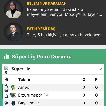
ESLEM NUR KARAMAN
Ekonomi yönetimindeki istikrar
meyvelerini veriyor: Moody’s Türkiye’nin
kredi notunu yükseltti!
FATIH YEŞİLDAŞ
THY, 5 bin kişiyi işe almaya hazırlanıyor
Süper Lig Puan Durumu
Süper Lig
#
Takım
O
P
Amed
0
0
1
Erzurumspor FK
0
0
2
Başakşehir
0
0
3