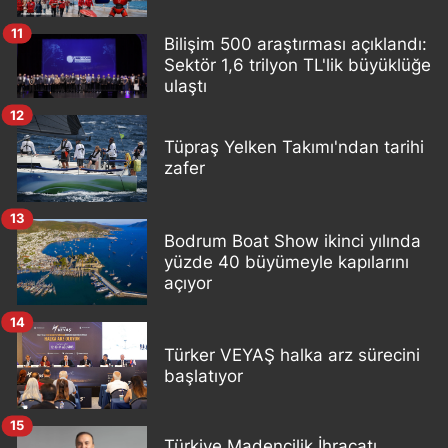
11
Bilişim 500 araştırması açıklandı:
Sektör 1,6 trilyon TL'lik büyüklüğe
ulaştı
12
Tüpraş Yelken Takımı'ndan tarihi
zafer
13
Bodrum Boat Show ikinci yılında
yüzde 40 büyümeyle kapılarını
açıyor
14
Türker VEYAŞ halka arz sürecini
başlatıyor
15
Türkiye Madencilik İhracatı