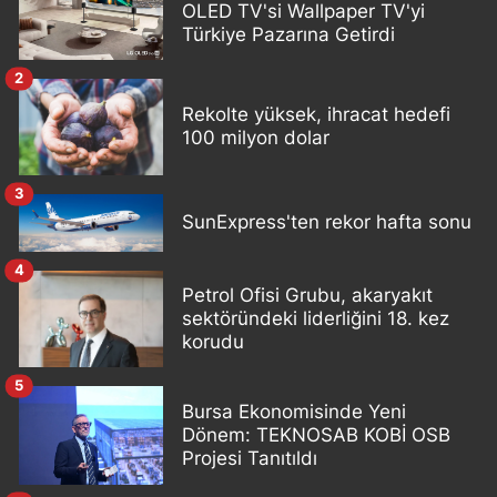
OLED TV'si Wallpaper TV'yi
Türkiye Pazarına Getirdi
2
Rekolte yüksek, ihracat hedefi
100 milyon dolar
3
SunExpress'ten rekor hafta sonu
4
Petrol Ofisi Grubu, akaryakıt
sektöründeki liderliğini 18. kez
korudu
5
Bursa Ekonomisinde Yeni
Dönem: TEKNOSAB KOBİ OSB
Projesi Tanıtıldı