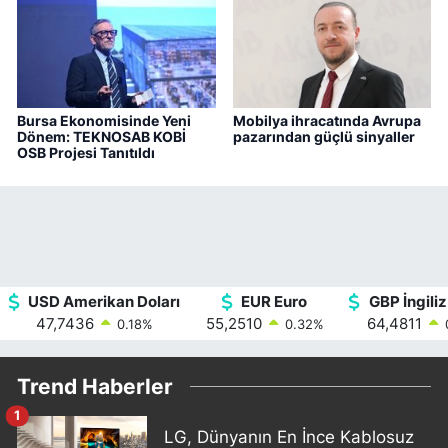
Bursa Ekonomisinde Yeni
Mobilya ihracatında Avrupa
Dönem: TEKNOSAB KOBİ
pazarından güçlü sinyaller
OSB Projesi Tanıtıldı
USD Amerikan Doları
EUR Euro
GBP İngiliz
47,7436
55,2510
64,4811
0.18
%
0.32
%
Trend Haberler
1
LG, Dünyanın En İnce Kablosuz