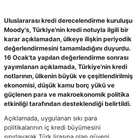
KONGRE HABERLERİ
Uluslararası kredi derecelendirme kuruluşu
Moody's, Türkiye'nin kredi notuyla ilgili bir
KONGRE TAKVİMİ
karar açıklamadan, ülkeye ilişkin periyodik
RÖPORTAJLAR
değerlendirmesini tamamladığını duyurdu.
16 Ocak'ta yapılan değerlendirme sonrası
BİYOGRAFİLER
yayımlanan açıklamada, Türkiye'nin kredi
notlarının, ülkenin büyük ve çeşitlendirilmiş
ekonomisi, düşük kamu borç yükü ve
güçlenen para ve makroekonomik politika
etkinliği tarafından desteklendiği belirtildi.
Açıklamada, uygulanan sıkı para
politikalarının iç kredi büyümesini
sınırlayarak Türk lirasına olan güveni