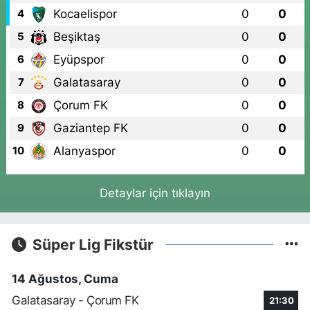
Kocaelispor
0
0
4
Beşiktaş
0
0
5
Eyüpspor
0
0
6
Galatasaray
0
0
7
Çorum FK
0
0
8
Gaziantep FK
0
0
9
Alanyaspor
0
0
10
Detaylar için tıklayın
Süper Lig Fikstür
14 Ağustos, Cuma
Galatasaray - Çorum FK
21:30