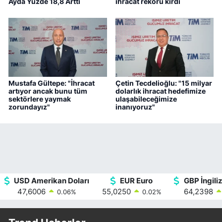
Ayda Yüzde 18,8 Arttı
ihracat rekoru kırdı
Mustafa Gültepe: "İhracat
Çetin Tecdelioğlu: "15 milyar
artıyor ancak bunu tüm
dolarlık ihracat hedefimize
sektörlere yaymak
ulaşabileceğimize
zorundayız"
inanıyoruz"
USD Amerikan Doları
EUR Euro
GBP İngiliz
47,6006
55,0250
64,2398
0.06
%
0.02
%