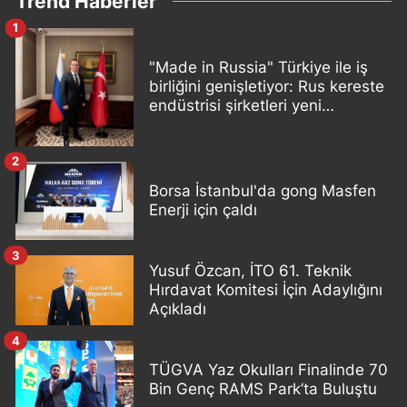
Trend Haberler
1
"Made in Russia" Türkiye ile iş
birliğini genişletiyor: Rus kereste
endüstrisi şirketleri yeni
ortaklıklar geliştiriyor
2
Borsa İstanbul'da gong Masfen
Enerji için çaldı
3
Yusuf Özcan, İTO 61. Teknik
Hırdavat Komitesi İçin Adaylığını
Açıkladı
4
TÜGVA Yaz Okulları Finalinde 70
Bin Genç RAMS Park’ta Buluştu