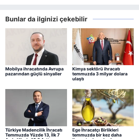
Bunlar da ilginizi çekebilir
Mobilya ihracatında Avrupa
Kimya sektörü ihracatı
pazarından güçlü sinyaller
temmuzda 3 milyar dolara
ulaştı
Türkiye Madencilik İhracatı
Ege İhracatçı Birlikleri
Temmuzda Yüzde 13, İlk 7
temmuzda bir kez daha