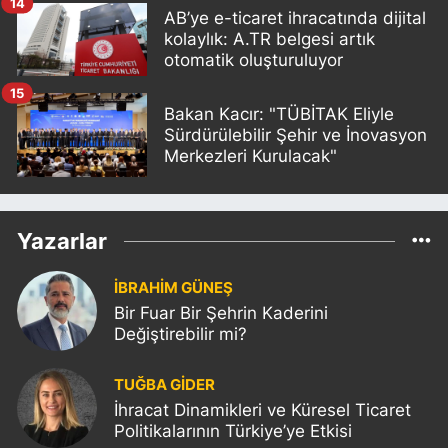
14
AB’ye e-ticaret ihracatında dijital
kolaylık: A.TR belgesi artık
otomatik oluşturuluyor
15
Bakan Kacır: "TÜBİTAK Eliyle
Sürdürülebilir Şehir ve İnovasyon
Merkezleri Kurulacak"
Yazarlar
İBRAHİM GÜNEŞ
Bir Fuar Bir Şehrin Kaderini
Değiştirebilir mi?
TUĞBA GİDER
İhracat Dinamikleri ve Küresel Ticaret
Politikalarının Türkiye’ye Etkisi