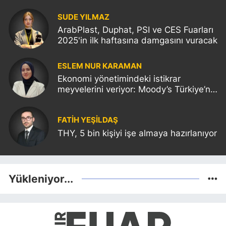
SUDE YILMAZ
ArabPlast, Duphat, PSI ve CES Fuarları
2025'in ilk haftasına damgasını vuracak
ESLEM NUR KARAMAN
Ekonomi yönetimindeki istikrar
meyvelerini veriyor: Moody’s Türkiye’nin
kredi notunu yükseltti!
FATIH YEŞİLDAŞ
THY, 5 bin kişiyi işe almaya hazırlanıyor
Yükleniyor...