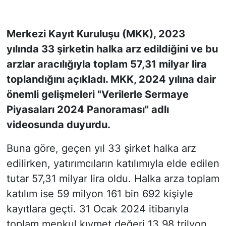
KONGRE HABERLERİ
Merkezi Kayıt Kuruluşu (MKK), 2023
yılında 33 şirketin halka arz edildiğini ve bu
KONGRE TAKVİMİ
arzlar aracılığıyla toplam 57,31 milyar lira
RÖPORTAJLAR
toplandığını açıkladı. MKK, 2024 yılına dair
önemli gelişmeleri "Verilerle Sermaye
BİYOGRAFİLER
Piyasaları 2024 Panoraması" adlı
videosunda duyurdu.
Buna göre, geçen yıl 33 şirket halka arz
edilirken, yatırımcıların katılımıyla elde edilen
tutar 57,31 milyar lira oldu. Halka arza toplam
katılım ise 59 milyon 161 bin 692 kişiyle
kayıtlara geçti. 31 Ocak 2024 itibarıyla
toplam menkul kıymet değeri 13,98 trilyon