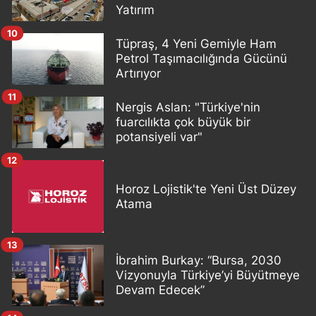
Yatırım
10
Tüpraş, 4 Yeni Gemiyle Ham
Petrol Taşımacılığında Gücünü
Artırıyor
11
Nergis Aslan: "Türkiye'nin
fuarcılıkta çok büyük bir
potansiyeli var"
12
Horoz Lojistik'te Yeni Üst Düzey
Atama
13
İbrahim Burkay: “Bursa, 2030
Vizyonuyla Türkiye’yi Büyütmeye
Devam Edecek”