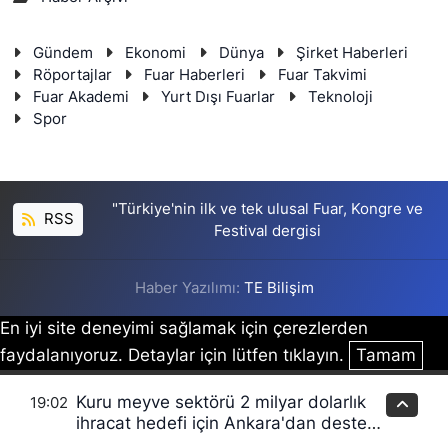
Gündem
Ekonomi
Dünya
Şirket Haberleri
Röportajlar
Fuar Haberleri
Fuar Takvimi
Fuar Akademi
Yurt Dışı Fuarlar
Teknoloji
Spor
"Türkiye'nin ilk ve tek ulusal Fuar, Kongre ve
RSS
Festival dergisi
Haber Yazılımı:
TE Bilişim
En iyi site deneyimi sağlamak için çerezlerden
faydalanıyoruz. Detaylar için lütfen tıklayın.
Tamam
Kuru meyve sektörü 2 milyar dolarlık
19:02
ihracat hedefi için Ankara'dan destek
istedi