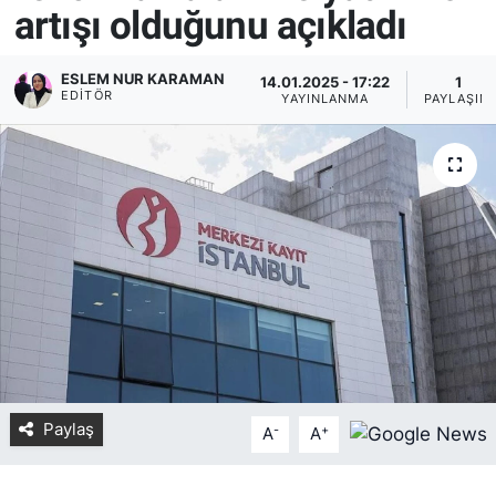
artışı olduğunu açıkladı
Yurt Dışı Fuarlar
KÜLTÜR SANAT
ESLEM NUR KARAMAN
14.01.2025 - 17:22
1
Teknoloji
ŞİRKET HABERLERİ
EDITÖR
YAYINLANMA
PAYLAŞIM
Spor
SAVUNMA SANAYİ
FUAR HABERLERİ
FUAR TAKVİMİ
Amerika Fuarları
FUAR RAPORU
Paylaş
-
+
FESTİVAL HABERLERİ
A
A
FESTİVAL TAKVİMİ