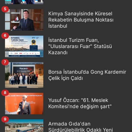
5
Kimya Sanayisinde Küresel
Rekabetin Buluşma Noktası
İstanbul
6
İstanbul Turizm Fuarı,
"Uluslararası Fuar" Statüsü
Kazandı
7
Borsa İstanbul’da Gong Kardemir
Çelik İçin Çaldı
8
Yusuf Özcan: "61. Meslek
Komitesi'nde değişim şart"
9
Armada Gıda'dan
Sürdürülebilirlik Odaklı Yeni