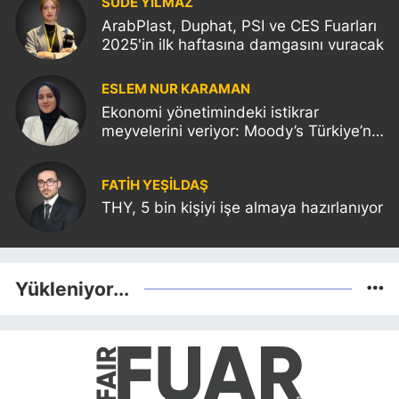
SUDE YILMAZ
ArabPlast, Duphat, PSI ve CES Fuarları
2025'in ilk haftasına damgasını vuracak
ESLEM NUR KARAMAN
Ekonomi yönetimindeki istikrar
meyvelerini veriyor: Moody’s Türkiye’nin
kredi notunu yükseltti!
FATIH YEŞİLDAŞ
THY, 5 bin kişiyi işe almaya hazırlanıyor
Yükleniyor...