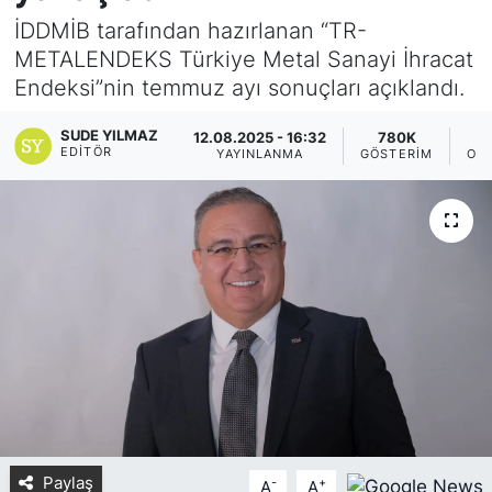
İDDMİB tarafından hazırlanan “TR-
Yurt Dışı Fuarlar
KÜLTÜR SANAT
METALENDEKS Türkiye Metal Sanayi İhracat
Endeksi”nin temmuz ayı sonuçları açıklandı.
Teknoloji
ŞİRKET HABERLERİ
SUDE YILMAZ
12.08.2025 - 16:32
780K
Spor
SAVUNMA SANAYİ
EDITÖR
YAYINLANMA
GÖSTERIM
OK
FUAR HABERLERİ
FUAR TAKVİMİ
Amerika Fuarları
FUAR RAPORU
FESTİVAL HABERLERİ
Paylaş
-
+
FESTİVAL TAKVİMİ
A
A