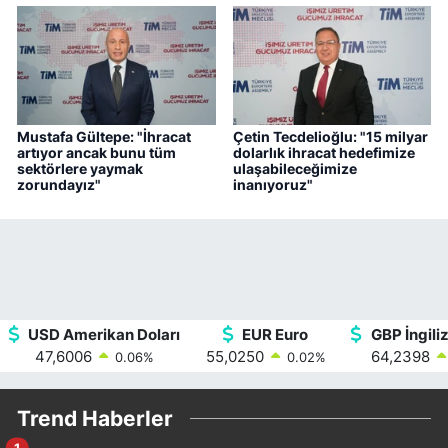
Mustafa Gültepe: "İhracat
Çetin Tecdelioğlu: "15 milyar
artıyor ancak bunu tüm
dolarlık ihracat hedefimize
sektörlere yaymak
ulaşabileceğimize
zorundayız"
inanıyoruz"
USD Amerikan Doları
EUR Euro
GBP İngiliz
47,6006
55,0250
64,2398
0.06
%
0.02
%
Trend Haberler
1