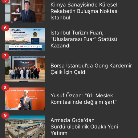
Kimya Sanayisinde Küresel
Rekabetin Buluşma Noktası
İstanbul
6
İstanbul Turizm Fuarı,
"Uluslararası Fuar" Statüsü
Kazandı
7
Borsa İstanbul’da Gong Kardemir
Çelik İçin Çaldı
8
Yusuf Özcan: "61. Meslek
Komitesi'nde değişim şart"
9
Armada Gıda'dan
Sürdürülebilirlik Odaklı Yeni
Yatırım