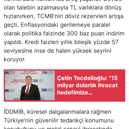
olan talebin azalmasıyla TL varlıklara dönüş
hızlanırken, TCMB’nin döviz rezervleri artışa
geçti. Enflasyondaki gerilemeye paralel
olarak politika faizinde 300 baz puan indirim
yapıldı. Kredi faizleri yıllık bileşik yüzde 57
seviyesine inse de halen yüksek seyrini
koruyor.
Çetin Tecdelioğlu: "15
milyar dolarlık ihracat
hedefimize
ulaşabileceğimize
inanıyoruz"
İDDMİB, küresel dalgalanmalara rağmen
Türkiye’nin güvenilir tedarikçi konumunu
koruduğunu ve metal sanayi ihracatında