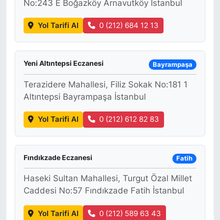
No:243 E Boğazköy Arnavutköy İstanbul
Yol Tarifi Al
0 (212) 684 12 13
Yeni Altıntepsi Eczanesi
Bayrampaşa
Terazidere Mahallesi, Filiz Sokak No:181 1
Altıntepsi Bayrampaşa İstanbul
Yol Tarifi Al
0 (212) 612 82 83
Fındıkzade Eczanesi
Fatih
Haseki Sultan Mahallesi, Turgut Özal Millet
Caddesi No:57 Fındıkzade Fatih İstanbul
Yol Tarifi Al
0 (212) 589 63 43