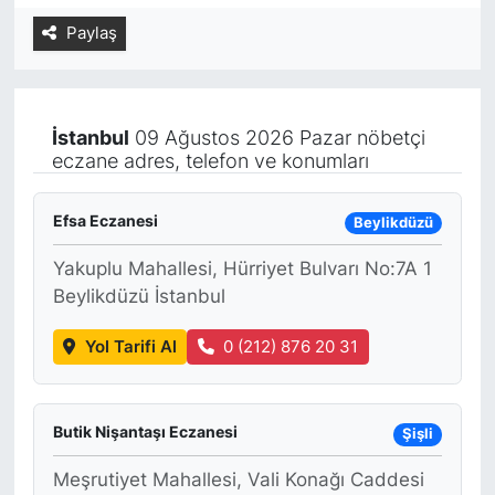
Paylaş
Yurt Dışı Fuarlar
KÜLTÜR SANAT
Teknoloji
ŞİRKET HABERLERİ
İstanbul
09 Ağustos 2026 Pazar nöbetçi
Spor
SAVUNMA SANAYİ
eczane adres, telefon ve konumları
FUAR HABERLERİ
Efsa Eczanesi
Beylikdüzü
FUAR TAKVİMİ
Yakuplu Mahallesi, Hürriyet Bulvarı No:7A 1
Beylikdüzü İstanbul
Amerika Fuarları
Yol Tarifi Al
0 (212) 876 20 31
FUAR RAPORU
Butik Nişantaşı Eczanesi
FESTİVAL HABERLERİ
Şişli
Meşrutiyet Mahallesi, Vali Konağı Caddesi
FESTİVAL TAKVİMİ