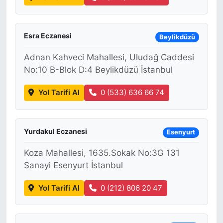
Esra Eczanesi
Beylikdüzü
Adnan Kahveci Mahallesi, Uludağ Caddesi
No:10 B-Blok D:4 Beylikdüzü İstanbul
Yol Tarifi Al
0 (533) 636 66 74
Yurdakul Eczanesi
Esenyurt
Koza Mahallesi, 1635.Sokak No:3G 131
Sanayi Esenyurt İstanbul
Yol Tarifi Al
0 (212) 806 20 47