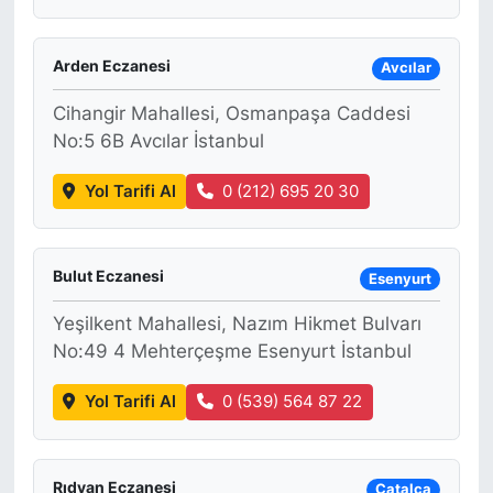
Arden Eczanesi
Avcılar
Cihangir Mahallesi, Osmanpaşa Caddesi
No:5 6B Avcılar İstanbul
Yol Tarifi Al
0 (212) 695 20 30
Bulut Eczanesi
Esenyurt
Yeşilkent Mahallesi, Nazım Hikmet Bulvarı
No:49 4 Mehterçeşme Esenyurt İstanbul
Yol Tarifi Al
0 (539) 564 87 22
Rıdvan Eczanesi
Çatalca