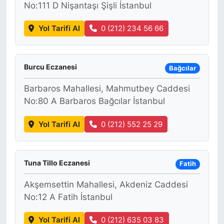
No:111 D Nişantaşı Şişli İstanbul
KONGRE HABERLERİ
Yol Tarifi Al
0 (212) 234 56 66
KONGRE TAKVİMİ
Burcu Eczanesi
Bağcılar
RÖPORTAJLAR
Barbaros Mahallesi, Mahmutbey Caddesi
BİYOGRAFİLER
No:80 A Barbaros Bağcılar İstanbul
Yol Tarifi Al
0 (212) 552 25 29
Tuna Tillo Eczanesi
Fatih
Akşemsettin Mahallesi, Akdeniz Caddesi
No:12 A Fatih İstanbul
Yol Tarifi Al
0 (212) 635 03 83