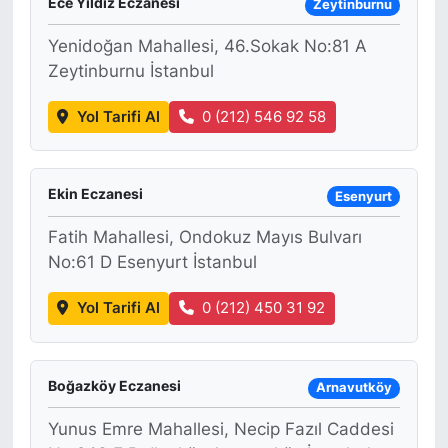
Ece Yıldız Eczanesi
Zeytinburnu
Yenidoğan Mahallesi, 46.Sokak No:81 A
Zeytinburnu İstanbul
Yol Tarifi Al
0 (212) 546 92 58
Ekin Eczanesi
Esenyurt
Fatih Mahallesi, Ondokuz Mayıs Bulvarı
No:61 D Esenyurt İstanbul
Yol Tarifi Al
0 (212) 450 31 92
Boğazköy Eczanesi
Arnavutköy
Yunus Emre Mahallesi, Necip Fazıl Caddesi