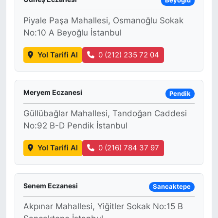
Beyoğlu
Piyale Paşa Mahallesi, Osmanoğlu Sokak
No:10 A Beyoğlu İstanbul
Yol Tarifi Al
0 (212) 235 72 04
Meryem Eczanesi
Pendik
Güllübağlar Mahallesi, Tandoğan Caddesi
No:92 B-D Pendik İstanbul
Yol Tarifi Al
0 (216) 784 37 97
Senem Eczanesi
Sancaktepe
Akpınar Mahallesi, Yiğitler Sokak No:15 B