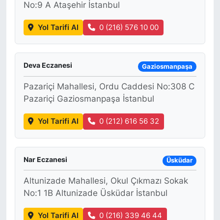
No:9 A Ataşehir İstanbul
Yol Tarifi Al
0 (216) 576 10 00
Deva Eczanesi
Gaziosmanpaşa
Pazariçi Mahallesi, Ordu Caddesi No:308 C
Pazariçi Gaziosmanpaşa İstanbul
Yol Tarifi Al
0 (212) 616 56 32
Nar Eczanesi
Üsküdar
Altunizade Mahallesi, Okul Çıkmazı Sokak
No:1 1B Altunizade Üsküdar İstanbul
Yol Tarifi Al
0 (216) 339 46 44