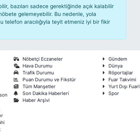
r, bazıları sadece gerektiğinde açık kalabilir
öbete gelemeyebilir. Bu nedenle, yola
lefon aracılığıyla teyit etmeniz iyi bir fikir
Nöbetçi Eczaneler
Gündem
Hava Durumu
Dünya
Trafik Durumu
Röportajlar
Puan Durumu ve Fikstür
Fuar Takvimi
Tüm Manşetler
Yurt Dışı Fuarl
Son Dakika Haberleri
Spor
 son
Haber Arşivi
k
er
ahi
k