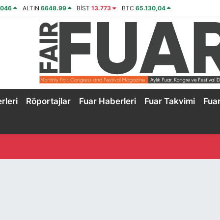
4046
ALTIN
6648.99
BİST
13.773
BTC
65.130,04
rleri
Röportajlar
Fuar Haberleri
Fuar Takvimi
Fua