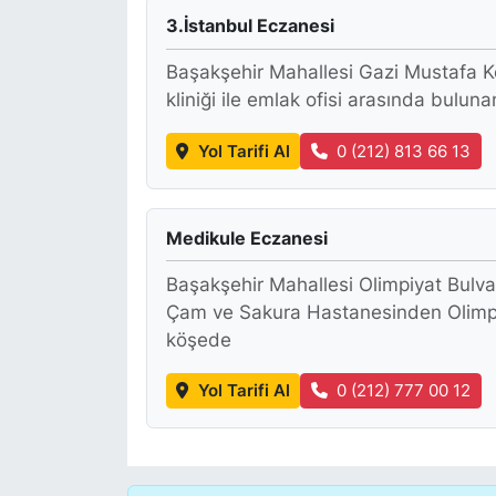
3.İstanbul Eczanesi
KONGRE HABERLERİ
Başakşehir Mahallesi Gazi Mustafa K
kliniği ile emlak ofisi arasında bulun
KONGRE TAKVİMİ
Yol Tarifi Al
0 (212) 813 66 13
RÖPORTAJLAR
BİYOGRAFİLER
Medikule Eczanesi
Başakşehir Mahallesi Olimpiyat Bulva
Çam ve Sakura Hastanesinden Olimpi
köşede
Yol Tarifi Al
0 (212) 777 00 12