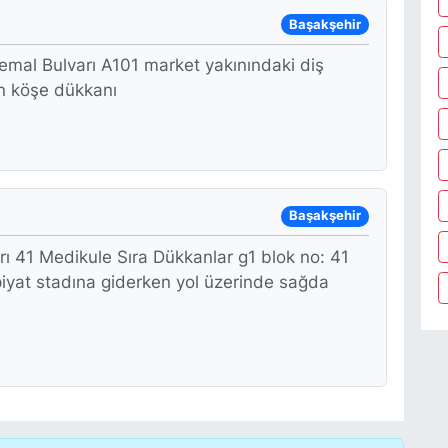
Başakşehir
emal Bulvarı A101 market yakınındaki diş
an köşe dükkanı
Başakşehir
rı 41 Medikule Sıra Dükkanlar g1 blok no: 41
yat stadına giderken yol üzerinde sağda