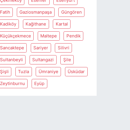
Çekmeköy
Esenler
Esenyurt
Fatih
Gaziosmanpaşa
Güngören
Kadiköy
Kağithane
Kartal
Küçükçekmece
Maltepe
Pendik
Sancaktepe
Sariyer
Silivri
Sultanbeyli
Sultangazi
Şile
Şişli
Tuzla
Ümraniye
Üsküdar
Zeytinburnu
Eyüp