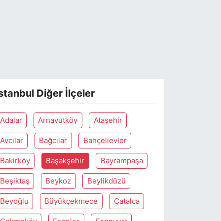
stanbul Diğer İlçeler
Adalar
Arnavutköy
Ataşehir
Avcilar
Bağcilar
Bahçelievler
Bakirköy
Başakşehir
Bayrampaşa
Beşiktaş
Beykoz
Beylikdüzü
Beyoğlu
Büyükçekmece
Çatalca