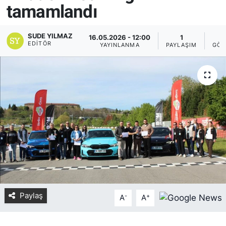
tamamlandı
Yurt Dışı Fuarlar
KÜLTÜR SANAT
SUDE YILMAZ
16.05.2026 - 12:00
1
7
Teknoloji
ŞİRKET HABERLERİ
EDITÖR
YAYINLANMA
PAYLAŞIM
GÖS
Spor
SAVUNMA SANAYİ
FUAR HABERLERİ
FUAR TAKVİMİ
Amerika Fuarları
FUAR RAPORU
Paylaş
-
+
FESTİVAL HABERLERİ
A
A
FESTİVAL TAKVİMİ