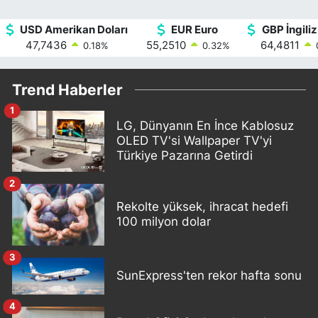
USD Amerikan Doları
EUR Euro
GBP İngiliz
47,7436
55,2510
64,4811
0.18
%
0.32
%
Trend Haberler
1
LG, Dünyanın En İnce Kablosuz
OLED TV'si Wallpaper TV'yi
Türkiye Pazarına Getirdi
2
Rekolte yüksek, ihracat hedefi
100 milyon dolar
3
SunExpress'ten rekor hafta sonu
4