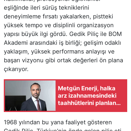
eşliğinde ileri sürüş tekniklerini
deneyimleme fırsatı yakalarken, pistteki
yüksek tempo ve disiplinli organizasyon
yapısı büyük ilgi gördü. Gedik Piliç ile BOM
Akademi arasındaki iş birliği; gelişim odaklı
yaklaşım, yüksek performans anlayışı ve
başarı vizyonu gibi ortak değerleri ön plana
çıkarıyor.
Metgün Enerji, halka
arz izahnamesindeki
taahhütlerini planlanan
takvim doğrultusunda
yerine getiriyor
1968 yılından bu yana faaliyet gösteren