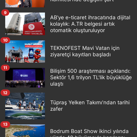
9
AB’ye e-ticaret ihracatında dijital
kolaylık: A.TR belgesi artık
otomatik oluşturuluyor
10
TEKNOFEST Mavi Vatan için
ziyaretçi kayıtları başladı
11
Bilişim 500 araştırması açıklandı:
Sektör 1,6 trilyon TL'lik büyüklüğe
ulaştı
12
Tüpraş Yelken Takımı'ndan tarihi
zafer
13
Bodrum Boat Show ikinci yılında