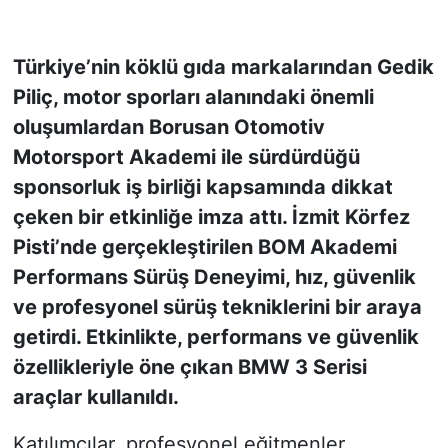
KONGRE HABERLERİ
Türkiye’nin köklü gıda markalarından Gedik
Piliç, motor sporları alanındaki önemli
KONGRE TAKVİMİ
oluşumlardan Borusan Otomotiv
RÖPORTAJLAR
Motorsport Akademi ile sürdürdüğü
sponsorluk iş birliği kapsamında dikkat
BİYOGRAFİLER
çeken bir etkinliğe imza attı. İzmit Körfez
Pisti’nde gerçekleştirilen BOM Akademi
Performans Sürüş Deneyimi, hız, güvenlik
ve profesyonel sürüş tekniklerini bir araya
getirdi. Etkinlikte, performans ve güvenlik
özellikleriyle öne çıkan BMW 3 Serisi
araçlar kullanıldı.
Katılımcılar, profesyonel eğitmenler