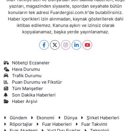
yazıları, magazinden siyasete, spordan seyahate bütün
konuların tek adresi Fuardergisi.com.tr'de bulabilirsiniz.
Haber içerikleri izin alınmadan, kaynak gösterilerek dahi
iktibas edilemez. Kanuna aykırı ve izinsiz olarak
kopyalanamaz, başka yerde yayınlanamaz.
Nöbetçi Eczaneler
Hava Durumu
Trafik Durumu
Puan Durumu ve Fikstür
Tüm Manşetler
Son Dakika Haberleri
Haber Arşivi
Gündem
Ekonomi
Dünya
Şirket Haberleri
Röportajlar
Fuar Haberleri
Fuar Takvimi
Fuar Akademi
Yurt Dışı Fuarlar
Teknoloji