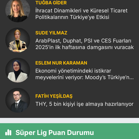
TUĞBA GİDER
İhracat Dinamikleri ve Küresel Ticaret
Politikalarının Türkiye’ye Etkisi
SUDE YILMAZ
ArabPlast, Duphat, PSI ve CES Fuarları
2025'in ilk haftasına damgasını vuracak
ESLEM NUR KARAMAN
Ekonomi yönetimindeki istikrar
meyvelerini veriyor: Moody’s Türkiye’nin
kredi notunu yükseltti!
FATIH YEŞİLDAŞ
THY, 5 bin kişiyi işe almaya hazırlanıyor
Süper Lig Puan Durumu