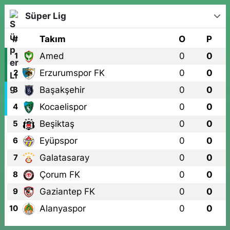
Süper Lig
#
Takım
O
P
Amed
0
0
1
Erzurumspor FK
0
0
2
Başakşehir
0
0
3
Kocaelispor
0
0
4
Beşiktaş
0
0
5
Eyüpspor
0
0
6
Galatasaray
0
0
7
Çorum FK
0
0
8
Gaziantep FK
0
0
9
Alanyaspor
0
0
10