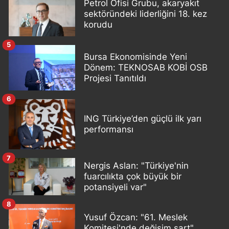
Petrol Ofisi Grubu, akaryakıt
sektöründeki liderliğini 18. kez
korudu
5
Bursa Ekonomisinde Yeni
Dönem: TEKNOSAB KOBİ OSB
Projesi Tanıtıldı
6
ING Türkiye’den güçlü ilk yarı
performansı
7
Nergis Aslan: "Türkiye'nin
fuarcılıkta çok büyük bir
potansiyeli var"
8
Yusuf Özcan: "61. Meslek
Komitesi'nde değişim şart"