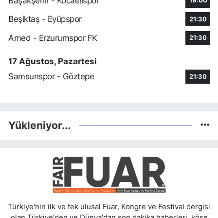
Başakşehir - Kocaelispor
19:00
Beşiktaş - Eyüpspor
21:30
Amed - Erzurumspor FK
21:30
17 Ağustos, Pazartesi
Samsunspor - Göztepe
21:30
Yükleniyor...
Türkiye'nin ilk ve tek ulusal Fuar, Kongre ve Festival dergisi
olan Türkiye'den ve Dünya'dan son dakika haberleri, köşe