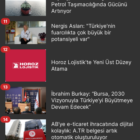
Petrol Taşımacılığında Gücünü
Artırıyor
11
Nergis Aslan: "Türkiye'nin
fuarcılıkta çok büyük bir
potansiyeli var"
12
Horoz Lojistik'te Yeni Üst Düzey
Atama
13
İbrahim Burkay: “Bursa, 2030
Vizyonuyla Türkiye’yi Büyütmeye
Devam Edecek”
14
AB’ye e-ticaret ihracatında dijital
kolaylık: A.TR belgesi artık
otomatik oluşturuluyor