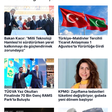
Bakan Kacır: “Milli Teknoloji
Türkiye–Maldivler Tercihli
Hamlesi’ni sürdürürken yerel
Ticaret Anlaşması 1
kalkınmayı da güçlendirmek
Ağustos'ta Yürürlüğe Girdi
zorundayız”
TÜGVA Yaz Okulları
KPMG: Zayıflama tedavileri
Finalinde 70 Bin Genç RAMS
tüketimi değiştiriyor, gıdada
Park’ta Buluştu
yeni dönem başlıyor