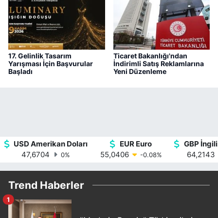
17. Gelinlik Tasarım
Ticaret Bakanlığı'ndan
Yarışması İçin Başvurular
İndirimli Satış Reklamlarına
Başladı
Yeni Düzenleme
USD Amerikan Doları
EUR Euro
GBP İngili
47,6704
55,0406
64,2143
0
%
-0.08
%
Trend Haberler
1