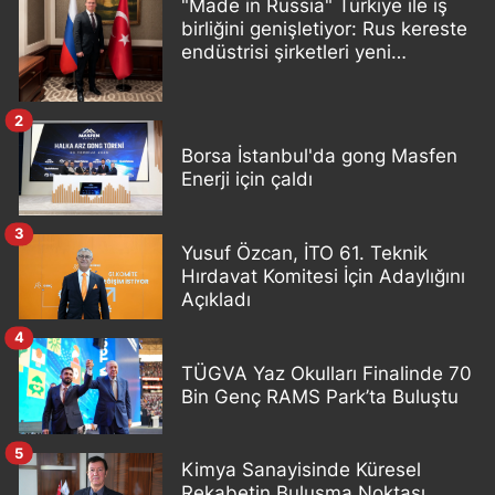
"Made in Russia" Türkiye ile iş
birliğini genişletiyor: Rus kereste
endüstrisi şirketleri yeni
ortaklıklar geliştiriyor
2
Borsa İstanbul'da gong Masfen
Enerji için çaldı
3
Yusuf Özcan, İTO 61. Teknik
Hırdavat Komitesi İçin Adaylığını
Açıkladı
4
TÜGVA Yaz Okulları Finalinde 70
Bin Genç RAMS Park’ta Buluştu
5
Kimya Sanayisinde Küresel
Rekabetin Buluşma Noktası