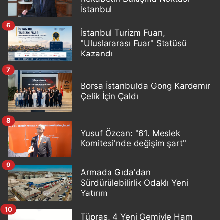
İstanbul
6
İstanbul Turizm Fuarı,
"Uluslararası Fuar" Statüsü
Kazandı
7
Borsa İstanbul’da Gong Kardemir
Çelik İçin Çaldı
8
Yusuf Özcan: "61. Meslek
Komitesi'nde değişim şart"
9
Armada Gıda'dan
Sürdürülebilirlik Odaklı Yeni
Yatırım
10
Tüpraş, 4 Yeni Gemiyle Ham