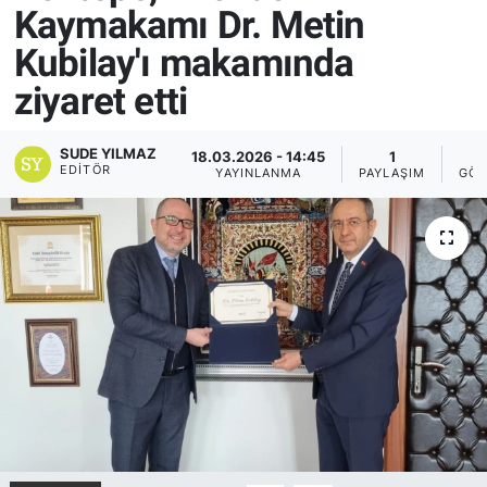
Kaymakamı Dr. Metin
Yurt Dışı Fuarlar
KÜLTÜR SANAT
Kubilay'ı makamında
ziyaret etti
Teknoloji
ŞİRKET HABERLERİ
Spor
SAVUNMA SANAYİ
SUDE YILMAZ
18.03.2026 - 14:45
1
7
EDITÖR
YAYINLANMA
PAYLAŞIM
GÖS
FUAR HABERLERİ
FUAR TAKVİMİ
Amerika Fuarları
FUAR RAPORU
FESTİVAL HABERLERİ
FESTİVAL TAKVİMİ