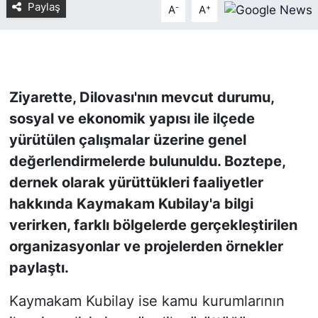
Paylaş
-
+
A
A
KONGRE HABERLERİ
KONGRE TAKVİMİ
Ziyarette, Dilovası'nın mevcut durumu,
RÖPORTAJLAR
sosyal ve ekonomik yapısı ile ilçede
yürütülen çalışmalar üzerine genel
BİYOGRAFİLER
değerlendirmelerde bulunuldu. Boztepe,
dernek olarak yürüttükleri faaliyetler
hakkında Kaymakam Kubilay'a bilgi
verirken, farklı bölgelerde gerçekleştirilen
organizasyonlar ve projelerden örnekler
paylaştı.
Kaymakam Kubilay ise kamu kurumlarının