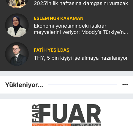
2025'in ilk haftasına damgasını vuracak
ESLEM NUR KARAMAN
Ekonomi yönetimindeki istikrar
meyvelerini veriyor: Moody’s Türkiye’nin
kredi notunu yükseltti!
FATIH YEŞİLDAŞ
THY, 5 bin kişiyi işe almaya hazırlanıyor
Yükleniyor...