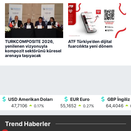
TURKCOMPOSITE 2026,
ATF Türkiye’den dijital
yenilenen vizyonuyla
fuarcılıkta yeni dönem
kompozit sektörünü küresel
arenaya taşıyacak
USD Amerikan Doları
EUR Euro
GBP İngiliz 
47,7106
55,1652
64,4046
0.17
%
0.27
%
Trend Haberler