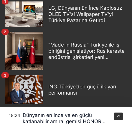
1
LG, Dünyanın En İnce Kablosuz
OLED TV'si Wallpaper TV'yi
Türkiye Pazarına Getirdi
2
"Made in Russia" Türkiye ile iş
birliğini genişletiyor: Rus kereste
endüstrisi şirketleri yeni
ortaklıklar geliştiriyor
3
ING Türkiye’den güçlü ilk yarı
performansı
4
Dünyanın en ince ve en güçlü
18:24
TÜGVA Yaz Okulları Finalinde 70
katlanabilir amiral gemisi HONOR
Bin Genç RAMS Park’ta Buluştu
Magic V6 Türkiye’de