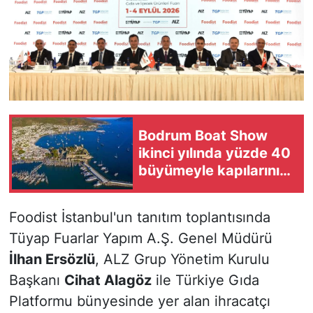
Bodrum Boat Show
ikinci yılında yüzde 40
büyümeyle kapılarını
açıyor
Foodist İstanbul'un tanıtım toplantısında
Tüyap Fuarlar Yapım A.Ş. Genel Müdürü
İlhan Ersözlü
, ALZ Grup Yönetim Kurulu
Başkanı
Cihat Alagöz
ile Türkiye Gıda
Platformu bünyesinde yer alan ihracatçı