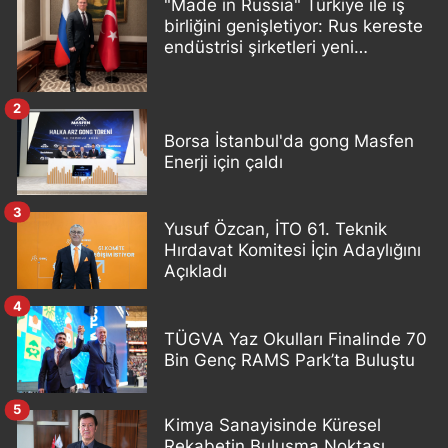
"Made in Russia" Türkiye ile iş
birliğini genişletiyor: Rus kereste
endüstrisi şirketleri yeni
ortaklıklar geliştiriyor
2
Borsa İstanbul'da gong Masfen
Enerji için çaldı
3
Yusuf Özcan, İTO 61. Teknik
Hırdavat Komitesi İçin Adaylığını
Açıkladı
4
TÜGVA Yaz Okulları Finalinde 70
Bin Genç RAMS Park’ta Buluştu
5
Kimya Sanayisinde Küresel
Rekabetin Buluşma Noktası