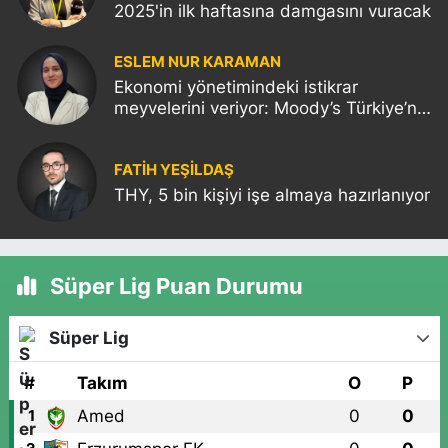
2025'in ilk haftasına damgasını vuracak
ESLEM NUR KARAMAN
Ekonomi yönetimindeki istikrar
meyvelerini veriyor: Moody’s Türkiye’nin
kredi notunu yükseltti!
FATIH YEŞİLDAŞ
THY, 5 bin kişiyi işe almaya hazırlanıyor
Süper Lig Puan Durumu
Süper Lig
#
Takım
O
P
Amed
0
0
1