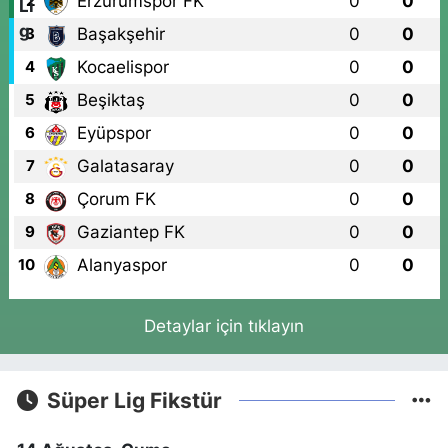
Erzurumspor FK
0
0
2
Başakşehir
0
0
3
Kocaelispor
0
0
4
Beşiktaş
0
0
5
Eyüpspor
0
0
6
Galatasaray
0
0
7
Çorum FK
0
0
8
Gaziantep FK
0
0
9
Alanyaspor
0
0
10
Detaylar için tıklayın
Süper Lig Fikstür