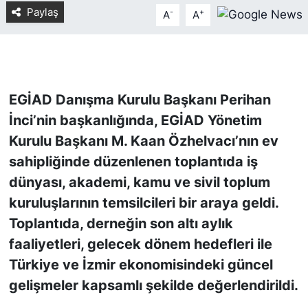
Paylaş
-
+
A
A
KONGRE HABERLERİ
KONGRE TAKVİMİ
EGİAD Danışma Kurulu Başkanı Perihan
RÖPORTAJLAR
İnci’nin başkanlığında, EGİAD Yönetim
BİYOGRAFİLER
Kurulu Başkanı M. Kaan Özhelvacı’nın ev
sahipliğinde düzenlenen toplantıda iş
dünyası, akademi, kamu ve sivil toplum
kuruluşlarının temsilcileri bir araya geldi.
Toplantıda, derneğin son altı aylık
faaliyetleri, gelecek dönem hedefleri ile
Türkiye ve İzmir ekonomisindeki güncel
gelişmeler kapsamlı şekilde değerlendirildi.