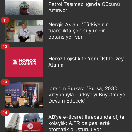
Petrol Taşımacılığında Gücünü
Artırıyor
11
Nergis Aslan: "Türkiye'nin
fuarcılıkta çok büyük bir
potansiyeli var"
12
Horoz Lojistik'te Yeni Üst Düzey
Atama
13
İbrahim Burkay: “Bursa, 2030
Vizyonuyla Türkiye’yi Büyütmeye
Devam Edecek”
14
AB’ye e-ticaret ihracatında dijital
kolaylık: A.TR belgesi artık
otomatik oluşturuluyor