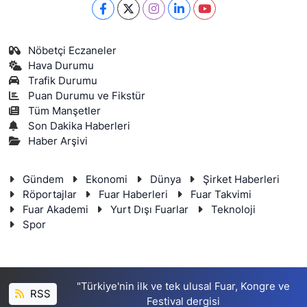
Nöbetçi Eczaneler
Hava Durumu
Trafik Durumu
Puan Durumu ve Fikstür
Tüm Manşetler
Son Dakika Haberleri
Haber Arşivi
Gündem
Ekonomi
Dünya
Şirket Haberleri
Röportajlar
Fuar Haberleri
Fuar Takvimi
Fuar Akademi
Yurt Dışı Fuarlar
Teknoloji
Spor
"Türkiye'nin ilk ve tek ulusal Fuar, Kongre ve
RSS
Festival dergisi