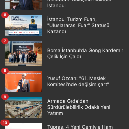
İstanbul
6
İstanbul Turizm Fuarı,
"Uluslararası Fuar" Statüsü
Kazandı
7
Borsa İstanbul’da Gong Kardemir
Çelik İçin Çaldı
8
Yusuf Özcan: "61. Meslek
Komitesi'nde değişim şart"
9
Armada Gıda'dan
Sürdürülebilirlik Odaklı Yeni
Yatırım
10
Tüpraş, 4 Yeni Gemiyle Ham