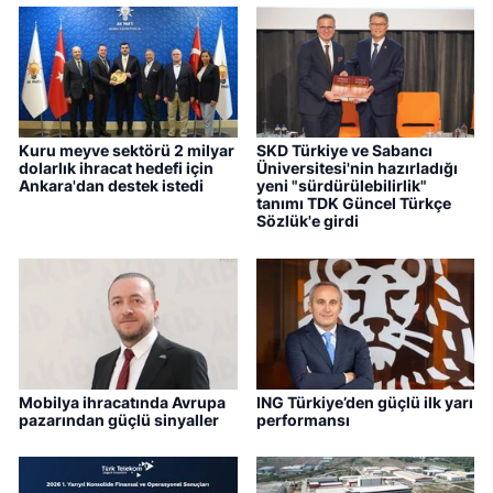
Kuru meyve sektörü 2 milyar
SKD Türkiye ve Sabancı
dolarlık ihracat hedefi için
Üniversitesi'nin hazırladığı
Ankara'dan destek istedi
yeni "sürdürülebilirlik"
tanımı TDK Güncel Türkçe
Sözlük'e girdi
Mobilya ihracatında Avrupa
ING Türkiye’den güçlü ilk yarı
pazarından güçlü sinyaller
performansı