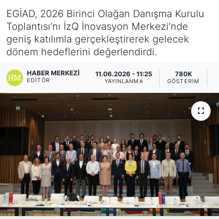
EGİAD, 2026 Birinci Olağan Danışma Kurulu
Yurt Dışı Fuarlar
KÜLTÜR SANAT
Toplantısı’nı İzQ İnovasyon Merkezi’nde
geniş katılımla gerçekleştirerek gelecek
Teknoloji
ŞİRKET HABERLERİ
dönem hedeflerini değerlendirdi.
Spor
SAVUNMA SANAYİ
HABER MERKEZI
11.06.2026 - 11:25
780K
EDITÖR
YAYINLANMA
GÖSTERIM
O
FUAR HABERLERİ
FUAR TAKVİMİ
Amerika Fuarları
FUAR RAPORU
FESTİVAL HABERLERİ
FESTİVAL TAKVİMİ