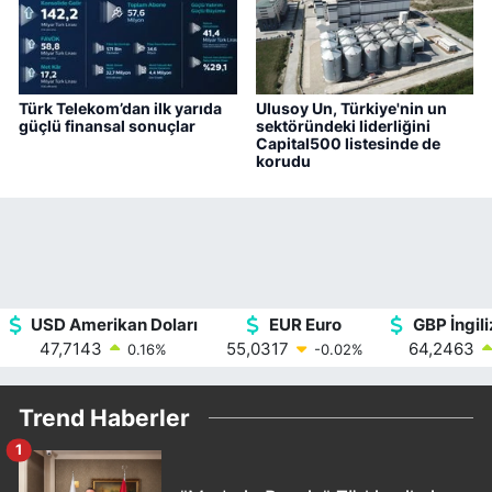
Türk Telekom’dan ilk yarıda
Ulusoy Un, Türkiye'nin un
güçlü finansal sonuçlar
sektöründeki liderliğini
Capital500 listesinde de
korudu
USD Amerikan Doları
EUR Euro
GBP İngili
47,7143
55,0317
64,2463
0.16
%
-0.02
%
Trend Haberler
1