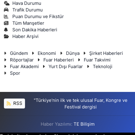
Hava Durumu
Trafik Durumu
Puan Durumu ve Fikstür
Tüm Manşetler
Son Dakika Haberleri
Haber Arşivi
Gündem
Ekonomi
Dünya
Şirket Haberleri
Röportajlar
Fuar Haberleri
Fuar Takvimi
Fuar Akademi
Yurt Dışı Fuarlar
Teknoloji
Spor
"Türkiye'nin ilk ve tek ulusal Fuar, Kongre ve
RSS
Festival dergisi
Haber Yazılımı:
TE Bilişim