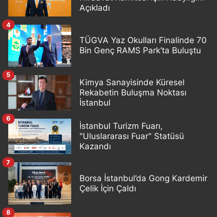
Açıkladı
4
TÜGVA Yaz Okulları Finalinde 70
Bin Genç RAMS Park’ta Buluştu
5
Kimya Sanayisinde Küresel
Rekabetin Buluşma Noktası
İstanbul
6
İstanbul Turizm Fuarı,
"Uluslararası Fuar" Statüsü
Kazandı
7
Borsa İstanbul’da Gong Kardemir
Çelik İçin Çaldı
8