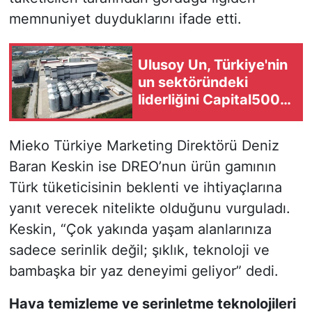
memnuniyet duyduklarını ifade etti.
Ulusoy Un, Türkiye'nin
un sektöründeki
liderliğini Capital500
listesinde de korudu
Mieko Türkiye Marketing Direktörü Deniz
Baran Keskin ise DREO’nun ürün gamının
Türk tüketicisinin beklenti ve ihtiyaçlarına
yanıt verecek nitelikte olduğunu vurguladı.
Keskin, “Çok yakında yaşam alanlarınıza
sadece serinlik değil; şıklık, teknoloji ve
bambaşka bir yaz deneyimi geliyor” dedi.
Hava temizleme ve serinletme teknolojileri