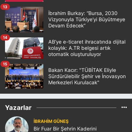
13
İbrahim Burkay: “Bursa, 2030
Vizyonuyla Türkiye’yi Büyütmeye
Devam Edecek”
14
AB’ye e-ticaret ihracatında dijital
kolaylık: A.TR belgesi artık
otomatik oluşturuluyor
15
Bakan Kacır: "TÜBİTAK Eliyle
Sürdürülebilir Şehir ve İnovasyon
Merkezleri Kurulacak"
Yazarlar
İBRAHİM GÜNEŞ
Bir Fuar Bir Şehrin Kaderini