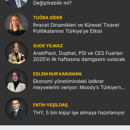
Değiştirebilir mi?
TUĞBA GİDER
İhracat Dinamikleri ve Küresel Ticaret
Politikalarının Türkiye’ye Etkisi
SUDE YILMAZ
ArabPlast, Duphat, PSI ve CES Fuarları
2025'in ilk haftasına damgasını vuracak
ESLEM NUR KARAMAN
Ekonomi yönetimindeki istikrar
meyvelerini veriyor: Moody’s Türkiye’nin
kredi notunu yükseltti!
FATIH YEŞİLDAŞ
THY, 5 bin kişiyi işe almaya hazırlanıyor