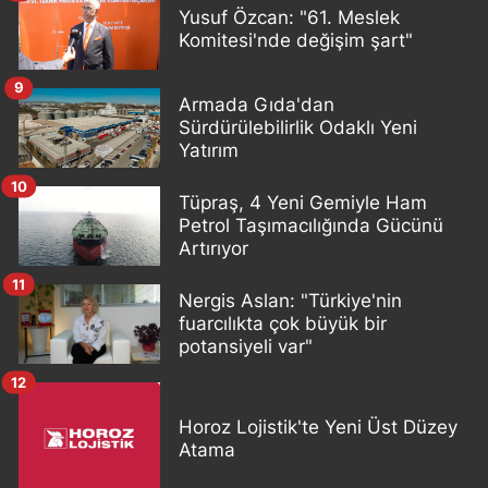
Yusuf Özcan: "61. Meslek
Komitesi'nde değişim şart"
9
Armada Gıda'dan
Sürdürülebilirlik Odaklı Yeni
Yatırım
10
Tüpraş, 4 Yeni Gemiyle Ham
Petrol Taşımacılığında Gücünü
Artırıyor
11
Nergis Aslan: "Türkiye'nin
fuarcılıkta çok büyük bir
potansiyeli var"
12
Horoz Lojistik'te Yeni Üst Düzey
Atama