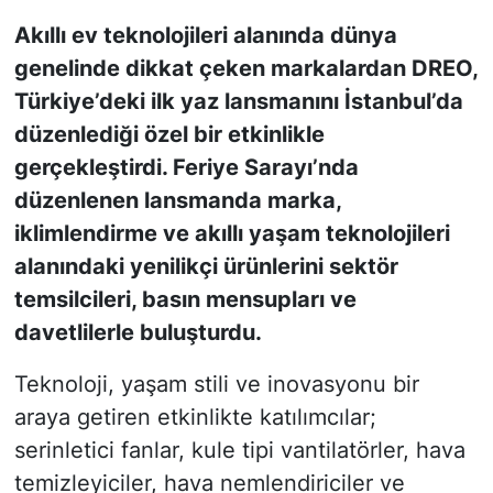
Akıllı ev teknolojileri alanında dünya
KONGRE HABERLERİ
genelinde dikkat çeken markalardan DREO,
Türkiye’deki ilk yaz lansmanını İstanbul’da
KONGRE TAKVİMİ
düzenlediği özel bir etkinlikle
RÖPORTAJLAR
gerçekleştirdi. Feriye Sarayı’nda
düzenlenen lansmanda marka,
BİYOGRAFİLER
iklimlendirme ve akıllı yaşam teknolojileri
alanındaki yenilikçi ürünlerini sektör
temsilcileri, basın mensupları ve
davetlilerle buluşturdu.
Teknoloji, yaşam stili ve inovasyonu bir
araya getiren etkinlikte katılımcılar;
serinletici fanlar, kule tipi vantilatörler, hava
temizleyiciler, hava nemlendiriciler ve