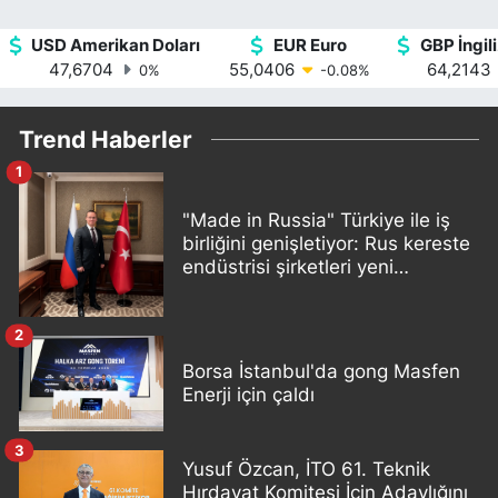
USD Amerikan Doları
EUR Euro
GBP İngili
47,6704
55,0406
64,2143
0
%
-0.08
%
Trend Haberler
1
"Made in Russia" Türkiye ile iş
birliğini genişletiyor: Rus kereste
endüstrisi şirketleri yeni
ortaklıklar geliştiriyor
2
Borsa İstanbul'da gong Masfen
Enerji için çaldı
3
Yusuf Özcan, İTO 61. Teknik
Hırdavat Komitesi İçin Adaylığını