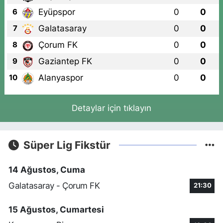
Eyüpspor
0
0
6
Galatasaray
0
0
7
Çorum FK
0
0
8
Gaziantep FK
0
0
9
Alanyaspor
0
0
10
Detaylar için tıklayın
Süper Lig Fikstür
14 Ağustos, Cuma
Galatasaray - Çorum FK
21:30
15 Ağustos, Cumartesi