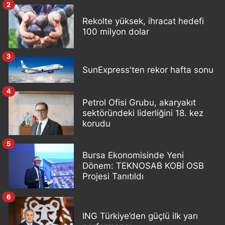
2
Rekolte yüksek, ihracat hedefi
100 milyon dolar
3
SunExpress'ten rekor hafta sonu
4
Petrol Ofisi Grubu, akaryakıt
sektöründeki liderliğini 18. kez
korudu
5
Bursa Ekonomisinde Yeni
Dönem: TEKNOSAB KOBİ OSB
Projesi Tanıtıldı
6
ING Türkiye’den güçlü ilk yarı