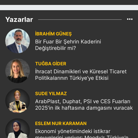
Yazarlar
İBRAHİM GÜNEŞ
Bir Fuar Bir Şehrin Kaderini
Değiştirebilir mi?
TUĞBA GİDER
İhracat Dinamikleri ve Küresel Ticaret
Politikalarının Türkiye’ye Etkisi
SUDE YILMAZ
ArabPlast, Duphat, PSI ve CES Fuarları
2025'in ilk haftasına damgasını vuracak
ESLEM NUR KARAMAN
Ekonomi yönetimindeki istikrar
meyvelerini veriyor: Moody’s Türkiye’nin