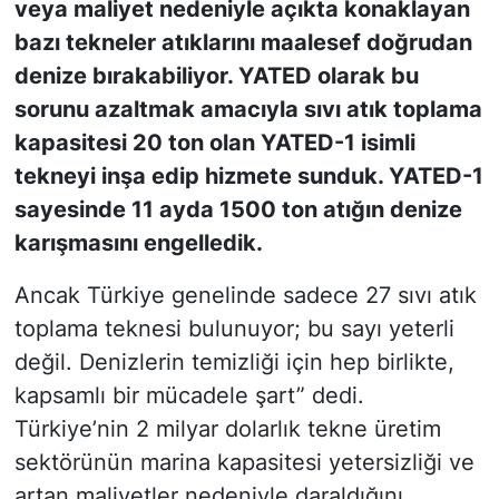
veya maliyet nedeniyle açıkta konaklayan
bazı tekneler atıklarını maalesef doğrudan
KONGRE HABERLERİ
denize bırakabiliyor. YATED olarak bu
sorunu azaltmak amacıyla sıvı atık toplama
KONGRE TAKVİMİ
kapasitesi 20 ton olan YATED-1 isimli
RÖPORTAJLAR
tekneyi inşa edip hizmete sunduk. YATED-1
sayesinde 11 ayda 1500 ton atığın denize
BİYOGRAFİLER
karışmasını engelledik.
Ancak Türkiye genelinde sadece 27 sıvı atık
toplama teknesi bulunuyor; bu sayı yeterli
değil. Denizlerin temizliği için hep birlikte,
kapsamlı bir mücadele şart” dedi.
Türkiye’nin 2 milyar dolarlık tekne üretim
sektörünün marina kapasitesi yetersizliği ve
artan maliyetler nedeniyle daraldığını