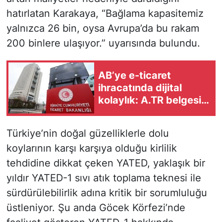
hatırlatan Karakaya, “Bağlama kapasitemiz
yalnızca 26 bin, oysa Avrupa’da bu rakam
200 binlere ulaşıyor.” uyarısında bulundu.
AB’ye e-ticaret
ihracatında dijital
kolaylık: A.TR belgesi
artık otomatik
oluşturuluyor
Türkiye’nin doğal güzelliklerle dolu
koylarının karşı karşıya olduğu kirlilik
tehdidine dikkat çeken YATED, yaklaşık bir
yıldır YATED-1 sıvı atık toplama teknesi ile
sürdürülebilirlik adına kritik bir sorumluluğu
üstleniyor. Şu anda Göcek Körfezi’nde