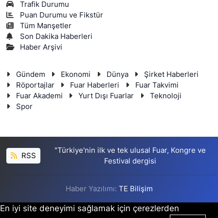
Trafik Durumu
Puan Durumu ve Fikstür
Tüm Manşetler
Son Dakika Haberleri
Haber Arşivi
Gündem
Ekonomi
Dünya
Şirket Haberleri
Röportajlar
Fuar Haberleri
Fuar Takvimi
Fuar Akademi
Yurt Dışı Fuarlar
Teknoloji
Spor
"Türkiye'nin ilk ve tek ulusal Fuar, Kongre ve
RSS
Festival dergisi
Haber Yazılımı:
TE Bilişim
En iyi site deneyimi sağlamak için çerezlerden