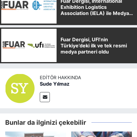
Fuar Dergisi, International
Exhibition Logistics
Association (IELA) ile Medya
Partnerliği Anlaşması İmzaladı
Fuar Dergisi, UFI’nin
Türkiye’deki ilk ve tek resmi
medya partneri oldu
EDITÖR HAKKINDA
Sude Yılmaz
Bunlar da ilginizi çekebilir