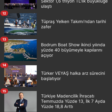
Sektör 1,6 trilyon TL'lik büyüklüğe
ulaştı
12
Tüpraş Yelken Takımı'ndan tarihi
zafer
13
Bodrum Boat Show ikinci yılında
yüzde 40 büyümeyle kapılarını
açıyor
14
Türker VEYAŞ halka arz sürecini
başlatıyor
15
Türkiye Madencilik İhracatı
Temmuzda Yüzde 13, İlk 7 Ayda
Yüzde 18,8 Arttı