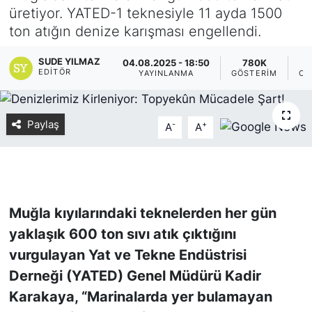
üretiyor. YATED-1 teknesiyle 11 ayda 1500
Yurt Dışı Fuarlar
KÜLTÜR SANAT
ton atığın denize karışması engellendi.
Teknoloji
ŞİRKET HABERLERİ
SUDE YILMAZ
04.08.2025 - 18:50
780K
EDITÖR
YAYINLANMA
GÖSTERIM
OK
Spor
SAVUNMA SANAYİ
Paylaş
-
+
A
A
FUAR HABERLERİ
FUAR TAKVİMİ
Amerika Fuarları
Muğla kıyılarındaki teknelerden her gün
yaklaşık 600 ton sıvı atık çıktığını
FUAR RAPORU
vurgulayan Yat ve Tekne Endüstrisi
FESTİVAL HABERLERİ
Derneği (YATED) Genel Müdürü Kadir
Karakaya, “Marinalarda yer bulamayan
FESTİVAL TAKVİMİ