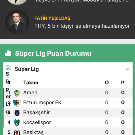
kredi notunu yükseltti!
FATIH YEŞİLDAŞ
THY, 5 bin kişiyi işe almaya hazırlanıyor
Süper Lig Puan Durumu
Süper Lig
#
Takım
O
P
Amed
0
0
1
Erzurumspor FK
0
0
2
Başakşehir
0
0
3
Kocaelispor
0
0
4
Beşiktaş
0
0
5