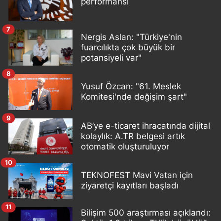
performansı
7
Nergis Aslan: "Türkiye'nin
fuarcılıkta çok büyük bir
potansiyeli var"
8
Yusuf Özcan: "61. Meslek
Komitesi'nde değişim şart"
9
AB’ye e-ticaret ihracatında dijital
kolaylık: A.TR belgesi artık
otomatik oluşturuluyor
10
TEKNOFEST Mavi Vatan için
ziyaretçi kayıtları başladı
11
Bilişim 500 araştırması açıklandı: