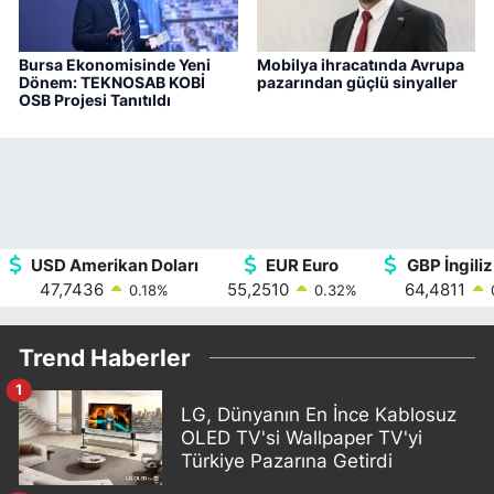
Bursa Ekonomisinde Yeni
Mobilya ihracatında Avrupa
Dönem: TEKNOSAB KOBİ
pazarından güçlü sinyaller
OSB Projesi Tanıtıldı
USD Amerikan Doları
EUR Euro
GBP İngiliz
47,7436
55,2510
64,4811
0.18
%
0.32
%
Trend Haberler
1
LG, Dünyanın En İnce Kablosuz
OLED TV'si Wallpaper TV'yi
Türkiye Pazarına Getirdi