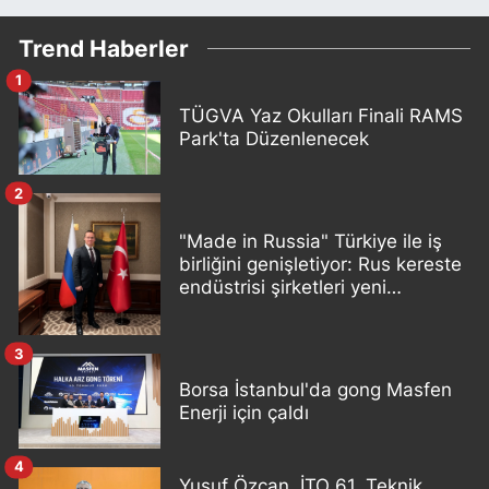
Trend Haberler
1
TÜGVA Yaz Okulları Finali RAMS
Park'ta Düzenlenecek
2
"Made in Russia" Türkiye ile iş
birliğini genişletiyor: Rus kereste
endüstrisi şirketleri yeni
ortaklıklar geliştiriyor
3
Borsa İstanbul'da gong Masfen
Enerji için çaldı
4
Yusuf Özcan, İTO 61. Teknik