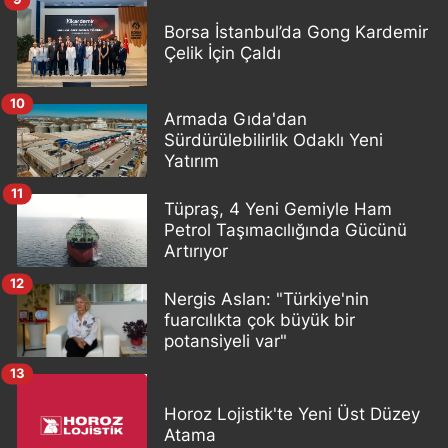
Borsa İstanbul’da Gong Kardemir
Çelik İçin Çaldı
10
Armada Gıda'dan
Sürdürülebilirlik Odaklı Yeni
Yatırım
11
Tüpraş, 4 Yeni Gemiyle Ham
Petrol Taşımacılığında Gücünü
Artırıyor
12
Nergis Aslan: "Türkiye'nin
fuarcılıkta çok büyük bir
potansiyeli var"
13
Horoz Lojistik'te Yeni Üst Düzey
Atama