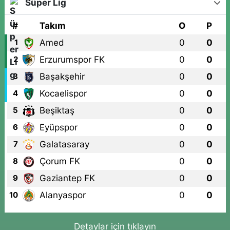
Süper Lig
#
Takım
O
P
Amed
0
0
1
Erzurumspor FK
0
0
2
Başakşehir
0
0
3
Kocaelispor
0
0
4
Beşiktaş
0
0
5
Eyüpspor
0
0
6
Galatasaray
0
0
7
Çorum FK
0
0
8
Gaziantep FK
0
0
9
Alanyaspor
0
0
10
Detaylar için tıklayın