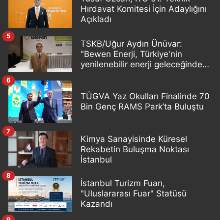
Hırdavat Komitesi İçin Adaylığını
Açıkladı
5
TSKB/Uğur Aydın Ünüvar:
"Bewen Enerji, Türkiye'nin
yenilenebilir enerji geleceğinde
önemli bir oyuncu olacak"
6
TÜGVA Yaz Okulları Finalinde 70
Bin Genç RAMS Park’ta Buluştu
7
Kimya Sanayisinde Küresel
Rekabetin Buluşma Noktası
İstanbul
8
İstanbul Turizm Fuarı,
"Uluslararası Fuar" Statüsü
Kazandı
9