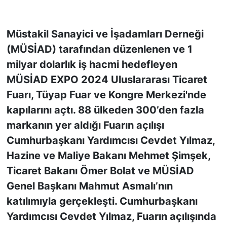
KONGRE HABERLERİ
Müstakil Sanayici ve İşadamları Derneği
(MÜSİAD) tarafından düzenlenen ve 1
KONGRE TAKVİMİ
milyar dolarlık iş hacmi hedefleyen
RÖPORTAJLAR
MÜSİAD EXPO 2024 Uluslararası Ticaret
Fuarı, Tüyap Fuar ve Kongre Merkezi'nde
BİYOGRAFİLER
kapılarını açtı. 88 ülkeden 300’den fazla
markanın yer aldığı Fuarın açılışı
Cumhurbaşkanı Yardımcısı Cevdet Yılmaz,
Hazine ve Maliye Bakanı Mehmet Şimşek,
Ticaret Bakanı Ömer Bolat ve MÜSİAD
Genel Başkanı Mahmut Asmalı’nın
katılımıyla gerçekleşti. Cumhurbaşkanı
Yardımcısı Cevdet Yılmaz, Fuarın açılışında