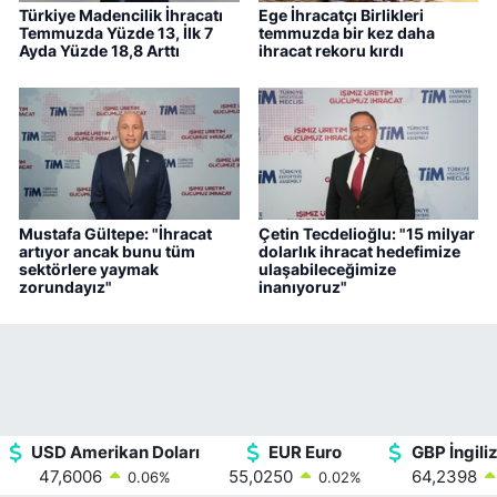
Türkiye Madencilik İhracatı
Ege İhracatçı Birlikleri
Temmuzda Yüzde 13, İlk 7
temmuzda bir kez daha
Ayda Yüzde 18,8 Arttı
ihracat rekoru kırdı
Mustafa Gültepe: "İhracat
Çetin Tecdelioğlu: "15 milyar
artıyor ancak bunu tüm
dolarlık ihracat hedefimize
sektörlere yaymak
ulaşabileceğimize
zorundayız"
inanıyoruz"
USD Amerikan Doları
EUR Euro
GBP İngiliz
47,6006
55,0250
64,2398
0.06
%
0.02
%