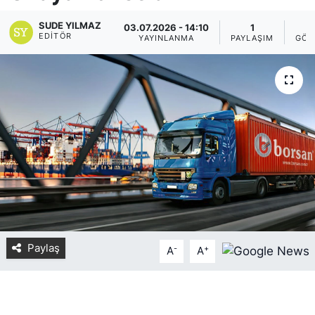
Yurt Dışı Fuarlar
KÜLTÜR SANAT
SUDE YILMAZ
03.07.2026 - 14:10
1
EDITÖR
YAYINLANMA
PAYLAŞIM
GÖS
Teknoloji
ŞİRKET HABERLERİ
Spor
SAVUNMA SANAYİ
FUAR HABERLERİ
FUAR TAKVİMİ
Amerika Fuarları
FUAR RAPORU
Paylaş
-
+
A
A
FESTİVAL HABERLERİ
FESTİVAL TAKVİMİ