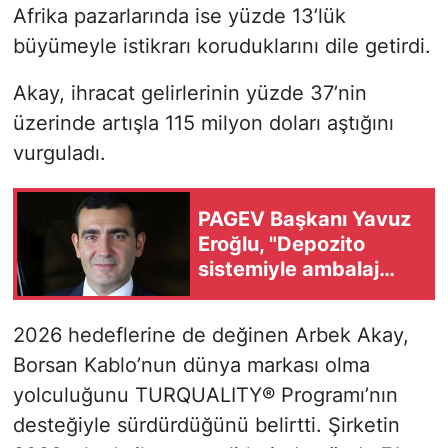
Afrika pazarlarında ise yüzde 13’lük
büyümeyle istikrarı koruduklarını dile getirdi.
Akay, ihracat gelirlerinin yüzde 37’nin
üzerinde artışla 115 milyon doları aştığını
vurguladı.
PAGEV Başkanı Yavuz
Eroğlu, "Depozito
sistemiyle ambalaj
atıklarında yeni dönem
başladı"
2026 hedeflerine de değinen Arbek Akay,
Borsan Kablo’nun dünya markası olma
yolculuğunu TURQUALITY® Programı’nın
desteğiyle sürdürdüğünü belirtti. Şirketin