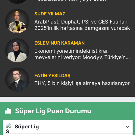
SUDE YILMAZ
ArabPlast, Duphat, PSI ve CES Fuarları
2025'in ilk haftasına damgasını vuracak
ESLEM NUR KARAMAN
Ekonomi yönetimindeki istikrar
meyvelerini veriyor: Moody’s Türkiye’nin
kredi notunu yükseltti!
FATIH YEŞİLDAŞ
THY, 5 bin kişiyi işe almaya hazırlanıyor
Süper Lig Puan Durumu
Süper Lig