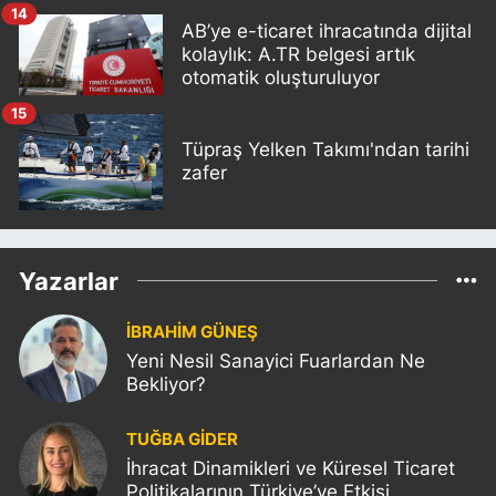
14
AB’ye e-ticaret ihracatında dijital
kolaylık: A.TR belgesi artık
otomatik oluşturuluyor
15
Tüpraş Yelken Takımı'ndan tarihi
zafer
Yazarlar
İBRAHİM GÜNEŞ
Yeni Nesil Sanayici Fuarlardan Ne
Bekliyor?
TUĞBA GİDER
İhracat Dinamikleri ve Küresel Ticaret
Politikalarının Türkiye’ye Etkisi