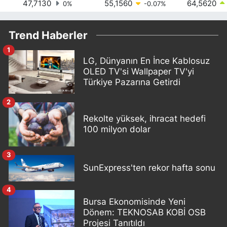
47,7130
55,1560
64,5620
0
%
-0.07
%
Trend Haberler
1
LG, Dünyanın En İnce Kablosuz
OLED TV'si Wallpaper TV'yi
Türkiye Pazarına Getirdi
2
Rekolte yüksek, ihracat hedefi
100 milyon dolar
3
SunExpress'ten rekor hafta sonu
4
Bursa Ekonomisinde Yeni
Dönem: TEKNOSAB KOBİ OSB
Projesi Tanıtıldı