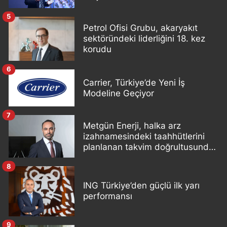
5
Petrol Ofisi Grubu, akaryakıt
sektöründeki liderliğini 18. kez
korudu
6
Carrier, Türkiye’de Yeni İş
Modeline Geçiyor
7
Metgün Enerji, halka arz
izahnamesindeki taahhütlerini
planlanan takvim doğrultusunda
yerine getiriyor
8
ING Türkiye’den güçlü ilk yarı
performansı
9