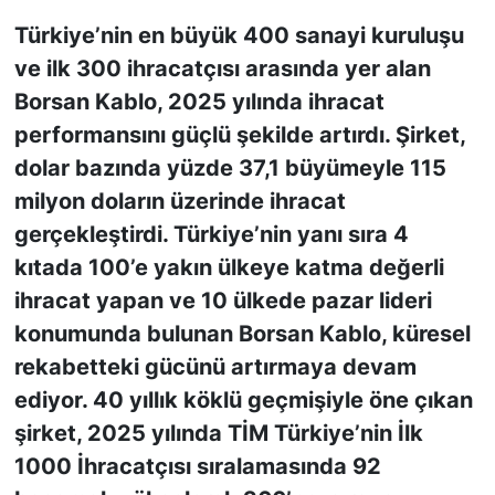
Türkiye’nin en büyük 400 sanayi kuruluşu
KONGRE HABERLERİ
ve ilk 300 ihracatçısı arasında yer alan
Borsan Kablo, 2025 yılında ihracat
KONGRE TAKVİMİ
performansını güçlü şekilde artırdı. Şirket,
RÖPORTAJLAR
dolar bazında yüzde 37,1 büyümeyle 115
milyon doların üzerinde ihracat
BİYOGRAFİLER
gerçekleştirdi. Türkiye’nin yanı sıra 4
kıtada 100’e yakın ülkeye katma değerli
ihracat yapan ve 10 ülkede pazar lideri
konumunda bulunan Borsan Kablo, küresel
rekabetteki gücünü artırmaya devam
ediyor. 40 yıllık köklü geçmişiyle öne çıkan
şirket, 2025 yılında TİM Türkiye’nin İlk
1000 İhracatçısı sıralamasında 92