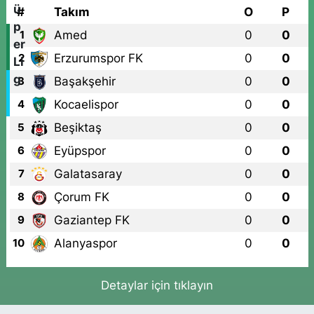
#
Takım
O
P
Amed
0
0
1
Erzurumspor FK
0
0
2
Başakşehir
0
0
3
Kocaelispor
0
0
4
Beşiktaş
0
0
5
Eyüpspor
0
0
6
Galatasaray
0
0
7
Çorum FK
0
0
8
Gaziantep FK
0
0
9
Alanyaspor
0
0
10
Detaylar için tıklayın