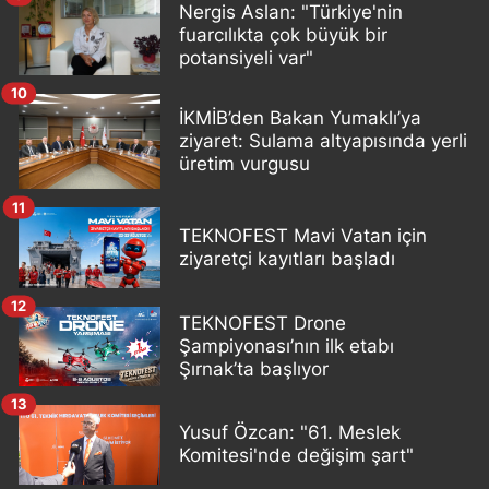
Nergis Aslan: "Türkiye'nin
fuarcılıkta çok büyük bir
potansiyeli var"
10
İKMİB’den Bakan Yumaklı’ya
ziyaret: Sulama altyapısında yerli
üretim vurgusu
11
TEKNOFEST Mavi Vatan için
ziyaretçi kayıtları başladı
12
TEKNOFEST Drone
Şampiyonası’nın ilk etabı
Şırnak’ta başlıyor
13
Yusuf Özcan: "61. Meslek
Komitesi'nde değişim şart"