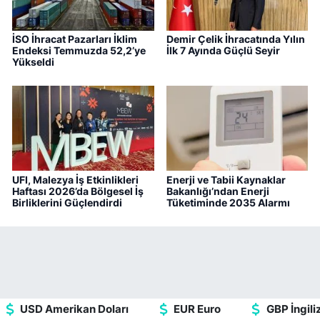
İSO İhracat Pazarları İklim
Demir Çelik İhracatında Yılın
Endeksi Temmuzda 52,2’ye
İlk 7 Ayında Güçlü Seyir
Yükseldi
UFI, Malezya İş Etkinlikleri
Enerji ve Tabii Kaynaklar
Haftası 2026’da Bölgesel İş
Bakanlığı’ndan Enerji
Birliklerini Güçlendirdi
Tüketiminde 2035 Alarmı
USD Amerikan Doları
EUR Euro
GBP İngiliz