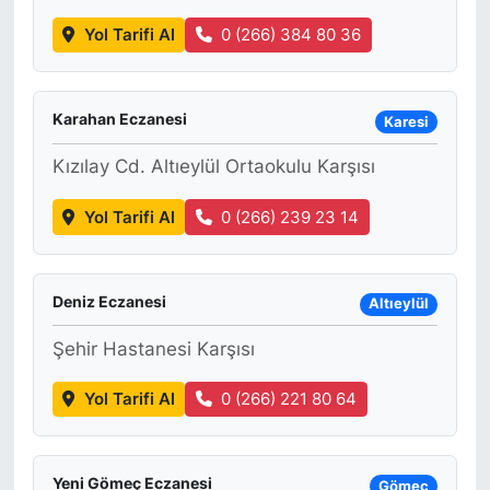
Yol Tarifi Al
0 (266) 384 80 36
KONGRE HABERLERİ
KONGRE TAKVİMİ
Karahan Eczanesi
Karesi
RÖPORTAJLAR
Kızılay Cd. Altıeylül Ortaokulu Karşısı
Yol Tarifi Al
0 (266) 239 23 14
BİYOGRAFİLER
Deniz Eczanesi
Altıeylül
Şehir Hastanesi Karşısı
Yol Tarifi Al
0 (266) 221 80 64
Yeni Gömeç Eczanesi
Gömeç