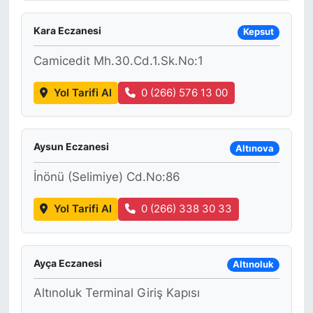
Kara Eczanesi
Kepsut
Camicedit Mh.30.Cd.1.Sk.No:1
Yol Tarifi Al
0 (266) 576 13 00
Aysun Eczanesi
Altınova
İnönü (Selimiye) Cd.No:86
Yol Tarifi Al
0 (266) 338 30 33
Ayça Eczanesi
Altınoluk
Altınoluk Terminal Giriş Kapısı