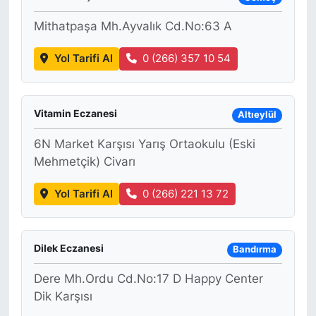
Mithatpaşa Mh.Ayvalık Cd.No:63 A
Yol Tarifi Al
0 (266) 357 10 54
Vitamin Eczanesi
Altıeylül
6N Market Karşısı Yarış Ortaokulu (Eski
Mehmetçik) Civarı
Yol Tarifi Al
0 (266) 221 13 72
Dilek Eczanesi
Bandırma
Dere Mh.Ordu Cd.No:17 D Happy Center
Dik Karşısı