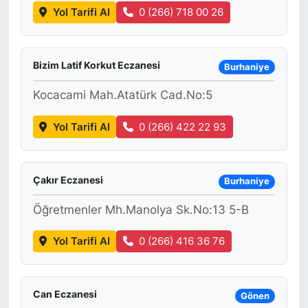
Yol Tarifi Al
0 (266) 718 00 26
Bizim Latif Korkut Eczanesi
Burhaniye
Kocacami Mah.Atatürk Cad.No:5
Yol Tarifi Al
0 (266) 422 22 93
Çakır Eczanesi
Burhaniye
Öğretmenler Mh.Manolya Sk.No:13 5-B
Yol Tarifi Al
0 (266) 416 36 76
Can Eczanesi
Gönen