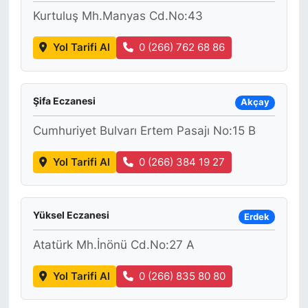
Kurtuluş Mh.Manyas Cd.No:43
Yol Tarifi Al
0 (266) 762 68 86
Şifa Eczanesi
Akçay
Cumhuriyet Bulvarı Ertem Pasajı No:15 B
Yol Tarifi Al
0 (266) 384 19 27
Yüksel Eczanesi
Erdek
Atatürk Mh.İnönü Cd.No:27 A
Yol Tarifi Al
0 (266) 835 80 80