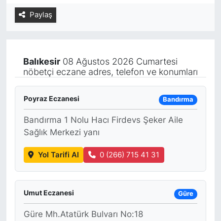
Paylaş
Yurt Dışı Fuarlar
KÜLTÜR SANAT
Teknoloji
ŞİRKET HABERLERİ
Balıkesir
08 Ağustos 2026 Cumartesi
Spor
SAVUNMA SANAYİ
nöbetçi eczane adres, telefon ve konumları
FUAR HABERLERİ
Poyraz Eczanesi
Bandırma
FUAR TAKVİMİ
Bandırma 1 Nolu Hacı Firdevs Şeker Aile
Sağlık Merkezi yanı
Amerika Fuarları
Yol Tarifi Al
0 (266) 715 41 31
FUAR RAPORU
Umut Eczanesi
FESTİVAL HABERLERİ
Güre
Güre Mh.Atatürk Bulvarı No:18
FESTİVAL TAKVİMİ