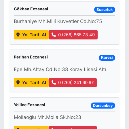
Gökhan Eczanesi
Susurluk
Burhaniye Mh.Milli Kuvvetler Cd.No:75
Yol Tarifi Al
0 (266) 865 73 49
Perihan Eczanesi
Karesi
Ege Mh.Altay Cd.No:38 Koray Lisesi Altı
Yol Tarifi Al
0 (266) 241 60 97
Yellice Eczanesi
Dursunbey
Mollaoğlu Mh.Molla Sk.No:23