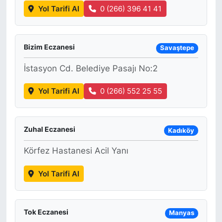
Yol Tarifi Al
0 (266) 396 41 41
Bizim Eczanesi
Savaştepe
İstasyon Cd. Belediye Pasajı No:2
Yol Tarifi Al
0 (266) 552 25 55
Zuhal Eczanesi
Kadıköy
Körfez Hastanesi Acil Yanı
Yol Tarifi Al
Tok Eczanesi
Manyas