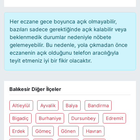
Her eczane gece boyunca açık olmayabilir,
bazıları sadece gerektiğinde açık kalabilir veya
beklenmedik durumlar nedeniyle nöbete
gelemeyebilir. Bu nedenle, yola çıkmadan önce
eczanenin açık olduğunu telefon aracılığıyla
teyit etmeniz iyi bir fikir olacaktır.
Balıkesir Diğer İlçeler
Altieylül
Ayvalik
Balya
Bandirma
Bigadiç
Burhaniye
Dursunbey
Edremit
Erdek
Gömeç
Gönen
Havran