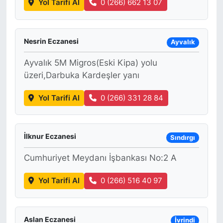
Yol Tarifi Al
0 (266) 662 13 07
Nesrin Eczanesi
Ayvalık
Ayvalık 5M Migros(Eski Kipa) yolu
üzeri,Darbuka Kardeşler yanı
Yol Tarifi Al
0 (266) 331 28 84
İlknur Eczanesi
Sındırgı
Cumhuriyet Meydanı İşbankası No:2 A
Yol Tarifi Al
0 (266) 516 40 97
Aslan Eczanesi
İvrindi