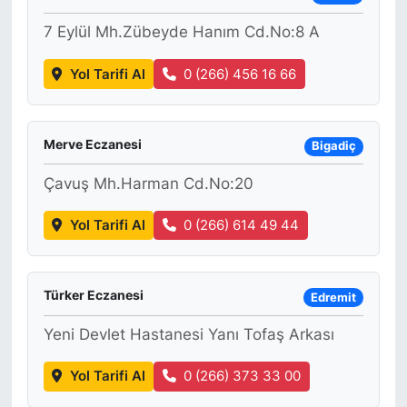
7 Eylül Mh.Zübeyde Hanım Cd.No:8 A
Yol Tarifi Al
0 (266) 456 16 66
Merve Eczanesi
Bigadiç
Çavuş Mh.Harman Cd.No:20
Yol Tarifi Al
0 (266) 614 49 44
Türker Eczanesi
Edremit
Yeni Devlet Hastanesi Yanı Tofaş Arkası
Yol Tarifi Al
0 (266) 373 33 00