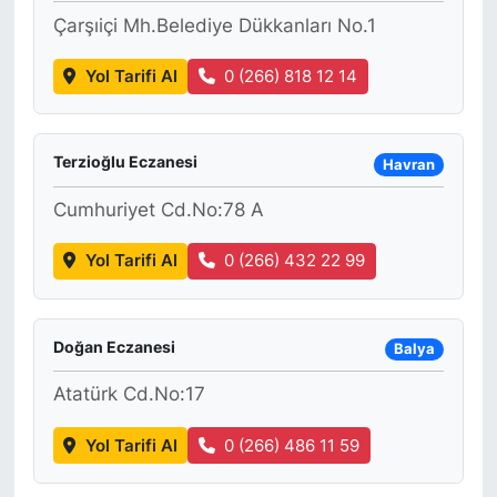
Çarşıiçi Mh.Belediye Dükkanları No.1
Yol Tarifi Al
0 (266) 818 12 14
Terzioğlu Eczanesi
Havran
Cumhuriyet Cd.No:78 A
Yol Tarifi Al
0 (266) 432 22 99
Doğan Eczanesi
Balya
Atatürk Cd.No:17
Yol Tarifi Al
0 (266) 486 11 59