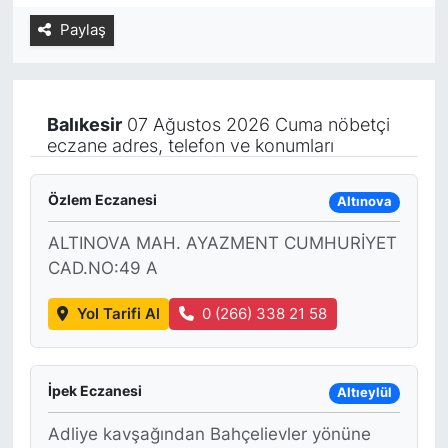
Paylaş
Yurt Dışı Fuarlar
KÜLTÜR SANAT
Teknoloji
ŞİRKET HABERLERİ
Balıkesir
07 Ağustos 2026 Cuma nöbetçi
Spor
SAVUNMA SANAYİ
eczane adres, telefon ve konumları
FUAR HABERLERİ
Özlem Eczanesi
Altınova
FUAR TAKVİMİ
ALTINOVA MAH. AYAZMENT CUMHURİYET
CAD.NO:49 A
Amerika Fuarları
Yol Tarifi Al
0 (266) 338 21 58
FUAR RAPORU
İpek Eczanesi
FESTİVAL HABERLERİ
Altıeylül
Adliye kavşağından Bahçelievler yönüne
FESTİVAL TAKVİMİ