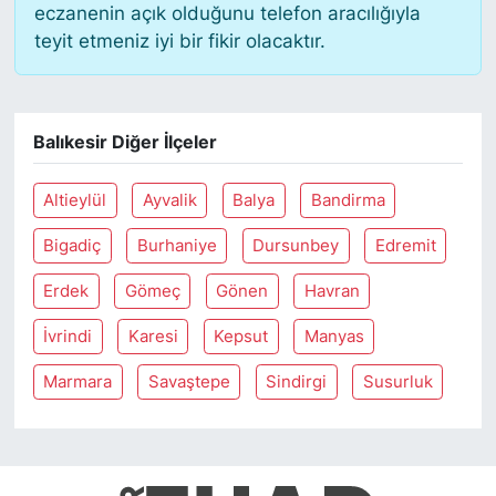
eczanenin açık olduğunu telefon aracılığıyla
teyit etmeniz iyi bir fikir olacaktır.
Balıkesir Diğer İlçeler
Altieylül
Ayvalik
Balya
Bandirma
Bigadiç
Burhaniye
Dursunbey
Edremit
Erdek
Gömeç
Gönen
Havran
İvrindi
Karesi
Kepsut
Manyas
Marmara
Savaştepe
Sindirgi
Susurluk