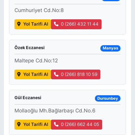
Cumhuriyet Cd.No:8
Yol Tarifi Al
0 (266) 432 11 44
Özek Eczanesi
Manyas
Maltepe Cd.No:12
Yol Tarifi Al
0 (266) 818 10 59
Gül Eczanesi
Dursunbey
Mollaoğlu Mh.Bağlarbaşı Cd.No.6
Yol Tarifi Al
0 (266) 662 44 05