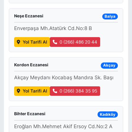
Neşe Eczanesi
Balya
Enverpaşa Mh.Atatürk Cd.No:8 B
Yol Tarifi Al
0 (266) 486 20 44
Kordon Eczanesi
Akçay
Akçay Meydanı Kocabaş Mandıra Sk. Başı
Yol Tarifi Al
0 (266) 384 35 95
Bihter Eczanesi
Kadıköy
Eroğlan Mh.Mehmet Akif Ersoy Cd.No:2 A