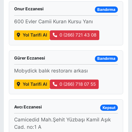
Onur Eczanesi
Bandırma
600 Evler Camii Kuran Kursu Yanı
Yol Tarifi Al
0 (266) 721 43 08
Gürer Eczanesi
Bandırma
Mobydick balık restoranı arkası
Yol Tarifi Al
0 (266) 718 07 55
Avcı Eczanesi
Kepsut
Camicedid Mah.Şehit Yüzbaşı Kamil Aşık
Cad. no:1 A