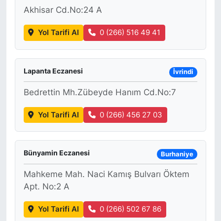
Akhisar Cd.No:24 A
Yol Tarifi Al
0 (266) 516 49 41
Lapanta Eczanesi
İvrindi
Bedrettin Mh.Zübeyde Hanım Cd.No:7
Yol Tarifi Al
0 (266) 456 27 03
Bünyamin Eczanesi
Burhaniye
Mahkeme Mah. Naci Kamış Bulvarı Öktem
Apt. No:2 A
Yol Tarifi Al
0 (266) 502 67 86