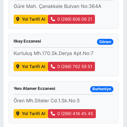
Güre Mah. Çanakkale Bulvarı No:364A
Yol Tarifi Al
0 (266) 606 09 21
Ilkay Eczanesi
Gönen
Kurtuluş Mh.170.Sk.Derya Apt.No:7
Yol Tarifi Al
0 (266) 762 59 51
Yenı Atamer Eczanesi
Burhaniye
Ören Mh.Siteler Cd.1.Sk.No:3
Yol Tarifi Al
0 (266) 416 45 45