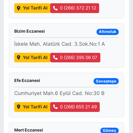
Yol Tarifi Al
0 (266) 372 21 12
Bizim Eczanesi
Altınoluk
İskele Mah. Atatürk Cad. 3.Sok.No:1 A
Yol Tarifi Al
0 (266) 395 06 07
Efe Eczanesi
Savaştepe
Cumhuriyet Mah.6 Eylül Cad. No:30 B
Yol Tarifi Al
0 (266) 655 21 49
Mert Eczanesi
Gömeç