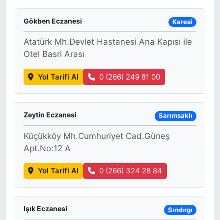
Gökben Eczanesi
Karesi
Atatürk Mh.Devlet Hastanesi Ana Kapısı ile
Otel Basri Arası
Yol Tarifi Al
0 (266) 249 81 00
Zeytin Eczanesi
Sarımsaklı
Küçükköy Mh.Cumhuriyet Cad.Güneş
Apt.No:12 A
Yol Tarifi Al
0 (266) 324 28 84
Işık Eczanesi
Sındırgı