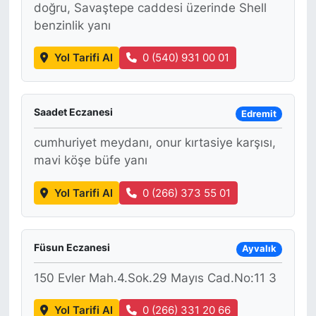
doğru, Savaştepe caddesi üzerinde Shell
benzinlik yanı
KONGRE HABERLERİ
Yol Tarifi Al
0 (540) 931 00 01
KONGRE TAKVİMİ
RÖPORTAJLAR
Saadet Eczanesi
Edremit
BİYOGRAFİLER
cumhuriyet meydanı, onur kırtasiye karşısı,
mavi köşe büfe yanı
Yol Tarifi Al
0 (266) 373 55 01
Füsun Eczanesi
Ayvalık
150 Evler Mah.4.Sok.29 Mayıs Cad.No:11 3
Yol Tarifi Al
0 (266) 331 20 66