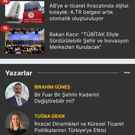
14
AB’ye e-ticaret ihracatında dijital
kolaylık: A.TR belgesi artık
otomatik oluşturuluyor
15
Bakan Kacır: "TÜBİTAK Eliyle
Sürdürülebilir Şehir ve İnovasyon
Merkezleri Kurulacak"
Yazarlar
İBRAHİM GÜNEŞ
Bir Fuar Bir Şehrin Kaderini
Değiştirebilir mi?
TUĞBA GİDER
İhracat Dinamikleri ve Küresel Ticaret
Politikalarının Türkiye’ye Etkisi