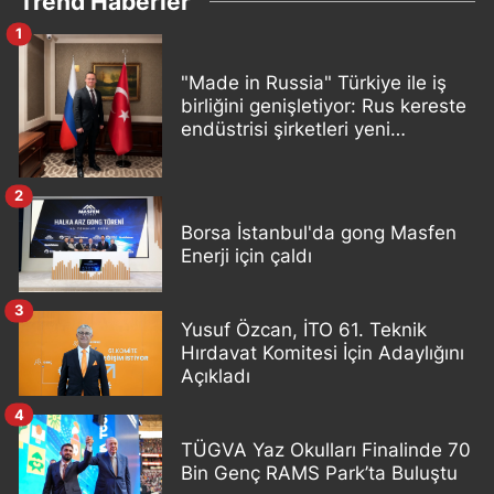
Trend Haberler
1
"Made in Russia" Türkiye ile iş
birliğini genişletiyor: Rus kereste
endüstrisi şirketleri yeni
ortaklıklar geliştiriyor
2
Borsa İstanbul'da gong Masfen
Enerji için çaldı
3
Yusuf Özcan, İTO 61. Teknik
Hırdavat Komitesi İçin Adaylığını
Açıkladı
4
TÜGVA Yaz Okulları Finalinde 70
Bin Genç RAMS Park’ta Buluştu