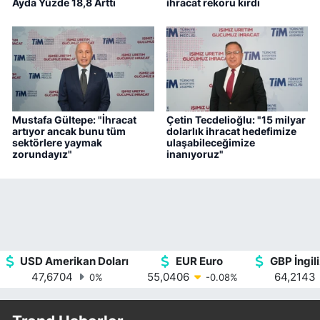
Ayda Yüzde 18,8 Arttı
ihracat rekoru kırdı
Mustafa Gültepe: "İhracat
Çetin Tecdelioğlu: "15 milyar
artıyor ancak bunu tüm
dolarlık ihracat hedefimize
sektörlere yaymak
ulaşabileceğimize
zorundayız"
inanıyoruz"
USD Amerikan Doları
EUR Euro
GBP İngili
47,6704
55,0406
64,2143
0
%
-0.08
%