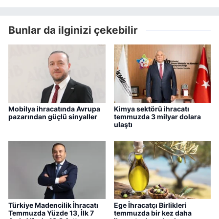
Bunlar da ilginizi çekebilir
Mobilya ihracatında Avrupa
Kimya sektörü ihracatı
pazarından güçlü sinyaller
temmuzda 3 milyar dolara
ulaştı
Türkiye Madencilik İhracatı
Ege İhracatçı Birlikleri
Temmuzda Yüzde 13, İlk 7
temmuzda bir kez daha