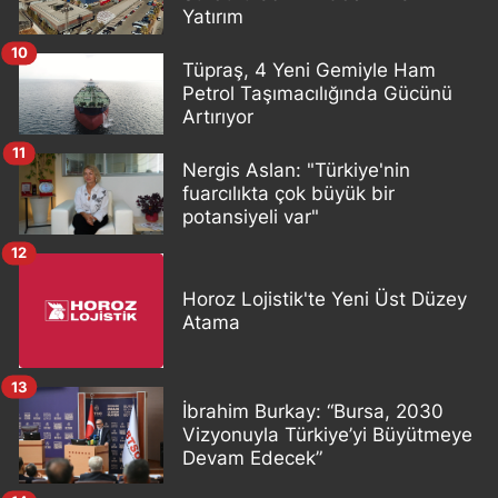
Yatırım
10
Tüpraş, 4 Yeni Gemiyle Ham
Petrol Taşımacılığında Gücünü
Artırıyor
11
Nergis Aslan: "Türkiye'nin
fuarcılıkta çok büyük bir
potansiyeli var"
12
Horoz Lojistik'te Yeni Üst Düzey
Atama
13
İbrahim Burkay: “Bursa, 2030
Vizyonuyla Türkiye’yi Büyütmeye
Devam Edecek”