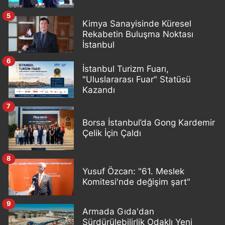
5
Kimya Sanayisinde Küresel
Rekabetin Buluşma Noktası
İstanbul
6
İstanbul Turizm Fuarı,
"Uluslararası Fuar" Statüsü
Kazandı
7
Borsa İstanbul’da Gong Kardemir
Çelik İçin Çaldı
8
Yusuf Özcan: "61. Meslek
Komitesi'nde değişim şart"
9
Armada Gıda'dan
Sürdürülebilirlik Odaklı Yeni