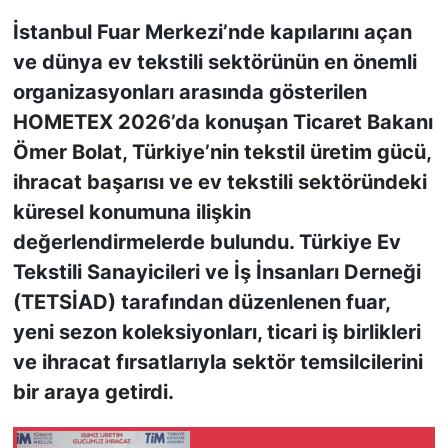
İstanbul Fuar Merkezi’nde kapılarını açan
KONGRE HABERLERİ
ve dünya ev tekstili sektörünün en önemli
organizasyonları arasında gösterilen
KONGRE TAKVİMİ
HOMETEX 2026’da konuşan Ticaret Bakanı
RÖPORTAJLAR
Ömer Bolat, Türkiye’nin tekstil üretim gücü,
ihracat başarısı ve ev tekstili sektöründeki
BİYOGRAFİLER
küresel konumuna ilişkin
değerlendirmelerde bulundu. Türkiye Ev
Tekstili Sanayicileri ve İş İnsanları Derneği
(TETSİAD) tarafından düzenlenen fuar,
yeni sezon koleksiyonları, ticari iş birlikleri
ve ihracat fırsatlarıyla sektör temsilcilerini
bir araya getirdi.