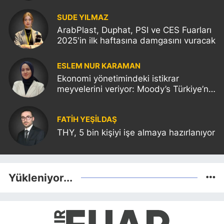
SUDE YILMAZ
ArabPlast, Duphat, PSI ve CES Fuarları
2025'in ilk haftasına damgasını vuracak
ESLEM NUR KARAMAN
Ekonomi yönetimindeki istikrar
meyvelerini veriyor: Moody’s Türkiye’nin
kredi notunu yükseltti!
FATIH YEŞİLDAŞ
THY, 5 bin kişiyi işe almaya hazırlanıyor
Yükleniyor...