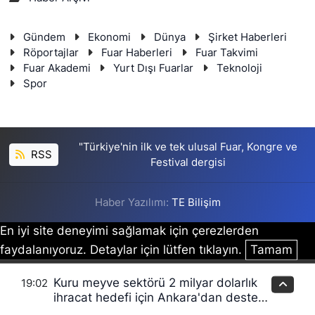
Gündem
Ekonomi
Dünya
Şirket Haberleri
Röportajlar
Fuar Haberleri
Fuar Takvimi
Fuar Akademi
Yurt Dışı Fuarlar
Teknoloji
Spor
"Türkiye'nin ilk ve tek ulusal Fuar, Kongre ve
RSS
Festival dergisi
Haber Yazılımı:
TE Bilişim
En iyi site deneyimi sağlamak için çerezlerden
faydalanıyoruz. Detaylar için lütfen tıklayın.
Tamam
Kuru meyve sektörü 2 milyar dolarlık
19:02
ihracat hedefi için Ankara'dan destek
istedi