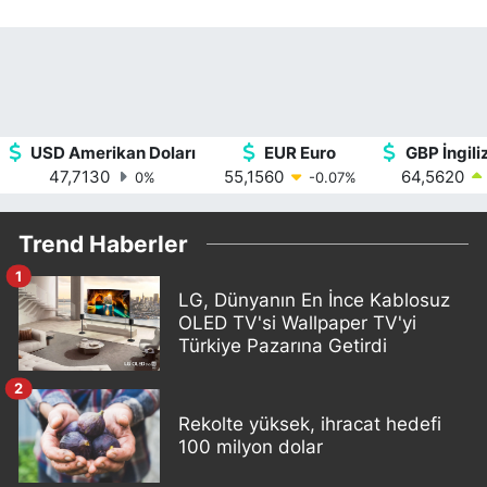
USD Amerikan Doları
EUR Euro
GBP İngiliz
47,7130
55,1560
64,5620
0
%
-0.07
%
Trend Haberler
1
LG, Dünyanın En İnce Kablosuz
OLED TV'si Wallpaper TV'yi
Türkiye Pazarına Getirdi
2
Rekolte yüksek, ihracat hedefi
100 milyon dolar