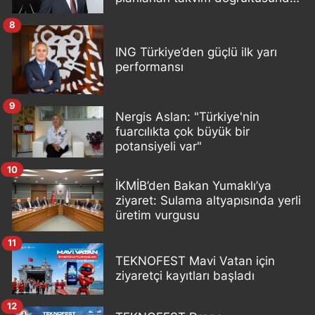
yerine getiriyor
8
ING Türkiye’den güçlü ilk yarı
performansı
9
Nergis Aslan: "Türkiye'nin
fuarcılıkta çok büyük bir
potansiyeli var"
10
İKMİB’den Bakan Yumaklı’ya
ziyaret: Sulama altyapısında yerli
üretim vurgusu
11
TEKNOFEST Mavi Vatan için
ziyaretçi kayıtları başladı
12