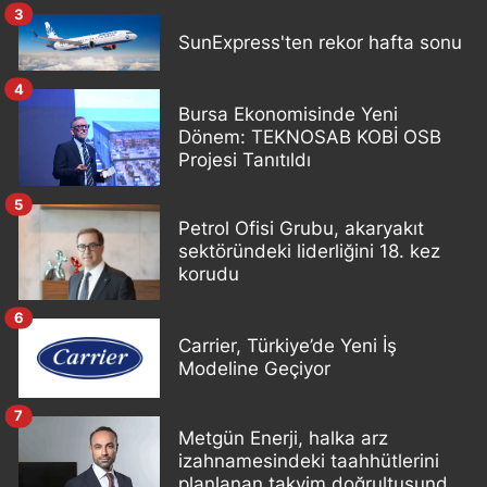
3
SunExpress'ten rekor hafta sonu
4
Bursa Ekonomisinde Yeni
Dönem: TEKNOSAB KOBİ OSB
Projesi Tanıtıldı
5
Petrol Ofisi Grubu, akaryakıt
sektöründeki liderliğini 18. kez
korudu
6
Carrier, Türkiye’de Yeni İş
Modeline Geçiyor
7
Metgün Enerji, halka arz
izahnamesindeki taahhütlerini
planlanan takvim doğrultusunda