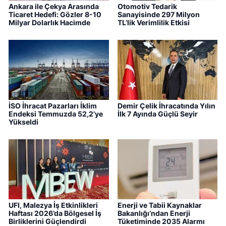
Ankara ile Çekya Arasında
Otomotiv Tedarik
Ticaret Hedefi: Gözler 8-10
Sanayisinde 297 Milyon
Milyar Dolarlık Hacimde
TL’lik Verimlilik Etkisi
İSO İhracat Pazarları İklim
Demir Çelik İhracatında Yılın
Endeksi Temmuzda 52,2’ye
İlk 7 Ayında Güçlü Seyir
Yükseldi
UFI, Malezya İş Etkinlikleri
Enerji ve Tabii Kaynaklar
Haftası 2026’da Bölgesel İş
Bakanlığı’ndan Enerji
Birliklerini Güçlendirdi
Tüketiminde 2035 Alarmı