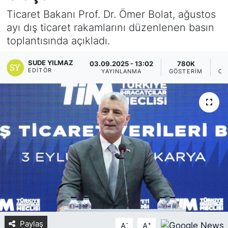
Ticaret Bakanı Prof. Dr. Ömer Bolat, ağustos
Yurt Dışı Fuarlar
KÜLTÜR SANAT
ayı dış ticaret rakamlarını düzenlenen basın
toplantısında açıkladı.
Teknoloji
ŞİRKET HABERLERİ
SUDE YILMAZ
03.09.2025 - 13:02
780K
Spor
SAVUNMA SANAYİ
EDITÖR
YAYINLANMA
GÖSTERIM
OK
FUAR HABERLERİ
FUAR TAKVİMİ
Amerika Fuarları
FUAR RAPORU
FESTİVAL HABERLERİ
Paylaş
-
+
FESTİVAL TAKVİMİ
A
A