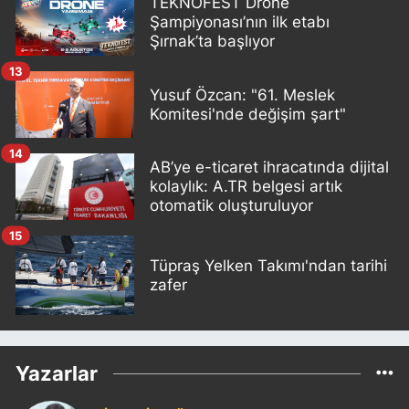
TEKNOFEST Drone
Şampiyonası’nın ilk etabı
Şırnak’ta başlıyor
13
Yusuf Özcan: "61. Meslek
Komitesi'nde değişim şart"
14
AB’ye e-ticaret ihracatında dijital
kolaylık: A.TR belgesi artık
otomatik oluşturuluyor
15
Tüpraş Yelken Takımı'ndan tarihi
zafer
Yazarlar