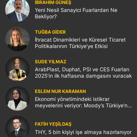
İBRAHİM GÜNEŞ
Yeni Nesil Sanayici Fuarlardan Ne
Bekliyor?
TUĞBA GİDER
İhracat Dinamikleri ve Küresel Ticaret
Politikalarının Türkiye’ye Etkisi
SUDE YILMAZ
ArabPlast, Duphat, PSI ve CES Fuarları
2025'in ilk haftasına damgasını vuracak
ESLEM NUR KARAMAN
Ekonomi yönetimindeki istikrar
meyvelerini veriyor: Moody’s Türkiye’nin
kredi notunu yükseltti!
FATIH YEŞİLDAŞ
THY, 5 bin kişiyi işe almaya hazırlanıyor