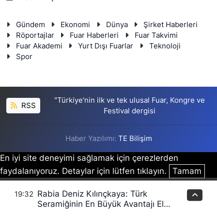
Gündem
Ekonomi
Dünya
Şirket Haberleri
Röportajlar
Fuar Haberleri
Fuar Takvimi
Fuar Akademi
Yurt Dışı Fuarlar
Teknoloji
Spor
"Türkiye'nin ilk ve tek ulusal Fuar, Kongre ve
RSS
Festival dergisi
Haber Yazılımı:
TE Bilişim
En iyi site deneyimi sağlamak için çerezlerden
faydalanıyoruz. Detaylar için lütfen tıklayın.
Tamam
Rabia Deniz Kılınçkaya: Türk
19:32
Seramiğinin En Büyük Avantajı El
İşçiliği