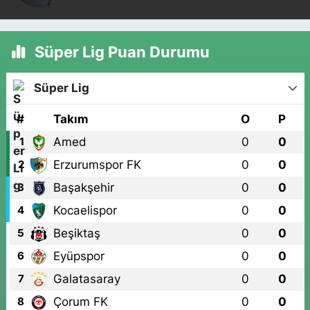
Süper Lig Puan Durumu
Süper Lig
#
Takım
O
P
Amed
0
0
1
Erzurumspor FK
0
0
2
Başakşehir
0
0
3
Kocaelispor
0
0
4
Beşiktaş
0
0
5
Eyüpspor
0
0
6
Galatasaray
0
0
7
Çorum FK
0
0
8