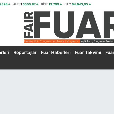
,2398
ALTIN
6500.87
BİST
13.799
BTC
64.643,95
rleri
Röportajlar
Fuar Haberleri
Fuar Takvimi
Fua