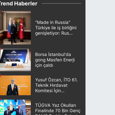
Trend Haberler
"Made in Russia"
Türkiye ile iş birliğini
genişletiyor: Rus
kereste endüstrisi
şirketleri yeni
ortaklıklar geliştiriyor
Borsa İstanbul'da
gong Masfen Enerji
için çaldı
Yusuf Özcan, İTO 61.
Teknik Hırdavat
Komitesi İçin
Adaylığını Açıkladı
TÜGVA Yaz Okulları
Finalinde 70 Bin Genç