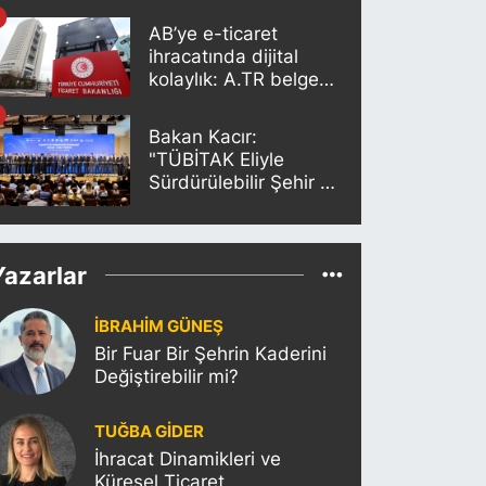
Edecek”
AB’ye e-ticaret
ihracatında dijital
kolaylık: A.TR belgesi
artık otomatik
oluşturuluyor
Bakan Kacır:
"TÜBİTAK Eliyle
Sürdürülebilir Şehir ve
İnovasyon Merkezleri
Kurulacak"
Yazarlar
İBRAHİM GÜNEŞ
Bir Fuar Bir Şehrin Kaderini
Değiştirebilir mi?
TUĞBA GİDER
İhracat Dinamikleri ve
Küresel Ticaret