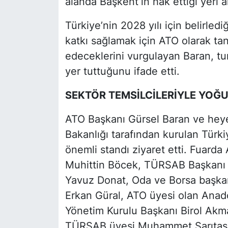
alanda Başkent’in hak ettiği yeri al
Türkiye’nin 2028 yılı için belirledi
katkı sağlamak için ATO olarak t
edeceklerini vurgulayan Baran, tur
yer tuttuğunu ifade etti.
SEKTÖR TEMSİLCİLERİYLE YOĞ
ATO Başkanı Gürsel Baran ve heyet
Bakanlığı tarafından kurulan Türk
önemli standı ziyaret etti. Fuard
Muhittin Böcek, TÜRSAB Başkanı F
Yavuz Donat, Oda ve Borsa başkan
Erkan Güral, ATO üyesi olan Anado
Yönetim Kurulu Başkanı Birol Akm
TÜRSAB üyesi Muhammet Sarıtaş il