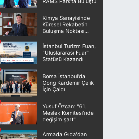
RAMS Park’ta Buluştu
Kimya Sanayisinde
Küresel Rekabetin
Buluşma Noktası
İstanbul
İstanbul Turizm Fuarı,
"Uluslararası Fuar"
Statüsü Kazandı
Borsa İstanbul’da
Gong Kardemir Çelik
İçin Çaldı
Yusuf Özcan: "61.
Meslek Komitesi'nde
değişim şart"
Armada Gıda'dan