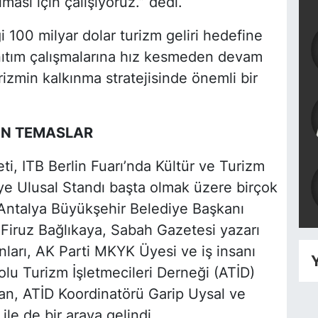
ması için çalışıyoruz.” dedi.
ği 100 milyar dolar turizm geliri hedefine
anıtım çalışmalarına hız kesmeden devam
izmin kalkınma stratejisinde önemli bir
UN TEMASLAR
i, ITB Berlin Fuarı’nda Kültür ve Turizm
iye Ulusal Standı başta olmak üzere birçok
a Antalya Büyükşehir Belediye Başkanı
iruz Bağlıkaya, Sabah Gazetesi yazarı
ları, AK Parti MKYK Üyesi ve iş insanı
Y
lu Turizm İşletmecileri Derneği (ATİD)
an, ATİD Koordinatörü Garip Uysal ve
e de bir araya gelindi.