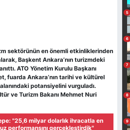
5
6
zm sektörünün en önemli etkinliklerinden
r alarak, Başkent Ankara’nın turizmdeki
7
anıttı. ATO Yönetim Kurulu Başkanı
, fuarda Ankara’nın tarihi ve kültürel
 alanındaki potansiyelini vurguladı.
ültür ve Turizm Bakanı Mehmet Nuri
8
pe: "25,6 milyar dolarlık ihracatla en
9
z performansını gerçekleştirdik"