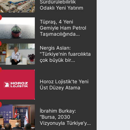
Sürdürülebilirlik
Odaklı Yeni Yatırım
Tüpraş, 4 Yeni
Gemiyle Ham Petrol
Taşımacılığında
Gücünü Artırıyor
Nergis Aslan:
"Türkiye'nin fuarcılıkta
çok büyük bir
potansiyeli var"
Horoz Lojistik'te Yeni
Üst Düzey Atama
İbrahim Burkay:
“Bursa, 2030
Vizyonuyla Türkiye’yi
Büyütmeye Devam