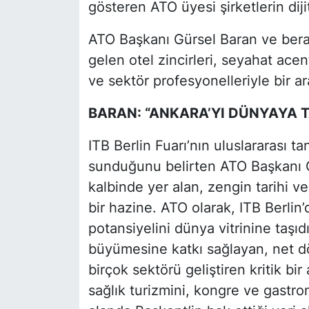
gösteren ATO üyesi şirketlerin diji
ATO Başkanı Gürsel Baran ve bera
gelen otel zincirleri, seyahat acent
ve sektör profesyonelleriyle bir ar
BARAN: “ANKARA’YI DÜNYAYA T
ITB Berlin Fuarı’nın uluslararası ta
sunduğunu belirten ATO Başkanı G
kalbinde yer alan, zengin tarihi v
bir hazine. ATO olarak, ITB Berlin’
potansiyelini dünya vitrinine taşı
büyümesine katkı sağlayan, net dö
birçok sektörü geliştiren kritik bir
sağlık turizmini, kongre ve gastro