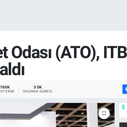
t Odası (ATO), ITB
aldı
780K
3 DK
ÖSTERIM
OKUNMA SÜRESI