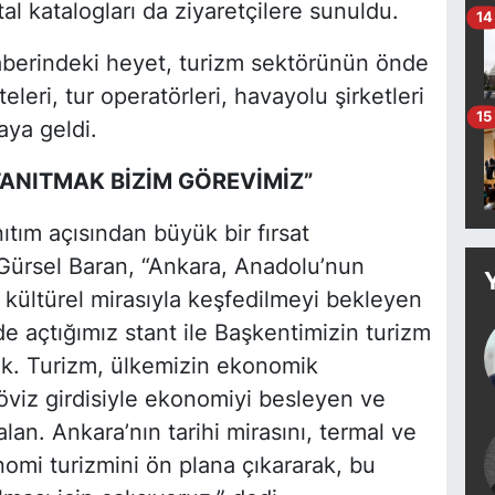
tal katalogları da ziyaretçilere sunuldu.
14
berindeki heyet, turizm sektörünün önde
eleri, tur operatörleri, havayolu şirketleri
15
aya geldi.
ANITMAK BİZİM GÖREVİMİZ”
nıtım açısından büyük bir fırsat
ürsel Baran, “Ankara, Anadolu’nun
e kültürel mirasıyla keşfedilmeyi bekleyen
de açtığımız stant ile Başkentimizin turizm
dık. Turizm, ülkemizin ekonomik
viz girdisiyle ekonomiyi besleyen ve
 alan. Ankara’nın tarihi mirasını, termal ve
nomi turizmini ön plana çıkararak, bu