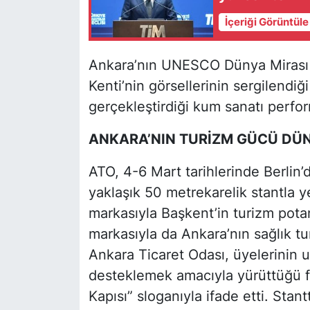
İçeriği Görüntül
Ankara’nın UNESCO Dünya Mirası L
Kenti’nin görsellerinin sergilendiğ
gerçekleştirdiği kum sanatı perfor
ANKARA’NIN TURİZM GÜCÜ DÜ
ATO, 4-6 Mart tarihlerinde Berlin’
yaklaşık 50 metrekarelik stantla y
markasıyla Başkent’in turizm pota
markasıyla da Ankara’nın sağlık tu
Ankara Ticaret Odası, üyelerinin ul
desteklemek amacıyla yürüttüğü fa
Kapısı” sloganıyla ifade etti. Stant