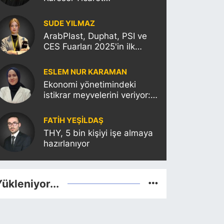
Politikalarının Türkiye’ye
Etkisi
SUDE YILMAZ
ArabPlast, Duphat, PSI ve
CES Fuarları 2025'in ilk
haftasına damgasını
vuracak
ESLEM NUR KARAMAN
Ekonomi yönetimindeki
istikrar meyvelerini veriyor:
Moody’s Türkiye’nin kredi
notunu yükseltti!
FATIH YEŞİLDAŞ
THY, 5 bin kişiyi işe almaya
hazırlanıyor
ükleniyor...