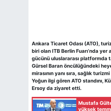
Ankara Ticaret Odası (ATO), turi
biri olan ITB Berlin Fuarı’nda ye
gücünü uluslararası platformda t
Gürsel Baran öncülüğündeki heyet
mirasının yanı sıra, sağlık turizmi
Yoğun ilgi gören ATO standını, K
Ersoy da ziyaret etti.
Mustafa Gülte
yüksek temmu