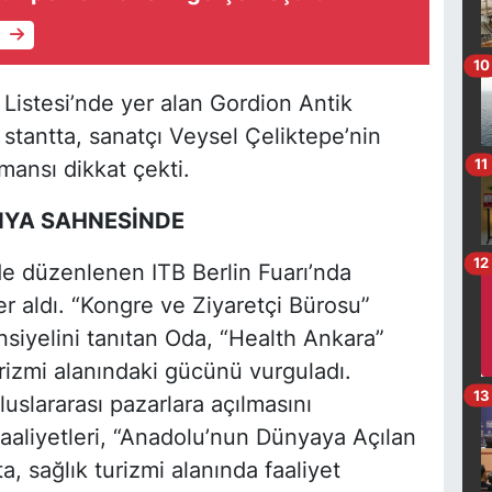
e
10
istesi’nde yer alan Gordion Antik
i stantta, sanatçı Veysel Çeliktepe’nin
11
mansı dikkat çekti.
NYA SAHNESİNDE
12
de düzenlenen ITB Berlin Fuarı’nda
er aldı. “Kongre ve Ziyaretçi Bürosu”
nsiyelini tanıtan Oda, “Health Ankara”
rizmi alanındaki gücünü vurguladı.
13
uslararası pazarlara açılmasını
aliyetleri, “Anadolu’nun Dünyaya Açılan
ta, sağlık turizmi alanında faaliyet