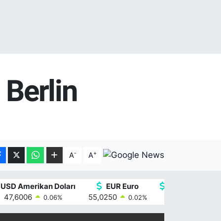
 Berlin
-
+
A
A
USD Amerikan Doları
EUR Euro
GBP İngiliz Ste
47,6006
55,0250
64,2398
0.06
%
0.02
%
0.2