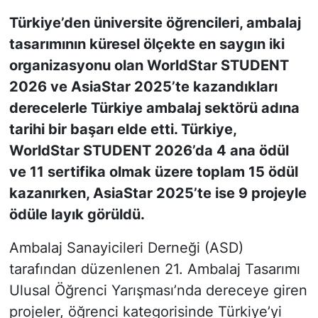
Türkiye’den üniversite öğrencileri, ambalaj
KONGRE HABERLERİ
tasarımının küresel ölçekte en saygın iki
organizasyonu olan WorldStar STUDENT
KONGRE TAKVİMİ
2026 ve AsiaStar 2025’te kazandıkları
RÖPORTAJLAR
derecelerle Türkiye ambalaj sektörü adına
tarihi bir başarı elde etti. Türkiye,
BİYOGRAFİLER
WorldStar STUDENT 2026’da 4 ana ödül
ve 11 sertifika olmak üzere toplam 15 ödül
kazanırken, AsiaStar 2025’te ise 9 projeyle
ödüle layık görüldü.
Ambalaj Sanayicileri Derneği (ASD)
tarafından düzenlenen 21. Ambalaj Tasarımı
Ulusal Öğrenci Yarışması’nda dereceye giren
projeler, öğrenci kategorisinde Türkiye’yi