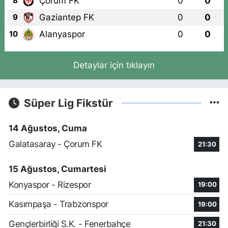
Çorum FK
0
0
8
Gaziantep FK
0
0
9
Alanyaspor
0
0
10
Detaylar için tıklayın
Süper Lig Fikstür
14 Ağustos, Cuma
Galatasaray - Çorum FK
21:30
15 Ağustos, Cumartesi
Konyaspor - Rizespor
19:00
Kasımpaşa - Trabzonspor
19:00
Gençlerbirliği S.K. - Fenerbahçe
21:30