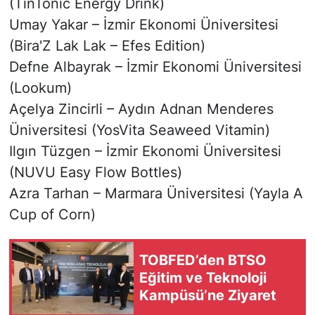
(TinTonic Energy Drink)
Umay Yakar – İzmir Ekonomi Üniversitesi
(Bira'Z Lak Lak – Efes Edition)
Defne Albayrak – İzmir Ekonomi Üniversitesi
(Lookum)
Açelya Zincirli – Aydın Adnan Menderes
Üniversitesi (YosVita Seaweed Vitamin)
Ilgın Tüzgen – İzmir Ekonomi Üniversitesi
(NUVU Easy Flow Bottles)
Azra Tarhan – Marmara Üniversitesi (Yayla A
Cup of Corn)
TOBFED’den BTSO
Eğitim ve Teknoloji
Kampüsü’ne Ziyaret