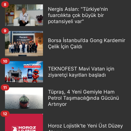
8
Nergis Aslan: "Türkiye'nin
fuarcılıkta çok büyük bir
potansiyeli var"
9
Borsa İstanbul’da Gong Kardemir
Çelik İçin Çaldı
10
TEKNOFEST Mavi Vatan için
ziyaretçi kayıtları başladı
11
Tüpraş, 4 Yeni Gemiyle Ham
Petrol Taşımacılığında Gücünü
Artırıyor
12
Horoz Lojistik'te Yeni Üst Düzey