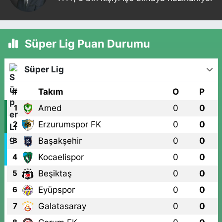
Süper Lig Puan Durumu
Süper Lig
#
Takım
O
P
Amed
0
0
1
Erzurumspor FK
0
0
2
Başakşehir
0
0
3
Kocaelispor
0
0
4
Beşiktaş
0
0
5
Eyüpspor
0
0
6
Galatasaray
0
0
7