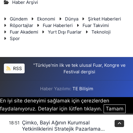
Haber Arşivi
Gündem
Ekonomi
Dünya
Şirket Haberleri
Röportajlar
Fuar Haberleri
Fuar Takvimi
Fuar Akademi
Yurt Dışı Fuarlar
Teknoloji
Spor
"Türkiye'nin ilk ve tek ulusal Fuar, Kongre ve
RSS
Festival dergisi
Haber Yazılımı:
TE Bilişim
En iyi site deneyimi sağlamak için çerezlerden
faydalanıyoruz. Detaylar için lütfen tıklayın.
Tamam
Çimko, Bayi Ağının Kurumsal
18:51
Yetkinliklerini Stratejik Pazarlama