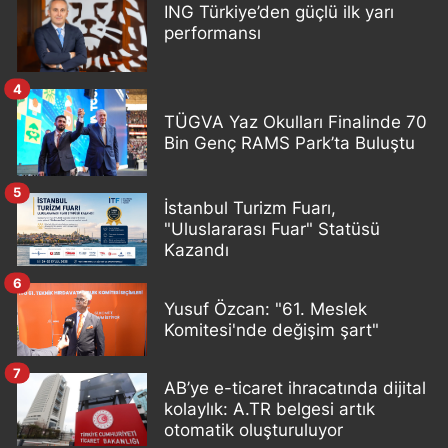
ING Türkiye’den güçlü ilk yarı
performansı
4
TÜGVA Yaz Okulları Finalinde 70
Bin Genç RAMS Park’ta Buluştu
5
İstanbul Turizm Fuarı,
"Uluslararası Fuar" Statüsü
Kazandı
6
Yusuf Özcan: "61. Meslek
Komitesi'nde değişim şart"
7
AB’ye e-ticaret ihracatında dijital
kolaylık: A.TR belgesi artık
otomatik oluşturuluyor