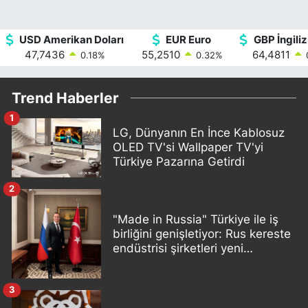
USD Amerikan Doları
EUR Euro
GBP İngiliz
47,7436
55,2510
64,4811
0.18
%
0.32
%
Trend Haberler
1
LG, Dünyanın En İnce Kablosuz
OLED TV'si Wallpaper TV'yi
Türkiye Pazarına Getirdi
2
"Made in Russia" Türkiye ile iş
birliğini genişletiyor: Rus kereste
endüstrisi şirketleri yeni
ortaklıklar geliştiriyor
3