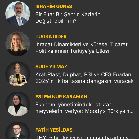
İBRAHİM GÜNEŞ
Bir Fuar Bir Şehrin Kaderini
Değiştirebilir mi?
TUĞBA GİDER
İhracat Dinamikleri ve Küresel Ticaret
Politikalarının Türkiye’ye Etkisi
SUDE YILMAZ
ArabPlast, Duphat, PSI ve CES Fuarları
2025'in ilk haftasına damgasını vuracak
ESLEM NUR KARAMAN
Ekonomi yönetimindeki istikrar
meyvelerini veriyor: Moody’s Türkiye’nin
kredi notunu yükseltti!
FATIH YEŞİLDAŞ
THY, 5 bin kişiyi işe almaya hazırlanıyor