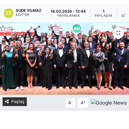
Yurt Dışı Fuarlar
KÜLTÜR SANAT
SUDE YILMAZ
18.02.2026 - 12:44
1
7
EDITÖR
YAYINLANMA
PAYLAŞIM
GÖS
Teknoloji
ŞİRKET HABERLERİ
Spor
SAVUNMA SANAYİ
FUAR HABERLERİ
FUAR TAKVİMİ
Amerika Fuarları
FUAR RAPORU
Paylaş
-
+
A
A
FESTİVAL HABERLERİ
FESTİVAL TAKVİMİ