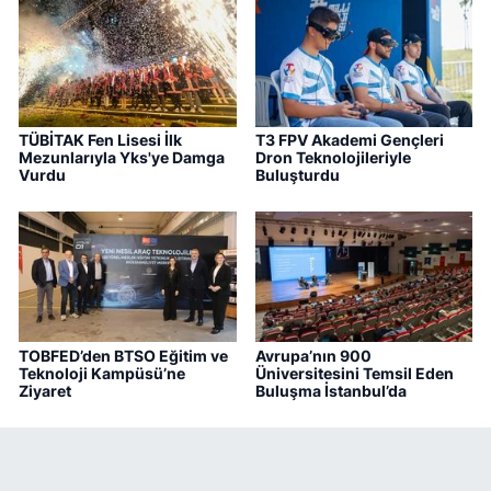
TÜBİTAK Fen Lisesi İlk
T3 FPV Akademi Gençleri
Mezunlarıyla Yks'ye Damga
Dron Teknolojileriyle
Vurdu
Buluşturdu
TOBFED’den BTSO Eğitim ve
Avrupa’nın 900
Teknoloji Kampüsü’ne
Üniversitesini Temsil Eden
Ziyaret
Buluşma İstanbul’da