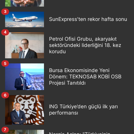
3
SunExpress'ten rekor hafta sonu
4
Petrol Ofisi Grubu, akaryakıt
sektöründeki liderliğini 18. kez
korudu
5
Bursa Ekonomisinde Yeni
Dönem: TEKNOSAB KOBİ OSB
Projesi Tanıtıldı
6
ING Türkiye’den güçlü ilk yarı
performansı
7