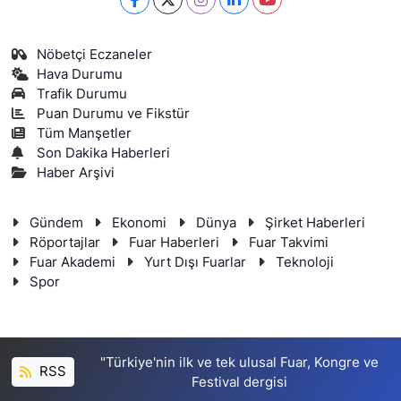
Nöbetçi Eczaneler
Hava Durumu
Trafik Durumu
Puan Durumu ve Fikstür
Tüm Manşetler
Son Dakika Haberleri
Haber Arşivi
Gündem
Ekonomi
Dünya
Şirket Haberleri
Röportajlar
Fuar Haberleri
Fuar Takvimi
Fuar Akademi
Yurt Dışı Fuarlar
Teknoloji
Spor
"Türkiye'nin ilk ve tek ulusal Fuar, Kongre ve
RSS
Festival dergisi