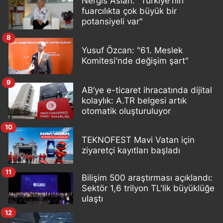
Nergis Aslan: "Türkiye'nin
fuarcılıkta çok büyük bir
potansiyeli var"
8
Yusuf Özcan: "61. Meslek
Komitesi'nde değişim şart"
9
AB’ye e-ticaret ihracatında dijital
kolaylık: A.TR belgesi artık
otomatik oluşturuluyor
10
TEKNOFEST Mavi Vatan için
ziyaretçi kayıtları başladı
11
Bilişim 500 araştırması açıklandı:
Sektör 1,6 trilyon TL'lik büyüklüğe
ulaştı
12