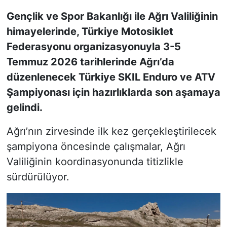
Gençlik ve Spor Bakanlığı ile Ağrı Valiliğinin
KONGRE HABERLERİ
himayelerinde, Türkiye Motosiklet
Federasyonu organizasyonuyla 3-5
KONGRE TAKVİMİ
Temmuz 2026 tarihlerinde Ağrı’da
RÖPORTAJLAR
düzenlenecek Türkiye SKIL Enduro ve ATV
Şampiyonası için hazırlıklarda son aşamaya
BİYOGRAFİLER
gelindi.
Ağrı’nın zirvesinde ilk kez gerçekleştirilecek
şampiyona öncesinde çalışmalar, Ağrı
Valiliğinin koordinasyonunda titizlikle
sürdürülüyor.