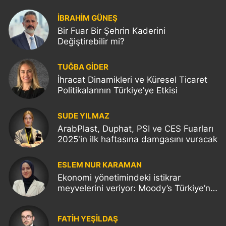
İBRAHİM GÜNEŞ
Bir Fuar Bir Şehrin Kaderini
Değiştirebilir mi?
TUĞBA GİDER
İhracat Dinamikleri ve Küresel Ticaret
Politikalarının Türkiye’ye Etkisi
SUDE YILMAZ
ArabPlast, Duphat, PSI ve CES Fuarları
2025'in ilk haftasına damgasını vuracak
ESLEM NUR KARAMAN
Ekonomi yönetimindeki istikrar
meyvelerini veriyor: Moody’s Türkiye’nin
kredi notunu yükseltti!
FATIH YEŞİLDAŞ