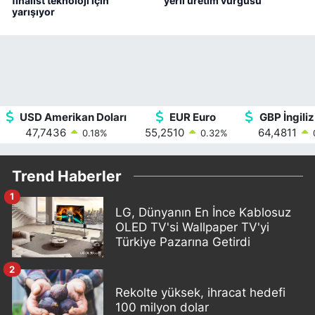
finalist teknoloji için
yerli üretim vurgusu
yarışıyor
USD Amerikan Doları
EUR Euro
GBP İngiliz
47,7436
55,2510
64,4811
0.18
%
0.32
%
Trend Haberler
1
LG, Dünyanın En İnce Kablosuz
OLED TV'si Wallpaper TV'yi
Türkiye Pazarına Getirdi
2
Rekolte yüksek, ihracat hedefi
100 milyon dolar