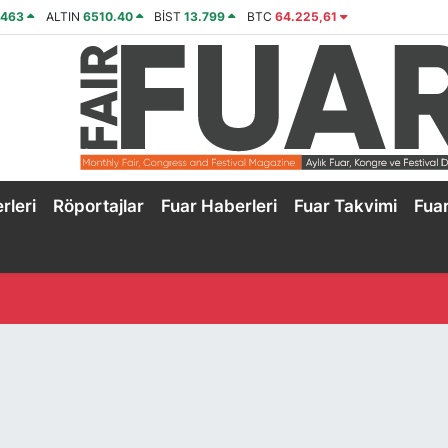
2463
ALTIN
6510.40
BİST
13.799
BTC
64.225,61
rleri
Röportajlar
Fuar Haberleri
Fuar Takvimi
Fua