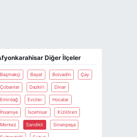
fyonkarahisar Diğer İlçeler
Başmakçi
Bayat
Bolvadin
Çay
Çobanlar
Dazkiri
Dinar
Emirdağ
Evciler
Hocalar
İhsaniye
İscehisar
Kizilören
Merkez
Sandikli
Sinanpaşa