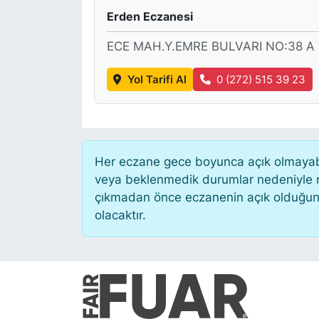
Erden Eczanesi
KONGRE HABERLERİ
ECE MAH.Y.EMRE BULVARI NO:38 
KONGRE TAKVİMİ
Yol Tarifi Al
0 (272) 515 39 23
RÖPORTAJLAR
BİYOGRAFİLER
Her eczane gece boyunca açık olmayabili
veya beklenmedik durumlar nedeniyle n
çıkmadan önce eczanenin açık olduğunu te
olacaktır.