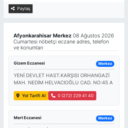
Paylaş
Yurt Dışı Fuarlar
KÜLTÜR SANAT
Teknoloji
ŞİRKET HABERLERİ
Afyonkarahisar
Merkez
08 Ağustos 2026
Spor
SAVUNMA SANAYİ
Cumartesi nöbetçi eczane adres, telefon
ve konumları
FUAR HABERLERİ
Gizem Eczanesi
Merkez
FUAR TAKVİMİ
YENİ DEVLET HAST.KARŞISI ORHANGAZİ
MAH. NEDİM HELVACIOĞLU CAD. NO:45 A
Amerika Fuarları
Yol Tarifi Al
0 (272) 229 41 40
FUAR RAPORU
FESTİVAL HABERLERİ
Mert Eczanesi
Merkez
FESTİVAL TAKVİMİ