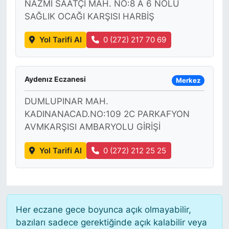
NAZMİ SAATÇİ MAH. NO:8 A 6 NOLU
SAĞLIK OCAĞI KARŞISI HARBİŞ
KONGRE HABERLERİ
Yol Tarifi Al
0 (272) 217 70 69
KONGRE TAKVİMİ
RÖPORTAJLAR
Aydenız Eczanesi
Merkez
DUMLUPINAR MAH.
BİYOGRAFİLER
KADINANACAD.NO:109 2C PARKAFYON
AVMKARŞISI AMBARYOLU GİRİŞİ
Yol Tarifi Al
0 (272) 212 25 25
Her eczane gece boyunca açık olmayabilir,
bazıları sadece gerektiğinde açık kalabilir veya