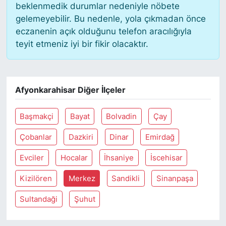
beklenmedik durumlar nedeniyle nöbete
gelemeyebilir. Bu nedenle, yola çıkmadan önce
eczanenin açık olduğunu telefon aracılığıyla
teyit etmeniz iyi bir fikir olacaktır.
Afyonkarahisar Diğer İlçeler
Başmakçi
Bayat
Bolvadin
Çay
Çobanlar
Dazkiri
Dinar
Emirdağ
Evciler
Hocalar
İhsaniye
İscehisar
Kizilören
Merkez
Sandikli
Sinanpaşa
Sultandaği
Şuhut