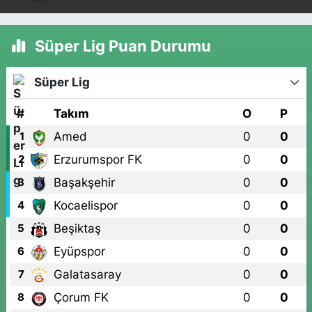
Süper Lig Puan Durumu
Süper Lig
#
Takım
O
P
Amed
0
0
1
Erzurumspor FK
0
0
2
Başakşehir
0
0
3
Kocaelispor
0
0
4
Beşiktaş
0
0
5
Eyüpspor
0
0
6
Galatasaray
0
0
7
Çorum FK
0
0
8