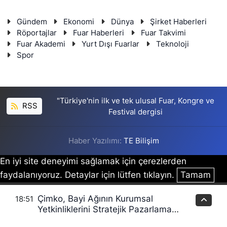
Gündem
Ekonomi
Dünya
Şirket Haberleri
Röportajlar
Fuar Haberleri
Fuar Takvimi
Fuar Akademi
Yurt Dışı Fuarlar
Teknoloji
Spor
"Türkiye'nin ilk ve tek ulusal Fuar, Kongre ve
RSS
Festival dergisi
Haber Yazılımı:
TE Bilişim
En iyi site deneyimi sağlamak için çerezlerden
faydalanıyoruz. Detaylar için lütfen tıklayın.
Tamam
Çimko, Bayi Ağının Kurumsal
18:51
Yetkinliklerini Stratejik Pazarlama
Eğitimleriyle Güçlendiriyor