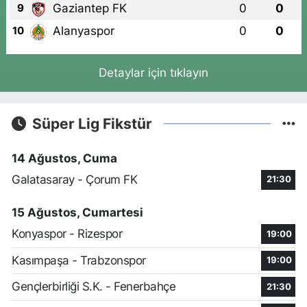
Gaziantep FK
0
0
9
Alanyaspor
0
0
10
Detaylar için tıklayın
Süper Lig Fikstür
14 Ağustos, Cuma
Galatasaray - Çorum FK
21:30
15 Ağustos, Cumartesi
Konyaspor - Rizespor
19:00
Kasımpaşa - Trabzonspor
19:00
Gençlerbirliği S.K. - Fenerbahçe
21:30