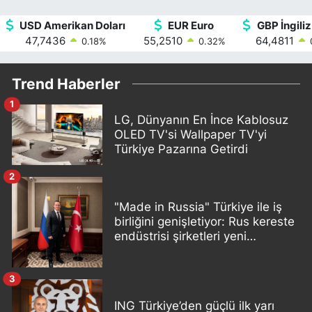
USD Amerikan Doları
EUR Euro
GBP İngiliz
47,7436
55,2510
64,4811
0.18
%
0.32
%
Trend Haberler
1
LG, Dünyanın En İnce Kablosuz
OLED TV'si Wallpaper TV'yi
Türkiye Pazarına Getirdi
2
"Made in Russia" Türkiye ile iş
birliğini genişletiyor: Rus kereste
endüstrisi şirketleri yeni
ortaklıklar geliştiriyor
3
ING Türkiye’den güçlü ilk yarı