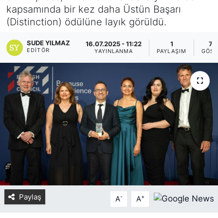
kapsamında bir kez daha Üstün Başarı
Yurt Dışı Fuarlar
KÜLTÜR SANAT
(Distinction) ödülüne layık görüldü.
Teknoloji
ŞİRKET HABERLERİ
SUDE YILMAZ
16.07.2025 - 11:22
1
78
EDITÖR
YAYINLANMA
PAYLAŞIM
GÖST
Spor
SAVUNMA SANAYİ
FUAR HABERLERİ
FUAR TAKVİMİ
Amerika Fuarları
FUAR RAPORU
FESTİVAL HABERLERİ
Paylaş
-
+
A
A
FESTİVAL TAKVİMİ