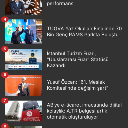
performansı
4
TÜGVA Yaz Okulları Finalinde 70
Bin Genç RAMS Park’ta Buluştu
5
İstanbul Turizm Fuarı,
"Uluslararası Fuar" Statüsü
Kazandı
6
Yusuf Özcan: "61. Meslek
Komitesi'nde değişim şart"
7
AB’ye e-ticaret ihracatında dijital
kolaylık: A.TR belgesi artık
otomatik oluşturuluyor
8