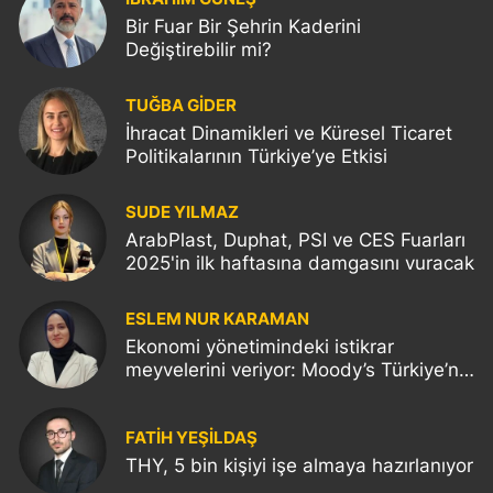
Bir Fuar Bir Şehrin Kaderini
Değiştirebilir mi?
TUĞBA GİDER
İhracat Dinamikleri ve Küresel Ticaret
Politikalarının Türkiye’ye Etkisi
SUDE YILMAZ
ArabPlast, Duphat, PSI ve CES Fuarları
2025'in ilk haftasına damgasını vuracak
ESLEM NUR KARAMAN
Ekonomi yönetimindeki istikrar
meyvelerini veriyor: Moody’s Türkiye’nin
kredi notunu yükseltti!
FATIH YEŞİLDAŞ
THY, 5 bin kişiyi işe almaya hazırlanıyor