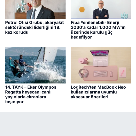
Petrol Ofisi Grubu, akaryakıt
Fiba Yenilenebilir Enerji
sektöründeki liderliğini 18.
2030'a kadar 1.000 MW'ın
kez korudu
üzerinde kurulu güç
hedefliyor
14. TAYK – Eker Olympos
Logitech'ten MacBook Neo
Regatta heyecanı canlı
kullanıcılarına uyumlu
yayınlarla ekranlara
aksesuar önerileri
taşınıyor