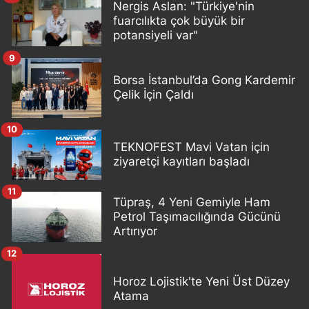
Nergis Aslan: "Türkiye'nin
fuarcılıkta çok büyük bir
potansiyeli var"
9
Borsa İstanbul’da Gong Kardemir
Çelik İçin Çaldı
10
TEKNOFEST Mavi Vatan için
ziyaretçi kayıtları başladı
11
Tüpraş, 4 Yeni Gemiyle Ham
Petrol Taşımacılığında Gücünü
Artırıyor
12
Horoz Lojistik'te Yeni Üst Düzey
Atama