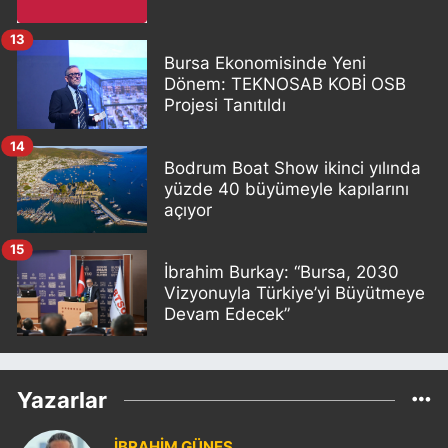
13
Bursa Ekonomisinde Yeni
Dönem: TEKNOSAB KOBİ OSB
Projesi Tanıtıldı
14
Bodrum Boat Show ikinci yılında
yüzde 40 büyümeyle kapılarını
açıyor
15
İbrahim Burkay: “Bursa, 2030
Vizyonuyla Türkiye’yi Büyütmeye
Devam Edecek”
Yazarlar
İBRAHİM GÜNEŞ