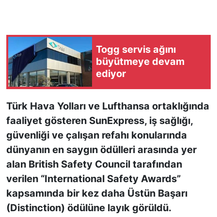
KONGRE HABERLERİ
KONGRE TAKVİMİ
Togg servis ağını
büyütmeye devam
RÖPORTAJLAR
ediyor
BİYOGRAFİLER
Türk Hava Yolları ve Lufthansa ortaklığında
faaliyet gösteren SunExpress, iş sağlığı,
güvenliği ve çalışan refahı konularında
dünyanın en saygın ödülleri arasında yer
alan British Safety Council tarafından
verilen “International Safety Awards”
kapsamında bir kez daha Üstün Başarı
(Distinction) ödülüne layık görüldü.